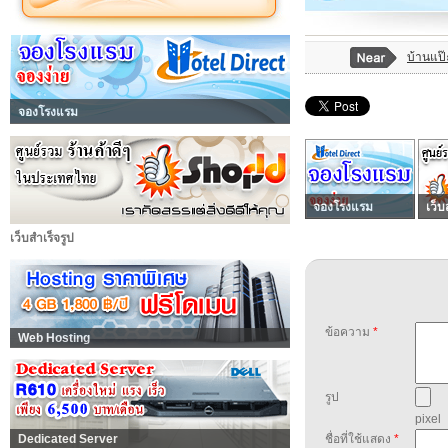
บ้านแป๊ะ
จองโรงแรม
จองโรงแรม
เว็บ
เว็บสำเร็จรูป
ข้อความ
*
Web Hosting
รูป
pixel
Dedicated Server
ชื่อที่ใช้แสดง
*