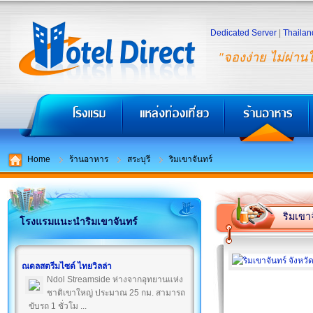
Dedicated Server
|
Thailan
"จองง่าย ไม่ผ่าน
Home
ร้านอาหาร
สระบุรี
ริมเขาจันทร์
ริมเขา
โรงแรมแนะนำริมเขาจันทร์
ณดลสตรีมไซด์ ไทยวิลล่า
Ndol Streamside ห่างจากอุทยานแห่ง
ชาติเขาใหญ่ ประมาณ 25 กม. สามารถ
ขับรถ 1 ชั่วโม ...