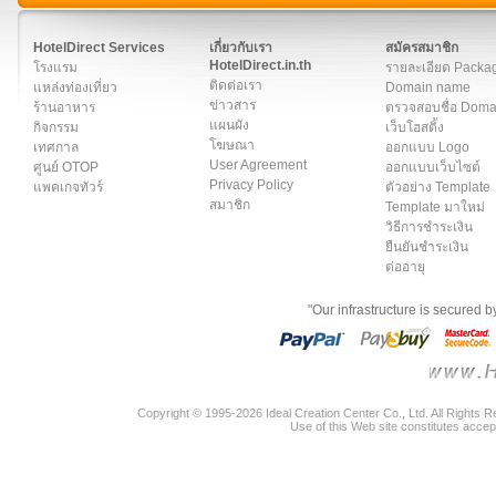
สมาชิก
|
เกี่ยวกับเรา
|
ติดต่อเรา
|
แผนผัง
|
ข่าวสาร
|
User A
HotelDirect Services
เกี่ยวกับเรา
สมัครสมาชิก
HotelDirect.in.th
โรงแรม
รายละเอียด Packa
ติดต่อเรา
แหล่งท่องเที่ยว
Domain name
ข่าวสาร
ร้านอาหาร
ตรวจสอบชื่อ Dom
แผนผัง
กิจกรรม
เว็บโฮสติ้ง
โฆษณา
เทศกาล
ออกแบบ Logo
User Agreement
ศูนย์ OTOP
ออกแบบเว็บไซต์
Privacy Policy
แพคเกจทัวร์
ตัวอย่าง Template
สมาชิก
Template มาใหม่
วิธีการชำระเงิน
ยืนยันชำระเงิน
ต่ออายุ
"Our infrastructure is secured 
Copyright © 1995-2026 Ideal Creation Center Co., Ltd. All Rights 
Use of this Web site constitutes accep