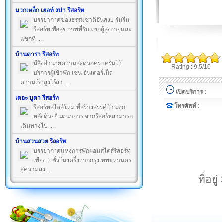
มวกเหล็ก เฮลท์ สปา รีสอร์ท
บรรยากาศของธรรมชาติอันสงบ ร่มรื่น
รีสอร์ทเพื่อสุขภาพที่รับแขกผู้สูงอายุและ
แขกที่ ...
บ้านดารา รีสอร์ท
มีสิ่งอำนวยความสะดวกครบครันไว้
Rating : 9.5/10
บริการผู้เข้าพัก เช่น อินเตอร์เน็ต
ความเร็วสูงไร้สา ...
เปิดบริการ :
เดอะ บูดา รีสอร์ท
โทรศัพท์ :
รีสอร์ทสไตล์ใหม่ ที่สร้างสรรค์บ้านทุก
หลังด้วยจินตนาการ จากรีสอร์ทสามารถ
เดินทางไป ...
บ้านสวนสวย รีสอร์ท
บรรยากาศแห่งการพักผ่อนสไตส์รีสอร์ท
เพียง 1 ชั่วโมงครึ่งจากกรุงเทพมหานคร
สู่ความสง ...
ที่อ