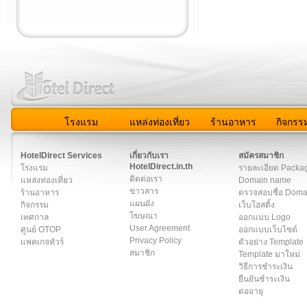
โรงแรม
แหล่งท่องเที่ยว
ร้านอาหาร
กิจกรร
สมาชิก
|
เกี่ยวกับเรา
|
ติดต่อเรา
|
แผนผัง
|
ข่าวสาร
|
User A
HotelDirect Services
เกี่ยวกับเรา
สมัครสมาชิก
HotelDirect.in.th
โรงแรม
รายละเอียด Packa
ติดต่อเรา
แหล่งท่องเที่ยว
Domain name
ข่าวสาร
ร้านอาหาร
ตรวจสอบชื่อ Dom
แผนผัง
กิจกรรม
เว็บโฮสติ้ง
โฆษณา
เทศกาล
ออกแบบ Logo
User Agreement
ศูนย์ OTOP
ออกแบบเว็บไซต์
Privacy Policy
แพคเกจทัวร์
ตัวอย่าง Template
สมาชิก
Template มาใหม่
วิธีการชำระเงิน
ยืนยันชำระเงิน
ต่ออายุ