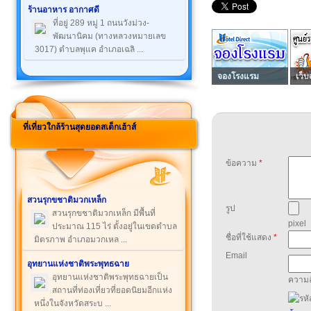
ร้านอาหาร อากาศดี
ที่อยู่ 289 หมู่ 1 ถนนวังม่วง-
พัฒนานิคม (ทางหลวงหมายเลข
3017) ตำบลพุแค อำเภอเฉลิ ...
จองโรงแรม
เว็บ
ที่เที่ยวใกล้ร้านสุดยอดสเต็กเฮ้าส์
ข้อความ
*
สวนรุกขชาติมวกเหล็ก
รูป
สวนรุกขชาติมวกเหล็ก มีพื้นที่
pixel
ประมาณ 115 ไร่ ตั้งอยู่ในเขตตำบล
ชื่อที่ใช้แสดง
*
มิตรภาพ อำเภอมวกเหล ...
Email
อุทยานแห่งชาติพระพุทธฉาย
อุทยานแห่งชาติพระพุทธฉายเป็น
ความล
สถานที่ท่องเที่ยวที่ยอดนิยมอีกแห่ง
หนึ่งในจังหวัดสระบ ...