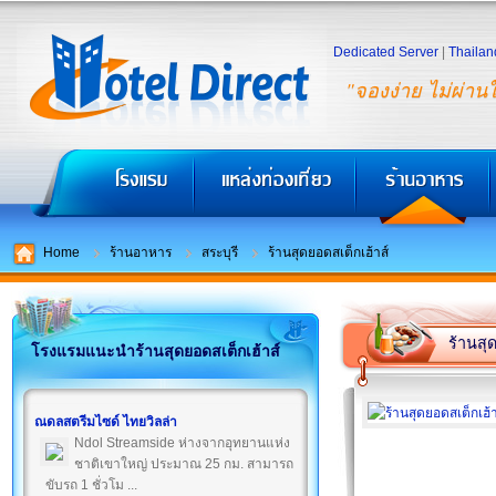
Dedicated Server
|
Thailan
"จองง่าย ไม่ผ่าน
Home
ร้านอาหาร
สระบุรี
ร้านสุดยอดสเต็กเฮ้าส์
ร้านสุ
โรงแรมแนะนำร้านสุดยอดสเต็กเฮ้าส์
ณดลสตรีมไซด์ ไทยวิลล่า
Ndol Streamside ห่างจากอุทยานแห่ง
ชาติเขาใหญ่ ประมาณ 25 กม. สามารถ
ขับรถ 1 ชั่วโม ...