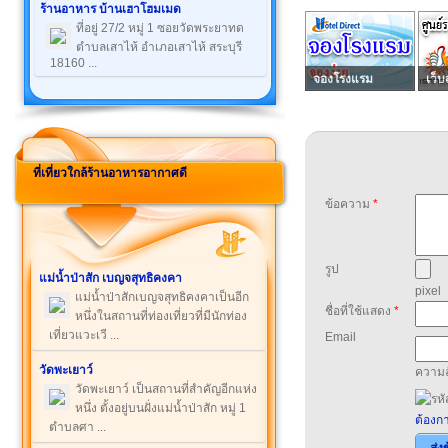
ร้านอาหาร บ้านเฮาโฮมเมด
ที่อยู่ 27/2 หมู่ 1 ซอยวัดพระยาทด
ตำบลเสาไห้ อำเภอเสาไห้ สระบุรี
18160 ...
จองโรงแรม
เว็บ
ที่เที่ยวใกล้ร้านอาหารอากาศดี
ข้อความ
*
รูป
แม่น้ำป่าสัก เบญจสุทธิคงคา
pixel
แม่น้ำป่าสักเบญจสุทธิคงคาเป็นอีก
ชื่อที่ใช้แสดง
*
หนึ่งในสถานที่ท่องเที่ยวที่มีนักท่อง
เที่ยวแวะเวี ...
Email
วัดพะเยาว์
ความล
วัดพะเยาว์ เป็นสถานที่สำคัญอีกแห่ง
หนึ่ง ตั้งอยู่บนฝั่งแม่น้ำป่าสัก หมู่ 1
ต้องกา
ตำบลศา ...