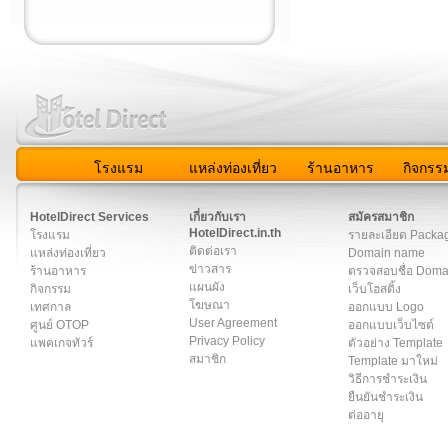
โรงแรม
แหล่งท่องเที่ยว
ร้านอาหาร
กิจกรร
สมาชิก
|
เกี่ยวกับเรา
|
ติดต่อเรา
|
แผนผัง
|
ข่าวสาร
|
User A
HotelDirect Services
เกี่ยวกับเรา
สมัครสมาชิก
HotelDirect.in.th
โรงแรม
รายละเอียด Packa
ติดต่อเรา
แหล่งท่องเที่ยว
Domain name
ข่าวสาร
ร้านอาหาร
ตรวจสอบชื่อ Dom
แผนผัง
กิจกรรม
เว็บโฮสติ้ง
โฆษณา
เทศกาล
ออกแบบ Logo
User Agreement
ศูนย์ OTOP
ออกแบบเว็บไซต์
Privacy Policy
แพคเกจทัวร์
ตัวอย่าง Template
สมาชิก
Template มาใหม่
วิธีการชำระเงิน
ยืนยันชำระเงิน
ต่ออายุ