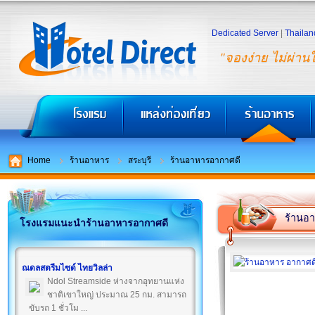
Dedicated Server
|
Thailan
"จองง่าย ไม่ผ่าน
Home
ร้านอาหาร
สระบุรี
ร้านอาหารอากาศดี
ร้านอ
โรงแรมแนะนำร้านอาหารอากาศดี
ณดลสตรีมไซด์ ไทยวิลล่า
Ndol Streamside ห่างจากอุทยานแห่ง
ชาติเขาใหญ่ ประมาณ 25 กม. สามารถ
ขับรถ 1 ชั่วโม ...