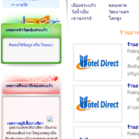
>> ภาคใต้
เมืองสระแก้ว
คลองหาด
วังน้ำเย็น
วัฒนานคร
เขาฉกรรจ์
โคกสูง
แพคเกจทัวร์สุดคุ้มสระแก้ว
ร้านอา
ร้านอ
ติดต่อให้ข้อมูล หรือ โฆษณา
Ratin
ท
สัมพั
อรัญป
ร้านอ
เทศกาลที่จะมาถึงของสระแก้ว
Ratin
ท
ตำบลท
เทศกาลดูผีเสื้อปางสีดา
ร้าน
อุทยานแห่งชาติปางสีดา เป็นส่วน
Ratin
หนึ่งของผืนป่าเขาใหญ่-ดงพญาเย็น
ที่องค์การยูเนสโกแห่งสหประชาชาติ