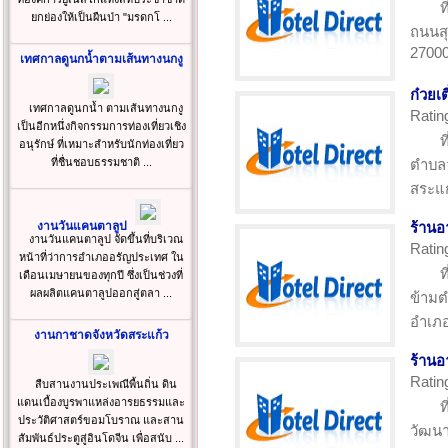
ท
ยกย่องให้เป็นผืนป่า "มรดกโ ...
ถนนสุ
2700
เทศกาลดูนกน้ำตามเส้นทางนกงู
ก๋วยเต
เทศกาลดูนกน้ำ ตามเส้นทางนกงู
Ratin
เป็นอีกหนึ่งกิจกรรมการท่องเที่ยวเชิง
ท
อนุรักษ์ ที่เหมาะสำหรับนักท่องเที่ยว
ที่ชื่นชอบธรรมชาติ ...
ตำบล
สระแก
งานวันแคนตาลูป
ร้านอ
งานวันแคนตาลูป จัดขึ้นที่บริเวณ
Ratin
หน้าที่ว่าการอำเภออรัญประเทศ ใน
ท
เดือนเมษายนของทุกปี ซึ่งเป็นช่วงที่
ผลผลิตแคนตาลูปออกสู่ตลา ...
ข้าม
อำเภอ
งานกาชาดจังหวัดสระแก้ว
ร้านอ
Ratin
สืบสานงานประเพณีพื้นถิ่น ดิน
แดนเบื้องบูรพาแหล่งอารยธรรมและ
ท
ประวัติศาสตร์ขอมโบราณ และสาน
วัฒนา
สัมพันธ์ประตูสู่อินโดจีน เพื่อสนับ ...