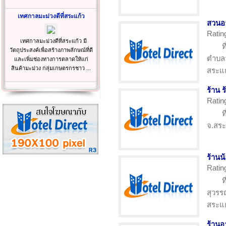
เทศกาลมะม่วงดีที่สระแก้ว
สวนอ
Ratin
เทศกาลมะม่วงดีที่สระแก้ว มี
ท
วัตถุประสงค์เพื่อสร้างภาพลักษณ์ที่ดี
ตำบล
และเพิ่มช่องทางการตลาดให้แก่
สินค้ามะม่วง กลุ่มเกษตรกรชาว ...
สระแก
ร้าน 
Ratin
ท
จ.สระ
ร้านน
Ratin
ท
สุวรร
สระแก
ร้านอ