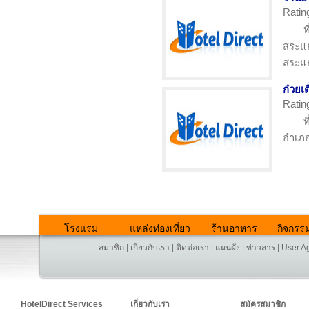
Ratin
ท
สระแก
สระแก
ก๋วยเ
Ratin
ท
อำเภอ
โรงแรม
แหล่งท่องเที่ยว
ร้านอาหาร
กิจกรร
สมาชิก
|
เกี่ยวกับเรา
|
ติดต่อเรา
|
แผนผัง
|
ข่าวสาร
|
User A
HotelDirect Services
เกี่ยวกับเรา
สมัครสมาชิก