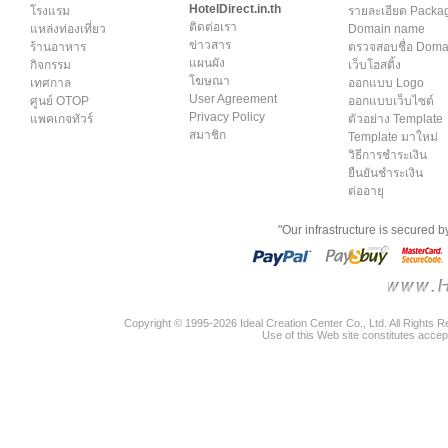
HotelDirect.in.th
โรงแรม
รายละเอียด Packa
ติดต่อเรา
แหล่งท่องเที่ยว
Domain name
ข่าวสาร
ร้านอาหาร
ตรวจสอบชื่อ Dom
แผนผัง
กิจกรรม
เว็บโฮสติ้ง
โฆษณา
เทศกาล
ออกแบบ Logo
User Agreement
ศูนย์ OTOP
ออกแบบเว็บไซต์
Privacy Policy
แพคเกจทัวร์
ตัวอย่าง Template
สมาชิก
Template มาใหม่
วิธีการชำระเงิน
ยืนยันชำระเงิน
ต่ออายุ
"Our infrastructure is secured 
Copyright © 1995-2026 Ideal Creation Center Co., Ltd. All Rights 
Use of this Web site constitutes accep