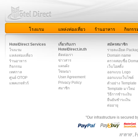
โรงแรม
แหล่งท่องเที่ยว
ร้านอาหาร
กิจกรร
สมาชิก
|
เกี่ยวกับเรา
|
ติดต่อเรา
|
แผนผัง
|
ข่าวสาร
|
User A
HotelDirect Services
เกี่ยวกับเรา
สมัครสมาชิก
HotelDirect.in.th
โรงแรม
รายละเอียด Packa
ติดต่อเรา
แหล่งท่องเที่ยว
Domain name
ข่าวสาร
ร้านอาหาร
ตรวจสอบชื่อ Dom
แผนผัง
กิจกรรม
เว็บโฮสติ้ง
โฆษณา
เทศกาล
ออกแบบ Logo
User Agreement
ศูนย์ OTOP
ออกแบบเว็บไซต์
Privacy Policy
แพคเกจทัวร์
ตัวอย่าง Template
สมาชิก
Template มาใหม่
วิธีการชำระเงิน
ยืนยันชำระเงิน
ต่ออายุ
"Our infrastructure is secured 