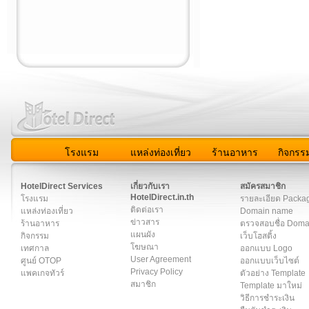
โรงแรม
แหล่งท่องเที่ยว
ร้านอาหาร
กิจกรร
สมาชิก
|
เกี่ยวกับเรา
|
ติดต่อเรา
|
แผนผัง
|
ข่าวสาร
|
User A
HotelDirect Services
เกี่ยวกับเรา
สมัครสมาชิก
HotelDirect.in.th
โรงแรม
รายละเอียด Packa
ติดต่อเรา
แหล่งท่องเที่ยว
Domain name
ข่าวสาร
ร้านอาหาร
ตรวจสอบชื่อ Dom
แผนผัง
กิจกรรม
เว็บโฮสติ้ง
โฆษณา
เทศกาล
ออกแบบ Logo
User Agreement
ศูนย์ OTOP
ออกแบบเว็บไซต์
Privacy Policy
แพคเกจทัวร์
ตัวอย่าง Template
สมาชิก
Template มาใหม่
วิธีการชำระเงิน