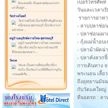
เบอร์โทรศัพท
อีกแห่งหนึ่ง เป็นตลาดห้องแถวเก่า
แก่ ตั้งอยู่ร ...
วันและเวลาเปิ
วัดป่าเลไลยก์
รายการอาหา
วัดป่าเลย์ไลย์ เป็นวัดที่สำคัญอีกแห่ง
- ลาบปลาช่อ
หนึ่งของจ.สุพรรณบุรี เป็นวัดเก่าแก่
หน้าบันข ...
- ปลาช่อนเผา
หมู่บ้านอนุรักษ์ควายไทย-สุพรรณบุรี
- กุ้งแม่น้ำอบเ
หมู่บ้านอนุรักษ์ควายไทย แหล่งท่อง
เที่ยวที่น่าสนใจ ชมการจำลองวิถี
- ปลาม้าผัดฉ่
ชีวิตของชุมชนชาว ...
- ปลาคังลวกจิ
วัดแค
การเดินทาง จ
วัดแค เป็นสถานที่ท่องเที่ยวที่น่า
สนใจ เป็นวัดเก่าแก่ที่มีชื่อปรากฏใน
พระนอน เลี้ย
วรรณคดีเรื่อ ...
ถึงอุทยานมัจ
กับวัดแคใหญ่
ที่จอดรถ : 