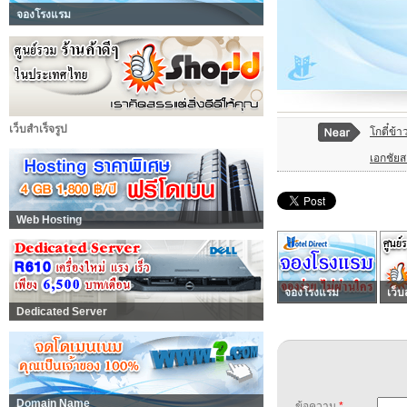
จองโรงแรม
เว็บสำเร็จรูป
โกตี๋ข้า
เอกชัยส
Web Hosting
จองโรงแรม
เว็บ
Dedicated Server
Domain Name
ข้อความ
*