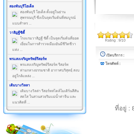
สองพันบุรีโฮเต็ล
สองพันบุรี โฮเต็ล ตั้งอยู่ในย่าน
สุพรรณบุรี ซึ่งเป็นจุดเริ่มต้นที่สมบูรณ์
แบบสำหร ...
วาสิฏฐีซิตี้
โรงแรมวาสิฏฐี ซิตี้ เป็นจุดเริ่มต้นที่ยอด
Rating : 9/10
เยี่ยมในการสำรวจเมืองอันมีชีวิตชีวา
แห่ง ...
เปิดบริการ :
พรแสงเจริญทรัพย์รีสอร์ท
โทรศัพท์ :
พรแสงเจริญทรัพย์รีสอร์ท รีสอร์ท
ท่ามกลางธรรมชาติ อากาศบริสุทธฺ์ สงบ
อยู่ใกล้แหล่ง ...
เดิมบางวิลลา
เดิมบางวิลล่า รีสอร์ทสไตล์โมเดิร์นสีสัน
สดใส ในสวนสวยริมแม่น้ำท่าจีน และ
แนวคิดที่ ...
ที่อยู่