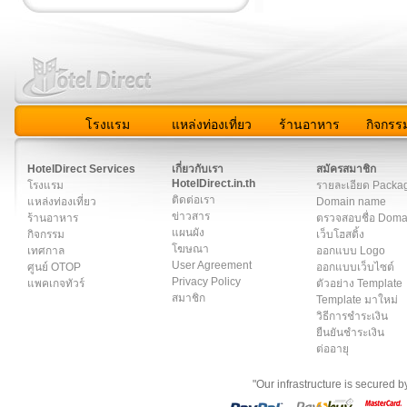
โรงแรม
แหล่งท่องเที่ยว
ร้านอาหาร
กิจกรร
สมาชิก
|
เกี่ยวกับเรา
|
ติดต่อเรา
|
แผนผัง
|
ข่าวสาร
|
User A
HotelDirect Services
เกี่ยวกับเรา
สมัครสมาชิก
HotelDirect.in.th
โรงแรม
รายละเอียด Packa
ติดต่อเรา
แหล่งท่องเที่ยว
Domain name
ข่าวสาร
ร้านอาหาร
ตรวจสอบชื่อ Dom
แผนผัง
กิจกรรม
เว็บโฮสติ้ง
โฆษณา
เทศกาล
ออกแบบ Logo
User Agreement
ศูนย์ OTOP
ออกแบบเว็บไซต์
Privacy Policy
แพคเกจทัวร์
ตัวอย่าง Template
สมาชิก
Template มาใหม่
วิธีการชำระเงิน
ยืนยันชำระเงิน
ต่ออายุ
"Our infrastructure is secured 