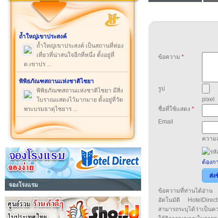
ถ้ำใหญ่เขาประสงค์
ถ้ำใหญ่เขาประสงค์ เป็นสถานที่ท่อง
เที่ยวที่น่าสนใจอีกที่หนึ่ง ตั้งอยู่ที่
ข้อความ
*
ต.เขาปร ...
พิพิธภัณฑสถานแห่งชาติไชยา
รูป
พิพิธภัณฑสถานแห่งชาติไชยา มีสิ่ง
pixel
โบราณแสดงไว้มากมาย ตั้งอยู่ที่วัด
พระบรมธาตุไชยาร ...
ชื่อที่ใช้แสดง
*
Email
ความล
ต้องกา
ส่ง
จองโรงแรม
ข้อความที่ท่านได้อ่
อัตโนมัติ HotelDirect
สามารถระบุได้ว่าเป็นความ