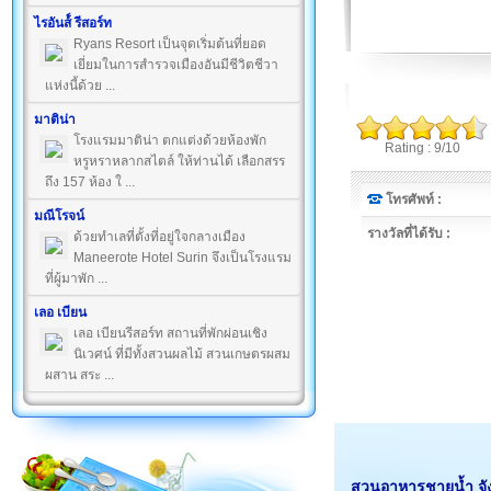
ไรอันส์์ รีสอร์ท
Ryans Resort เป็นจุดเริ่มต้นที่ยอด
เยี่ยมในการสำรวจเมืองอันมีชีวิตชีวา
แห่งนี้ด้วย ...
มาติน่า
โรงแรมมาติน่า ตกแต่งด้วยห้องพัก
Rating : 9/10
หรูหราหลากสไตล์ ให้ท่านได้ เลือกสรร
ถึง 157 ห้อง ใ ...
โทรศัพท์ :
มณีโรจน์
รางวัลที่ได้รับ :
ด้วยทำเลที่ตั้งที่อยู่ใจกลางเมือง
Maneerote Hotel Surin จึงเป็นโรงแรม
ที่ผู้มาพัก ...
เลอ เบียน
เลอ เบียนรีสอร์ท สถานที่พักผ่อนเชิง
นิเวศน์ ที่มีทั้งสวนผลไม้ สวนเกษตรผสม
ผสาน สระ ...
สวนอาหารชายน้ำ จังห