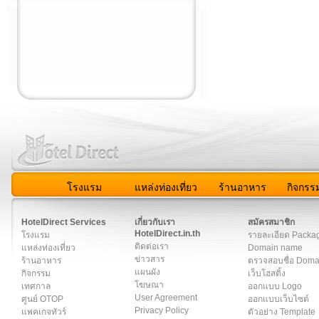
โรงแรม
แหล่งท่องเที่ยว
ร้านอาหาร
กิจกรร
สมาชิก
|
เกี่ยวกับเรา
|
ติดต่อเรา
|
แผนผัง
|
ข่าวสาร
|
User A
HotelDirect Services
เกี่ยวกับเรา
สมัครสมาชิก
HotelDirect.in.th
โรงแรม
รายละเอียด Packa
ติดต่อเรา
แหล่งท่องเที่ยว
Domain name
ข่าวสาร
ร้านอาหาร
ตรวจสอบชื่อ Dom
แผนผัง
กิจกรรม
เว็บโฮสติ้ง
โฆษณา
เทศกาล
ออกแบบ Logo
User Agreement
ศูนย์ OTOP
ออกแบบเว็บไซต์
Privacy Policy
แพคเกจทัวร์
ตัวอย่าง Template