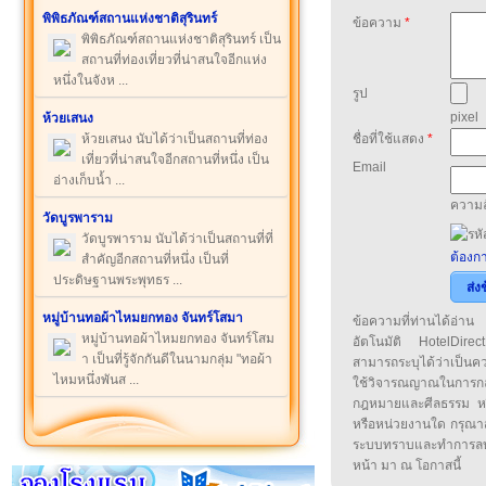
พิพิธภัณฑ์สถานแห่งชาติสุรินทร์
ข้อความ
*
พิพิธภัณฑ์สถานแห่งชาติสุรินทร์ เป็น
สถานที่ท่องเที่ยวที่น่าสนใจอีกแห่ง
หนึ่งในจังห ...
รูป
pixel
ห้วยเสนง
ห้วยเสนง นับได้ว่าเป็นสถานที่ท่อง
ชื่อที่ใช้แสดง
*
เที่ยวที่น่าสนใจอีกสถานที่หนึ่ง เป็น
Email
อ่างเก็บน้ำ ...
ความล
วัดบูรพาราม
วัดบูรพาราม นับได้ว่าเป็นสถานที่ที่
ต้องกา
สำคัญอีกสถานที่หนึ่ง เป็นที่
ประดิษฐานพระพุทธร ...
ส่ง
หมู่บ้านทอผ้าไหมยกทอง จันทร์โสมา
ข้อความที่ท่านได้อ่
หมู่บ้านทอผ้าไหมยกทอง จันทร์โสม
อัตโนมัติ HotelDirect
า เป็นที่รู้จักกันดีในนามกลุ่ม "ทอผ้า
สามารถระบุได้ว่าเป็นความ
ไหมหนึ่งพันส ...
ใช้วิจารณญาณในการก
กฎหมายและศีลธรรม หรือ
หรือหน่วยงานใด กรุณาส่ง
ระบบทราบและทำการลบ
หน้า มา ณ โอกาสนี้