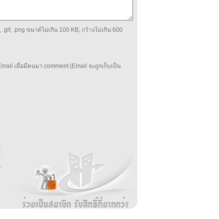
 .gif, .png ขนาด์ไม่เกิน 100 KB, กว้างไม่เกิน 600
mail เมื่อมีคนมา comment (Email จะถูกเก็บเป็น
บ
่
ร
อ
ล
ม
ง