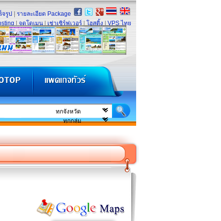
็จรูป
|
รายละเอียด Package
sting
|
จดโดเมน
|
เช่าเซิร์ฟเวอร์
|
โฮสติ้ง
|
VPS ไทย