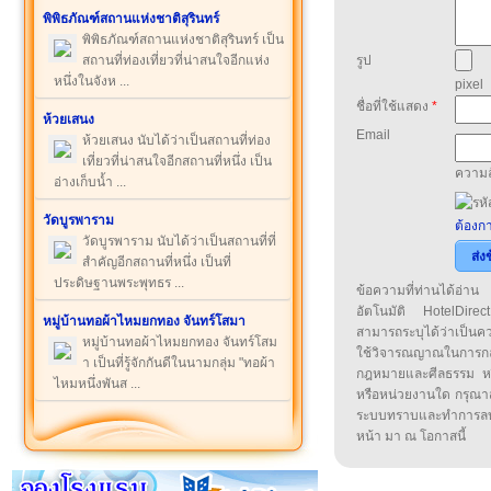
พิพิธภัณฑ์สถานแห่งชาติสุรินทร์
พิพิธภัณฑ์สถานแห่งชาติสุรินทร์ เป็น
สถานที่ท่องเที่ยวที่น่าสนใจอีกแห่ง
รูป
หนึ่งในจังห ...
pixel
ชื่อที่ใช้แสดง
*
ห้วยเสนง
Email
ห้วยเสนง นับได้ว่าเป็นสถานที่ท่อง
เที่ยวที่น่าสนใจอีกสถานที่หนึ่ง เป็น
ความล
อ่างเก็บน้ำ ...
วัดบูรพาราม
ต้องกา
วัดบูรพาราม นับได้ว่าเป็นสถานที่ที่
ส่ง
สำคัญอีกสถานที่หนึ่ง เป็นที่
ประดิษฐานพระพุทธร ...
ข้อความที่ท่านได้อ่
อัตโนมัติ HotelDirect
หมู่บ้านทอผ้าไหมยกทอง จันทร์โสมา
สามารถระบุได้ว่าเป็นความ
หมู่บ้านทอผ้าไหมยกทอง จันทร์โสม
ใช้วิจารณญาณในการก
า เป็นที่รู้จักกันดีในนามกลุ่ม "ทอผ้า
กฎหมายและศีลธรรม หรือ
ไหมหนึ่งพันส ...
หรือหน่วยงานใด กรุณาส่ง
ระบบทราบและทำการลบ
หน้า มา ณ โอกาสนี้