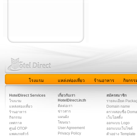
โรงแรม
แหล่งท่องเที่ยว
ร้านอาหาร
กิจกรร
สมาชิก
|
เกี่ยวกับเรา
|
ติดต่อเรา
|
แผนผัง
|
ข่าวสาร
|
User A
HotelDirect Services
เกี่ยวกับเรา
สมัครสมาชิก
HotelDirect.in.th
โรงแรม
รายละเอียด Packa
ติดต่อเรา
แหล่งท่องเที่ยว
Domain name
ข่าวสาร
ร้านอาหาร
ตรวจสอบชื่อ Dom
แผนผัง
กิจกรรม
เว็บโฮสติ้ง
โฆษณา
เทศกาล
ออกแบบ Logo
User Agreement
ศูนย์ OTOP
ออกแบบเว็บไซต์
Privacy Policy
แพคเกจทัวร์
ตัวอย่าง Template