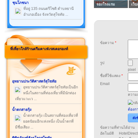
ชุนโภชนา
จองโรงแรม
เว็บ
ที่อยู่ 135 ถนนตรีโชติ ตำบลธานี
อำเภอเมือง จังหวัดสุโขทัย ...
ข้อความ
*
ที่เที่ยวใกล้ร้านดรีมคาเฟ่เรสเตอรองท์
รูป
pixel
ชื่อที่ใช้แสดง
*
อุทยานประวัติศาสตร์สุโขทัย
Email
อุทยานประวัติศาสตร์สุโขทัยเป็นอีก
หนึ่งในสถานที่ท่องเที่ยวที่มีนักท่อง
ความล
เที่ยวแวะเว ...
ต้องกา
น้ำตกสายรุ้ง
น้ำตกสายรุ้ง เป็นสถานที่ท่องเที่ยวที่
ส่ง
ยอดนิยมอีกแห่งหนึ่ง เป็นน้ำตกที่
มีชื่อเสียง ...
ข้อความที่ท่านได้อ่
อัตโนมัติ HotelDirect