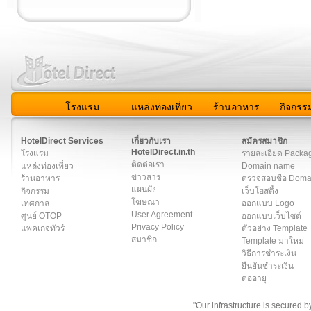
โรงแรม
แหล่งท่องเที่ยว
ร้านอาหาร
กิจกรร
สมาชิก
|
เกี่ยวกับเรา
|
ติดต่อเรา
|
แผนผัง
|
ข่าวสาร
|
User A
HotelDirect Services
เกี่ยวกับเรา
สมัครสมาชิก
HotelDirect.in.th
โรงแรม
รายละเอียด Packa
ติดต่อเรา
แหล่งท่องเที่ยว
Domain name
ข่าวสาร
ร้านอาหาร
ตรวจสอบชื่อ Dom
แผนผัง
กิจกรรม
เว็บโฮสติ้ง
โฆษณา
เทศกาล
ออกแบบ Logo
User Agreement
ศูนย์ OTOP
ออกแบบเว็บไซต์
Privacy Policy
แพคเกจทัวร์
ตัวอย่าง Template
สมาชิก
Template มาใหม่
วิธีการชำระเงิน
ยืนยันชำระเงิน
ต่ออายุ
"Our infrastructure is secured 