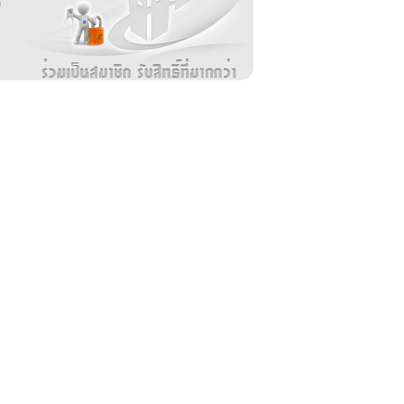
ล
ม
ง