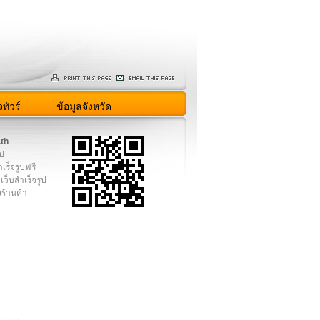
ทัวร์
ข้อมูลจังหวัด
.th
ูป
เร็จรูปฟรี
เว็บสำเร็จรูป
งร้านค้า