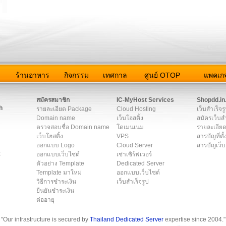
ว
ร้านอาหาร
กิจกรรม
เทศกาล
ศูนย์ OTOP
แพคเกจ
ต่อเรา
|
แผนผัง
|
ข่าวสาร
|
User Agreement
|
Privacy Policy
|
โฆษณา
สมัครสมาชิก
IC-MyHost Services
Shopdd.in
h
รายละเอียด Package
Cloud Hosting
เว็บสำเร็จร
Domain name
เว็บโฮสติ้ง
สมัครเว็บสำ
ตรวจสอบชื่อ Domain name
โดเมนเนม
รายละเอียด
เว็บโฮสติ้ง
VPS
สารบัญที่ตั้
ออกแบบ Logo
Cloud Server
สารบัญเว็บ
t
ออกแบบเว็บไซต์
เช่าเซิร์ฟเวอร์
ตัวอย่าง Template
Dedicated Server
Template มาใหม่
ออกแบบเว็บไซต์
วิธีการชำระเงิน
เว็บสำเร็จรูป
ยืนยันชำระเงิน
ต่ออายุ
"Our infrastructure is secured by
Thailand Dedicated Server
expertise since 2004."