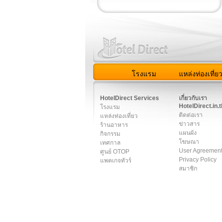
โรงแรม
แหล่งท่องเที่ย
สมาชิก
|
เกี่ยวกับเรา
|
ติด
HotelDirect Services
เกี่ยวกับเรา
HotelDirect.in.t
โรงแรม
ติดต่อเรา
แหล่งท่องเที่ยว
ข่าวสาร
ร้านอาหาร
แผนผัง
กิจกรรม
โฆษณา
เทศกาล
User Agreemen
ศูนย์ OTOP
Privacy Policy
แพคเกจทัวร์
สมาชิก