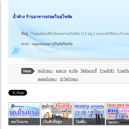
น้ำค้าง ร้านอาหารอร่อยในสุโขทัย
ที่อยู่
: (ในศูนย์ส่งเสริมวัฒนธรรมสุโขทัย) 214 หมู่ 3 ถนนจรดวิถีถ่อง ตำบล
สาขา
:
เดอะเลเจนดาสุโขทัยรีสอร์ท
ชุนโภชนา
ดงตาล
ตาปุ้ย
ใต้ต้นกระจี้
ร้านเจ๊เช๊า
ร้านดรี
สมพลโภชนา
อำไพโภชนา
จองโรงแรม
เว็บสำเร็จรูป
โฮสติ้ง
Server