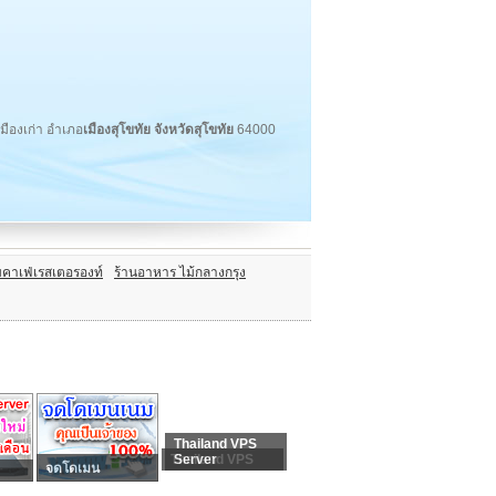
เมืองเก่า อำเภอ
เมืองสุโขทัย จังหวัดสุโขทัย
64000
มคาเฟ่เรสเตอรองท์
ร้านอาหาร ไม้กลางกรุง
Thailand VPS
Thailand VPS
Server
จดโดเมน