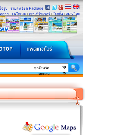
็จรูป
|
รายละเอียด Package
sting
|
จดโดเมน
|
เช่าเซิร์ฟเวอร์
|
โฮสติ้ง
|
VPS ไทย