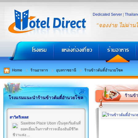
Dedicated Server
|
Thailan
"จองง่าย ไม่ผ่าน
Home
ร้านอาหาร
อุบลราชธานี
ร้านข้าวต้มตี๋อำนวยโชค
ร้านข้
โรงแรมแนะนำร้านข้าวต้มตี๋อำนวยโชค
สาวิตรีเพลส
Sawitree Place Ubon เป็นจุดเริ่มต้นที่
ยอดเยี่ยมในการสำรวจเมืองอันมีชีวิต
ชีวาแห่ง ...