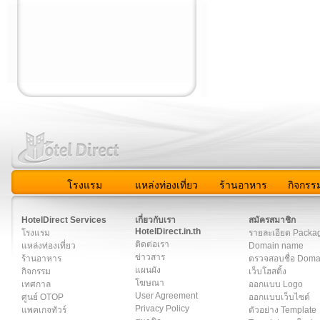
โรงแรม
แหล่งท่องเที่ยว
ร้านอาหาร
กิจกรร
สมาชิก
|
เกี่ยวกับเรา
|
ติดต่อเรา
|
แผนผัง
|
ข่าวสาร
|
User A
HotelDirect Services
เกี่ยวกับเรา
สมัครสมาชิก
HotelDirect.in.th
โรงแรม
รายละเอียด Packa
ติดต่อเรา
แหล่งท่องเที่ยว
Domain name
ข่าวสาร
ร้านอาหาร
ตรวจสอบชื่อ Dom
แผนผัง
กิจกรรม
เว็บโฮสติ้ง
โฆษณา
เทศกาล
ออกแบบ Logo
User Agreement
ศูนย์ OTOP
ออกแบบเว็บไซต์
Privacy Policy
แพคเกจทัวร์
ตัวอย่าง Template