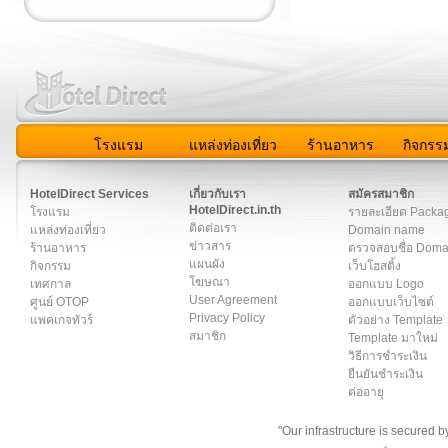
โรงแรม
แหล่งท่องเที่ยว
ร้านอาหาร
กิจกรร
สมาชิก
|
เกี่ยวกับเรา
|
ติดต่อเรา
|
แผนผัง
|
ข่าวสาร
|
User A
HotelDirect Services
เกี่ยวกับเรา
สมัครสมาชิก
HotelDirect.in.th
โรงแรม
รายละเอียด Packa
ติดต่อเรา
แหล่งท่องเที่ยว
Domain name
ข่าวสาร
ร้านอาหาร
ตรวจสอบชื่อ Dom
แผนผัง
กิจกรรม
เว็บโฮสติ้ง
โฆษณา
เทศกาล
ออกแบบ Logo
User Agreement
ศูนย์ OTOP
ออกแบบเว็บไซต์
Privacy Policy
แพคเกจทัวร์
ตัวอย่าง Template
สมาชิก
Template มาใหม่
วิธีการชำระเงิน
ยืนยันชำระเงิน
ต่ออายุ
"Our infrastructure is secured 