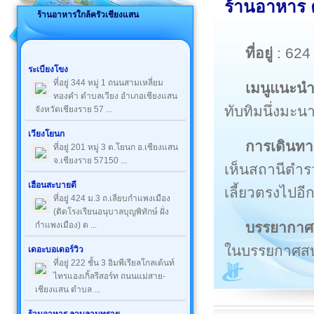
ร้านอาหาร ค
ร้านอาหารใกล้ครัวเชียงแสน
ที่อยู่
: 624
ระเบียงโขง
ที่อยู่ 344 หมู่ 1 ถนนสามเหลี่ยม
เมนูแนะน
ทองคำ ตำบลเวียง อำเภอเชียงแสน
ทับทิมนึ่งมะน
จังหวัดเชียงราย 57 ...
เวียงโยนก
การเดินทา
ที่อยู่ 201 หมู่ 3 ต.โยนก อ.เชียงแสน
จ.เชียงราย 57150 ...
เห็นสถานีตำร
เฮือนสะบายดี
เลี้ยวตรงไปอ
ที่อยู่ 424 ม.3 ถ.เลียบกำแพงเมือง
(ติดโรงเรียนอนุบาลบุญพิทักษ์ ฝั่ง
บรรยากาศ
กำแพงเมือง) ต ...
ในบรรยกาศส
เดอะบอเดอร์วิว
ที่อยู่ 222 ชั้น 3 อิมพีเรียลโกลเด้นท์
ไทรแองเกิ้ลรีสอร์ท ถนนแม่สาย-
เชียงแสน ตำบล ...