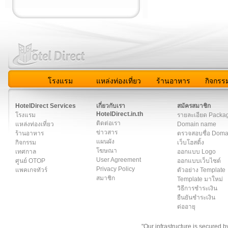
โรงแรม
แหล่งท่องเที่ยว
ร้านอาหาร
กิจกรร
สมาชิก
|
เกี่ยวกับเรา
|
ติดต่อเรา
|
แผนผัง
|
ข่าวสาร
|
User A
HotelDirect Services
เกี่ยวกับเรา
สมัครสมาชิก
HotelDirect.in.th
โรงแรม
รายละเอียด Packa
ติดต่อเรา
แหล่งท่องเที่ยว
Domain name
ข่าวสาร
ร้านอาหาร
ตรวจสอบชื่อ Dom
แผนผัง
กิจกรรม
เว็บโฮสติ้ง
โฆษณา
เทศกาล
ออกแบบ Logo
User Agreement
ศูนย์ OTOP
ออกแบบเว็บไซต์
Privacy Policy
แพคเกจทัวร์
ตัวอย่าง Template
สมาชิก
Template มาใหม่
วิธีการชำระเงิน
ยืนยันชำระเงิน
ต่ออายุ
"Our infrastructure is secured 