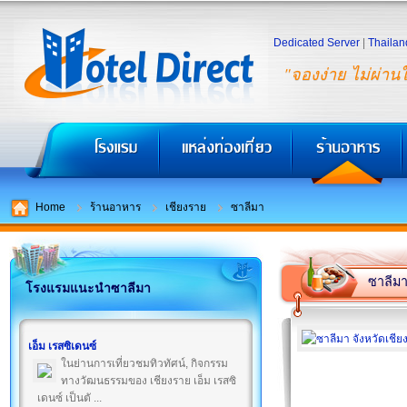
Dedicated Server
|
Thailan
"จองง่าย ไม่ผ่าน
Home
ร้านอาหาร
เชียงราย
ซาลีมา
ซาลีม
โรงแรมแนะนำซาลีมา
เอ็ม เรสซิเดนซ์
ในย่านการเที่ยวชมทิวทัศน์, กิจกรรม
ทางวัฒนธรรมของ เชียงราย เอ็ม เรสซิ
เดนซ์ เป็นตั ...