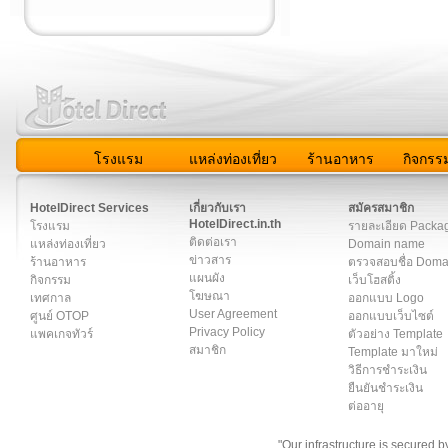
โรงแรม
แหล่งท่องเที่ยว
ร้านอาหาร
กิจกรร
สมาชิก
|
เกี่ยวกับเรา
|
ติดต่อเรา
|
แผนผัง
|
ข่าวสาร
|
User A
HotelDirect Services
เกี่ยวกับเรา
สมัครสมาชิก
HotelDirect.in.th
โรงแรม
รายละเอียด Packa
ติดต่อเรา
แหล่งท่องเที่ยว
Domain name
ข่าวสาร
ร้านอาหาร
ตรวจสอบชื่อ Dom
แผนผัง
กิจกรรม
เว็บโฮสติ้ง
โฆษณา
เทศกาล
ออกแบบ Logo
User Agreement
ศูนย์ OTOP
ออกแบบเว็บไซต์
Privacy Policy
แพคเกจทัวร์
ตัวอย่าง Template
สมาชิก
Template มาใหม่
วิธีการชำระเงิน
ยืนยันชำระเงิน
ต่ออายุ
"Our infrastructure is secured 