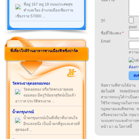
ข้อความ
*
ที่อยู่ 167 หมู่ 18 ถนนประสพสุข
ตำบลเวียง อำเภอเมืองเชียงราย
เชียงราย 57000 ...
รูป
pixel
ชื่อที่ใช้แสดง
*
Email
ที่เที่ยวใกล้ร้านอาหารชานเมืองฟิชชิ่งปาร์ค
ความล
ต้องกา
ส่ง
วัดพระธาตุดอยจอมทอง
ข้อความที่ท่านได้อ่
วัดดอยทอง หรือวัดพระธาตุดอย
อัตโนมัติ HotelDirect
จอมทอง มีครูวินัยธรสุรัตน์เป็นเจ้า
สามารถระบุได้ว่าเป็นความ
อาวาส ประวัติพระธาต ...
ใช้วิจารณญาณในการก
กฎหมายและศีลธรรม หรือ
น้ำตกขุนกรณ์
หรือหน่วยงานใด กรุณาส่ง
น้ำตกขุนกรณ์เป็นที่เที่ยวที่น่าสนใจ
ระบบทราบและทำการลบ
อีกแห่งหนึ่ง เป็นน้ำตกที่สูงและสวยที่
หน้า มา ณ โอกาสนี้
สุดของจั ...