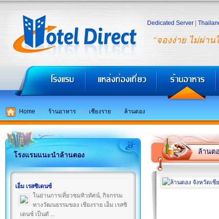
Dedicated Server
|
Thailan
"จองง่าย ไม่ผ่าน
Home
ร้านอาหาร
เชียงราย
ล้านตอง
ล้านต
โรงแรมแนะนำล้านตอง
เอ็ม เรสซิเดนซ์
ในย่านการเที่ยวชมทิวทัศน์, กิจกรรม
ทางวัฒนธรรมของ เชียงราย เอ็ม เรสซิ
เดนซ์ เป็นตั ...