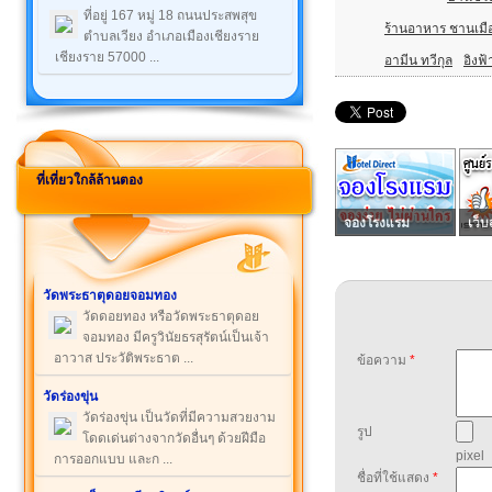
ที่อยู่ 167 หมู่ 18 ถนนประสพสุข
ร้านอาหาร ชานเมือ
ตำบลเวียง อำเภอเมืองเชียงราย
เชียงราย 57000 ...
อามีน ทวีกุล
อิงฟ้
ที่เที่ยวใกล้ล้านตอง
จองโรงแรม
เว็บ
วัดพระธาตุดอยจอมทอง
วัดดอยทอง หรือวัดพระธาตุดอย
จอมทอง มีครูวินัยธรสุรัตน์เป็นเจ้า
อาวาส ประวัติพระธาต ...
ข้อความ
*
วัดร่องขุ่น
วัดร่องขุ่น เป็นวัดที่มีความสวยงาม
รูป
โดดเด่นต่างจากวัดอื่นๆ ด้วยฝีมือ
pixel
การออกแบบ และก ...
ชื่อที่ใช้แสดง
*