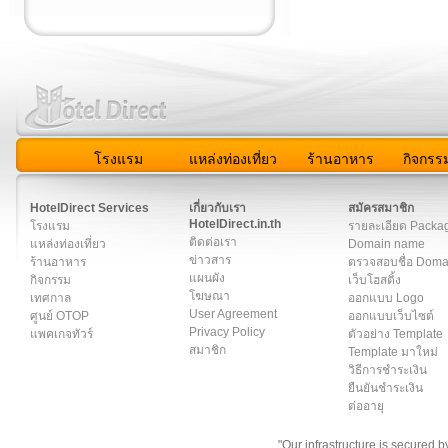
โรงแรม
แหล่งท่องเที่ยว
ร้านอาหาร
กิจกรร
สมาชิก
|
เกี่ยวกับเรา
|
ติดต่อเรา
|
แผนผัง
|
ข่าวสาร
|
User A
HotelDirect Services
เกี่ยวกับเรา
สมัครสมาชิก
HotelDirect.in.th
โรงแรม
รายละเอียด Packa
ติดต่อเรา
แหล่งท่องเที่ยว
Domain name
ข่าวสาร
ร้านอาหาร
ตรวจสอบชื่อ Dom
แผนผัง
กิจกรรม
เว็บโฮสติ้ง
โฆษณา
เทศกาล
ออกแบบ Logo
User Agreement
ศูนย์ OTOP
ออกแบบเว็บไซต์
Privacy Policy
แพคเกจทัวร์
ตัวอย่าง Template
สมาชิก
Template มาใหม่
วิธีการชำระเงิน
ยืนยันชำระเงิน
ต่ออายุ
"Our infrastructure is secured 