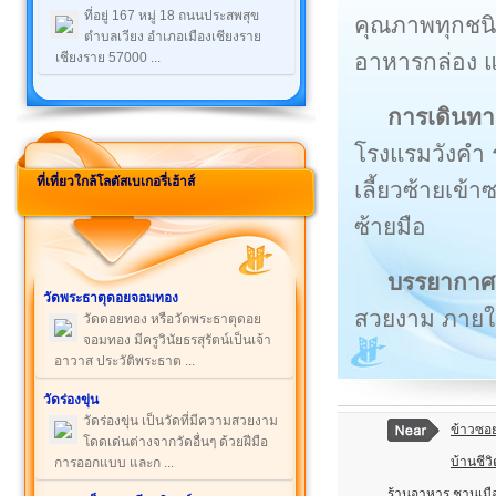
ที่อยู่ 167 หมู่ 18 ถนนประสพสุข
คุณภาพทุกชน
ตำบลเวียง อำเภอเมืองเชียงราย
อาหารกล่อง แ
เชียงราย 57000 ...
การเดินทา
โรงแรมวังคำ ร
ที่เที่ยวใกล้โลตัสเบเกอรี่เฮ้าส์
เลี้ยวซ้ายเข
ซ้ายมือ
บรรยากาศ
วัดพระธาตุดอยจอมทอง
สวยงาม ภายใน
วัดดอยทอง หรือวัดพระธาตุดอย
จอมทอง มีครูวินัยธรสุรัตน์เป็นเจ้า
อาวาส ประวัติพระธาต ...
วัดร่องขุ่น
วัดร่องขุ่น เป็นวัดที่มีความสวยงาม
ข้าวซอ
โดดเด่นต่างจากวัดอื่นๆ ด้วยฝีมือ
บ้านชีวิ
การออกแบบ และก ...
ร้านอาหาร ชานเมือ