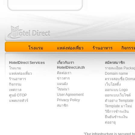
โรงแรม
แหล่งท่องเที่ยว
ร้านอาหาร
กิจกรร
สมาชิก
|
เกี่ยวกับเรา
|
ติดต่อเรา
|
แผนผัง
|
ข่าวสาร
|
User A
HotelDirect Services
เกี่ยวกับเรา
สมัครสมาชิก
HotelDirect.in.th
โรงแรม
รายละเอียด Packa
ติดต่อเรา
แหล่งท่องเที่ยว
Domain name
ข่าวสาร
ร้านอาหาร
ตรวจสอบชื่อ Dom
แผนผัง
กิจกรรม
เว็บโฮสติ้ง
โฆษณา
เทศกาล
ออกแบบ Logo
User Agreement
ศูนย์ OTOP
ออกแบบเว็บไซต์
Privacy Policy
แพคเกจทัวร์
ตัวอย่าง Template
สมาชิก
Template มาใหม่
วิธีการชำระเงิน
ยืนยันชำระเงิน
ต่ออายุ
"Our infrastructure is secured 