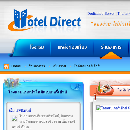
Dedicated Server
|
Thailan
"จองง่าย ไม่ผ่าน
Home
ร้านอาหาร
เชียงราย
โลตัสเบเกอรี่เฮ้าส์
โลตัสเบ
โรงแรมแนะนำโลตัสเบเกอรี่เฮ้าส์
เอ็ม เรสซิเดนซ์
ในย่านการเที่ยวชมทิวทัศน์, กิจกรรม
ทางวัฒนธรรมของ เชียงราย เอ็ม เรสซิ
เดนซ์ เป็นตั ...