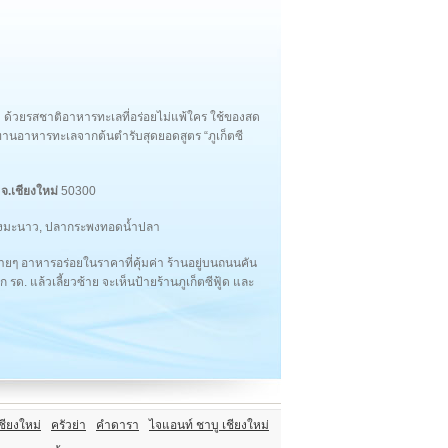
ี ด้วยรสชาติอาหารทะเลที่อร่อยไม่แพ้ใคร ใช้ของสด
ด้ทานอาหารทะเลจากต้นตำรับสุดยอดสูตร “ภูเก็ตซี
่
จ.เชียงใหม่
50300
มึกนึ่งมะนาว, ปลากระพงทอดน้ำปลา
ยๆ อาหารอร่อยในราคาที่คุ้มค่า ร้านอยู่บนถนนคัน
ด. แล้วเลี้ยวซ้าย จะเห็นป้ายร้านภูเก็ตซีฟู้ด และ
ชียงใหม่
ครัวย่า
คำดารา
ไจแอนท์ ชาบู เชียงใหม่