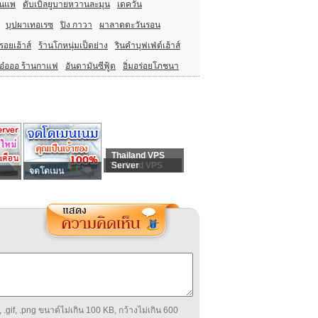
อนแพ
ดับเบิ้ลยูบายหวานละมุน
เดควัน
บุปผาเทอเรซ
ปิง กาวา
ผาลาดตะวันรอน
อยเฮ้าส์
ร้านโกหนุ่มเป็ดย่าง
รินคำบุฟเฟ่ต์เฮ้าส์
อ๋อออ ร้านกาแฟ
อันดามันซีฟู้ด
อิ่มอร่อยโภชนา
Thailand VPS
Thailand VPS
Server
จดโดเมน
 .gif, .png ขนาด์ไม่เกิน 100 KB, กว้างไม่เกิน 600