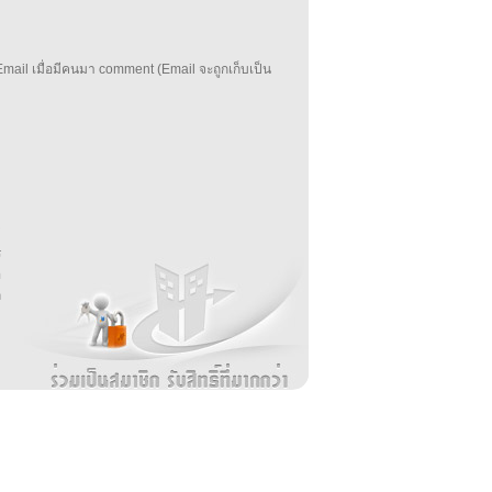
mail เมื่อมีคนมา comment (Email จะถูกเก็บเป็น
บ
่
ร
อ
ล
ม
ง