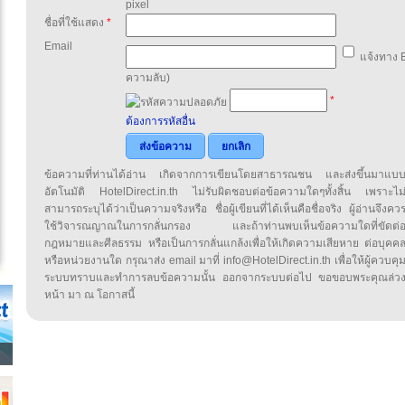
pixel
ชื่อที่ใช้แสดง
*
Email
แจ้งทาง E
ความลับ)
*
ต้องการรหัสอื่น
ส่งข้อความ
ยกเลิก
ข้อความที่ท่านได้อ่าน เกิดจากการเขียนโดยสาธารณชน และส่งขึ้นมาแบ
อัตโนมัติ HotelDirect.in.th ไม่รับผิดชอบต่อข้อความใดๆทั้งสิ้น เพราะไม
สามารถระบุได้ว่าเป็นความจริงหรือ ชื่อผู้เขียนที่ได้เห็นคือชื่อจริง ผู้อ่านจึงคว
ใช้วิจารณญาณในการกลั่นกรอง และถ้าท่านพบเห็นข้อความใดที่ขัดต่
กฎหมายและศีลธรรม หรือเป็นการกลั่นแกล้งเพื่อให้เกิดความเสียหาย ต่อบุคค
หรือหน่วยงานใด กรุณาส่ง email มาที่ info@HotelDirect.in.th เพื่อให้ผู้ควบคุ
ระบบทราบและทำการลบข้อความนั้น ออกจากระบบต่อไป ขอขอบพระคุณล่ว
หน้า มา ณ โอกาสนี้