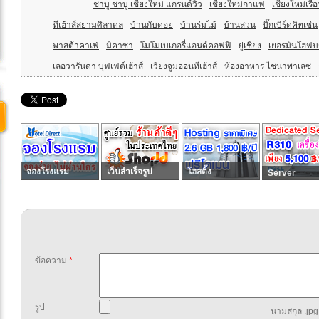
ชาบู ชาบู เชียงใหม่ แกรนด์วิว
เชียงใหม่กาแฟ
เชียงใหม่เรื
ทีเฮ้าส์สยามศิลาดล
บ้านกับดอย
บ้านร่มไม้
บ้านสวน
บิ๊กเบิร์ดคิทเช่น
พาสต้าคาเฟ่
มิคาซ่า
โมโมเบเกอรี่แอนด์คอฟฟี่
ยู่เชียง
เยอรมันโฮฟบร
เลอวารันดา บุฟเฟ่ต์เฮ้าส์
เวียงจูมออนทีเฮ้าส์
ห้องอาหาร ไชน่าพาเลซ
จองโรงแรม
เว็บสำเร็จรูป
โฮสติ้ง
Server
ข้อความ
*
รูป
นามสกุล .jpg,