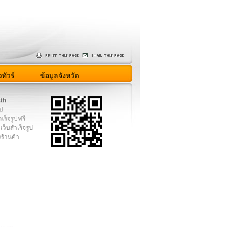
ทัวร์
ข้อมูลจังหวัด
.th
ูป
เร็จรูปฟรี
เว็บสำเร็จรูป
งร้านค้า