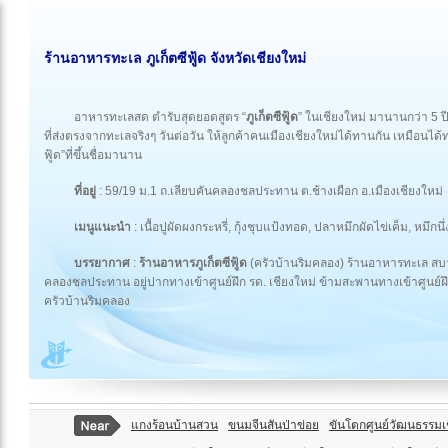
ร้านอาหารทะเล ภูเก็ตซีฟู้ด จังหวัดเชียงใหม่
อาหารทะเลสด ตำรับสุดยอดสูตร “
ภูเก็ตซีฟู้ด
” ในเชียงใหม่ มานานกว่า 5 ป
ที่ส่งตรงจากทะเลจริงๆ วันต่อวัน ให้ลูกค้าคนเมืองเชียงใหม่ได้ทานกัน เหมือนไ
ฟู้ด”ที่ขึ้นชื่อมานาน
ที่อยู่
: 59/19 ม.1 ถ.เลียบคันคลองชลประทาน ต.ช้างเผือก อ.เมืองเชียงใหม
เมนูแนะนำ
: เนื้อปูผัดผงกระหรี่, กุ้งชุบแป้งทอด, ปลาหมึกผัดไข่เค็ม, ห
บรรยากาศ
:
ร้านอาหารภูเก็ตซีฟู้ด
(ครัวบ้านริมคลอง) ร้านอาหารทะเล สบา
คลองชลประทาน อยู่ปากทางเข้าศูนย์ฝึก รด. เชียงใหม่ ข้ามสะพานทางเข้าศูนย์ฝึก ร
ครัวบ้านริมคลอง
แกงร้อนบ้านสวน
ขนมจีนสันป่าข่อย
ขันโตกศูนย์วัฒนธรรมเ