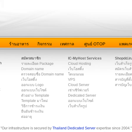
ว
ร้านอาหาร
กิจกรรม
เทศกาล
ศูนย์ OTOP
แพคเกจ
ต่อเรา
|
แผนผัง
|
ข่าวสาร
|
User Agreement
|
Privacy Policy
|
โฆษณา
สมัครสมาชิก
IC-MyHost Services
Shopdd.in
h
รายละเอียด Package
Cloud Hosting
เว็บสำเร็จร
Domain name
เว็บโฮสติ้ง
สมัครเว็บสำ
ตรวจสอบชื่อ Domain name
โดเมนเนม
รายละเอียด
เว็บโฮสติ้ง
VPS
สารบัญที่ตั้
ออกแบบ Logo
Cloud Server
สารบัญเว็บ
t
ออกแบบเว็บไซต์
เช่าเซิร์ฟเวอร์
ตัวอย่าง Template
Dedicated Server
Template มาใหม่
ออกแบบเว็บไซต์
วิธีการชำระเงิน
เว็บสำเร็จรูป
ยืนยันชำระเงิน
ต่ออายุ
"Our infrastructure is secured by
Thailand Dedicated Server
expertise since 2004."