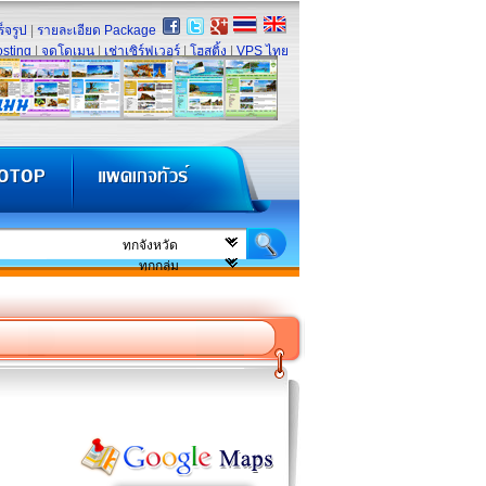
็จรูป
|
รายละเอียด Package
sting
|
จดโดเมน
|
เช่าเซิร์ฟเวอร์
|
โฮสติ้ง
|
VPS ไทย