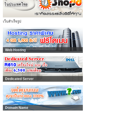
เว็บสำเร็จรูป
Web Hosting
Dedicated Server
Domain Name