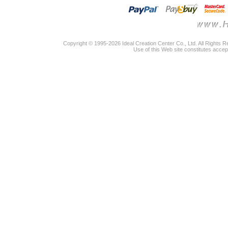
Copyright © 1995-2026 Ideal Creation Center Co., Ltd. All Rights 
Use of this Web site constitutes accep