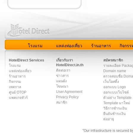
โรงแรม
แหล่งท่องเที่ยว
ร้านอาหาร
กิจกรร
สมาชิก
|
เกี่ยวกับเรา
|
ติดต่อเรา
|
แผนผัง
|
ข่าวสาร
|
User A
HotelDirect Services
เกี่ยวกับเรา
สมัครสมาชิก
HotelDirect.in.th
โรงแรม
รายละเอียด Packa
ติดต่อเรา
แหล่งท่องเที่ยว
Domain name
ข่าวสาร
ร้านอาหาร
ตรวจสอบชื่อ Dom
แผนผัง
กิจกรรม
เว็บโฮสติ้ง
โฆษณา
เทศกาล
ออกแบบ Logo
User Agreement
ศูนย์ OTOP
ออกแบบเว็บไซต์
Privacy Policy
แพคเกจทัวร์
ตัวอย่าง Template
สมาชิก
Template มาใหม่
วิธีการชำระเงิน
ยืนยันชำระเงิน
ต่ออายุ
"Our infrastructure is secured 