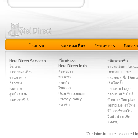
โรงแรม
แหล่งท่องเที่ยว
ร้านอาหาร
กิจกรร
สมาชิก
|
เกี่ยวกับเรา
|
ติดต่อเรา
|
แผนผัง
|
ข่าวสาร
|
User A
HotelDirect Services
เกี่ยวกับเรา
สมัครสมาชิก
HotelDirect.in.th
โรงแรม
รายละเอียด Packa
ติดต่อเรา
แหล่งท่องเที่ยว
Domain name
ข่าวสาร
ร้านอาหาร
ตรวจสอบชื่อ Dom
แผนผัง
กิจกรรม
เว็บโฮสติ้ง
โฆษณา
เทศกาล
ออกแบบ Logo
User Agreement
ศูนย์ OTOP
ออกแบบเว็บไซต์
Privacy Policy
แพคเกจทัวร์
ตัวอย่าง Template
สมาชิก
Template มาใหม่
วิธีการชำระเงิน
ยืนยันชำระเงิน
ต่ออายุ
"Our infrastructure is secured 