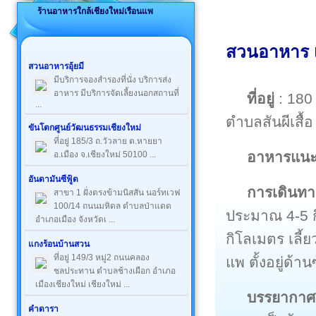
ร้านอาหารใกล้เชียงใหม่เรือนแพ
สวนอาหาร เ
สวนอาหารอุ้ยมี
มีบริการจองสำรองที่นั่ง บริการส่ง
อาหาร มีบริการจัดเลี้ยงนอกสถานที่
ที่อยู่
: 180
...
ตำบลสันผีเสื้
ขันโตกศูนย์วัฒนธรรมเชียงใหม่
ที่อยู่ 185/3 ถ.วัวลาย ต.หายยา
อาหารแน
อ.เมือง จ.เชียงใหม่ 50100 ...
อันดามันซีฟู้ด
การเดินทา
สาขา 1 ฝั่งตรงข้ามนิสสัน นอร์ทเวฟ
100/14 ถนนมหิดล ตำบลป่าแดด
ประมาณ 4-5 ก
อำเภอเมือง จังหวัดเ ...
กิโลเมตร เลี
แกงร้อนบ้านสวน
ที่อยู่ 149/3 หมู่2 ถนนคลอง
แพ ตั้งอยู่ด้
ชลประทาน ตำบลช้างเผือก อำเภอ
เมืองเชียงใหม่ เชียงใหม่ ...
บรรยากาศ
คำดารา