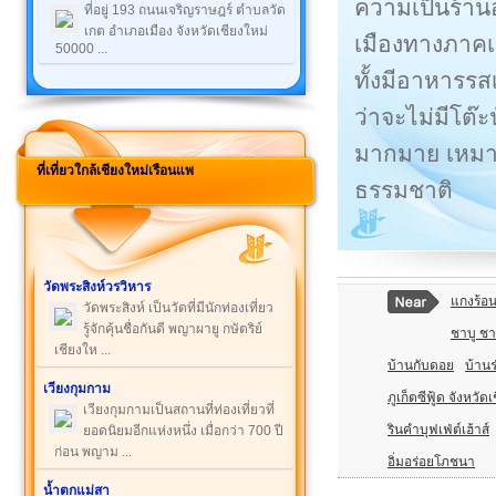
ความเป็นร้านอ
ที่อยู่ 193 ถนนเจริญราษฎร์ ตำบลวัด
เกต อำเภอเมือง จังหวัดเชียงใหม่
เมืองทางภาคเห
50000 ...
ทั้งมีอาหารรส
ว่าจะไม่มีโต๊
มากมาย เหมาะก
ที่เที่ยวใกล้เชียงใหม่เรือนแพ
ธรรมชาติ
วัดพระสิงห์วรวิหาร
แกงร้อ
วัดพระสิงห์ เป็นวัดที่มีนักท่องเที่ยว
รู้จักคุ้นชื่อกันดี พญาผายู กษัตริย์
ชาบู ชา
เชียงให ...
บ้านกับดอย
บ้านร
เวียงกุมกาม
ภูเก็ตซีฟู้ด จังหวัด
เวียงกุมกามเป็นสถานที่ท่องเที่ยวที่
รินคำบุฟเฟ่ต์เฮ้าส์
ยอดนิยมอีกแห่งหนึ่ง เมื่อกว่า 700 ปี
ก่อน พญาม ...
อิ่มอร่อยโภชนา
น้ำตกแม่สา