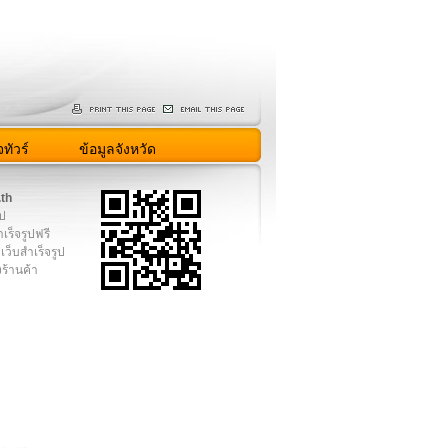
ทัวร์
ข้อมูลจังหวัด
.th
ูป
เร็จรูปฟรี
เว็บสำเร็จรูป
งร้านค้า