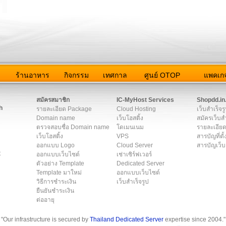
ว
ร้านอาหาร
กิจกรรม
เทศกาล
ศูนย์ OTOP
แพคเกจ
ต่อเรา
|
แผนผัง
|
ข่าวสาร
|
User Agreement
|
Privacy Policy
|
โฆษณา
สมัครสมาชิก
IC-MyHost Services
Shopdd.in
h
รายละเอียด Package
Cloud Hosting
เว็บสำเร็จร
Domain name
เว็บโฮสติ้ง
สมัครเว็บสำ
ตรวจสอบชื่อ Domain name
โดเมนเนม
รายละเอียด
เว็บโฮสติ้ง
VPS
สารบัญที่ตั้
ออกแบบ Logo
Cloud Server
สารบัญเว็บ
t
ออกแบบเว็บไซต์
เช่าเซิร์ฟเวอร์
ตัวอย่าง Template
Dedicated Server
Template มาใหม่
ออกแบบเว็บไซต์
วิธีการชำระเงิน
เว็บสำเร็จรูป
ยืนยันชำระเงิน
ต่ออายุ
"Our infrastructure is secured by
Thailand Dedicated Server
expertise since 2004."