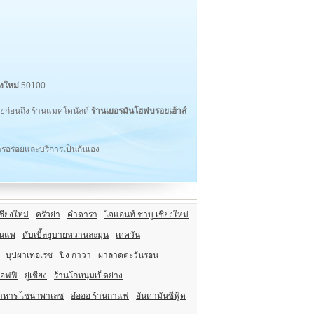
ยงใหม่
50100
อยก่อนถึง ร้านแมคโดนัลด์
ร้านเยอรมันโฮฟบรอยเฮ้าส์
รอร่อยและบริการเป็นกันเอง
ชียงใหม่
ครัวย่า
คำดารา
ไจแอนท์ ชาบู เชียงใหม่
อนแพ
ดับเบิ้ลยูบายหวานละมุน
เดควัน
บุปผาเทอเรซ
ปิง กาวา
ผาลาดตะวันรอน
อฟฟี่
ยู่เชียง
ร้านโกหนุ่มเป็ดย่าง
าหาร ไชน่าพาเลซ
อ๋อออ ร้านกาแฟ
อันดามันซีฟู้ด