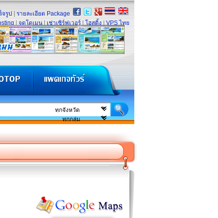
็จรูป
|
รายละเอียด Package
sting
|
จดโดเมน
|
เช่าเซิร์ฟเวอร์
|
โฮสติ้ง
|
VPS ไทย