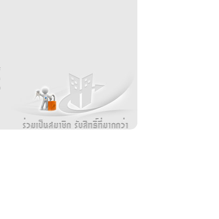
บ
่
ร
อ
ล
ม
ง