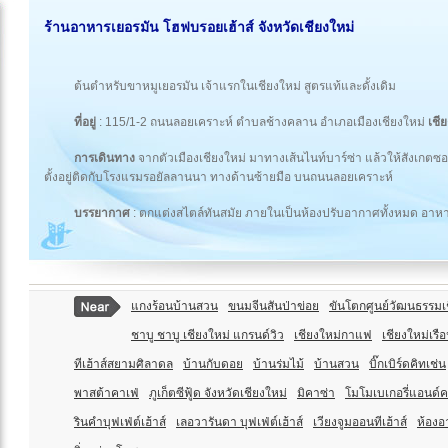
ร้านอาหารเยอรมัน โฮฟบรอยเฮ้าส์ จังหวัดเชียงใหม่
ต้นตำหรับขาหมูเยอรมัน เจ้าแรกในเชียงใหม่ สูตรแท้และดั้งเดิม
ที่อยู่
: 115/1-2 ถนนลอยเคราะห์ ตำบลช้างคลาน อำเภอเมืองเชียงใหม่
เชี
การเดินทาง
จากตัวเมืองเชียงใหม่ มาทางเส้นไนท์บาร์ซ่า แล้วให้สังเกตซ
ตั้งอยู่ติดกับโรงแรมรอยัลลานนา ทางด้านซ้ายมือ บนถนนลอยเคราะห์
บรรยากาศ
: ตกแต่งสไตล์ทันสมัย ภายในเป็นห้องปรับอากาศทั้งหมด อาหา
แกงร้อนบ้านสวน
ขนมจีนสันป่าข่อย
ขันโตกศูนย์วัฒนธรรมเ
ชาบู ชาบู เชียงใหม่ แกรนด์วิว
เชียงใหม่กาแฟ
เชียงใหม่เรื
ทีเฮ้าส์สยามศิลาดล
บ้านกับดอย
บ้านร่มไม้
บ้านสวน
บิ๊กเบิร์ดคิทเช่น
พาสต้าคาเฟ่
ภูเก็ตซีฟู้ด จังหวัดเชียงใหม่
มิคาซ่า
โมโมเบเกอรี่แอนด์ค
รินคำบุฟเฟ่ต์เฮ้าส์
เลอวารันดา บุฟเฟ่ต์เฮ้าส์
เวียงจูมออนทีเฮ้าส์
ห้องอ