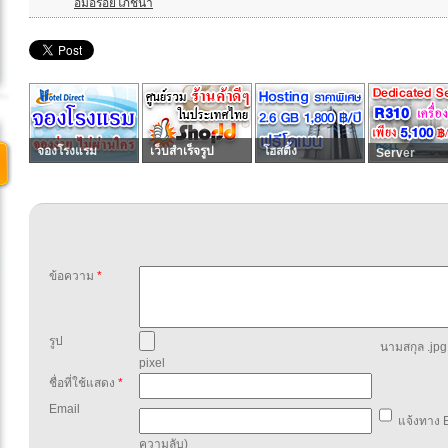
อิ่มอร่อยโภชนา
จองโรงแรม
เว็บสำเร็จรูป
โฮสติ้ง
Server
ข้อความ
*
รูป
นามสกุล .jpg,
pixel
ชื่อที่ใช้แสดง
*
Email
แจ้งทาง E
ความลับ)