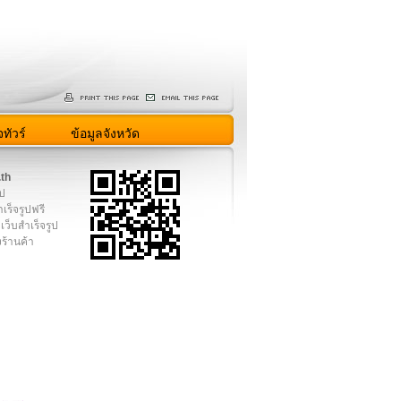
ทัวร์
ข้อมูลจังหวัด
.th
ูป
เร็จรูปฟรี
เว็บสำเร็จรูป
งร้านค้า