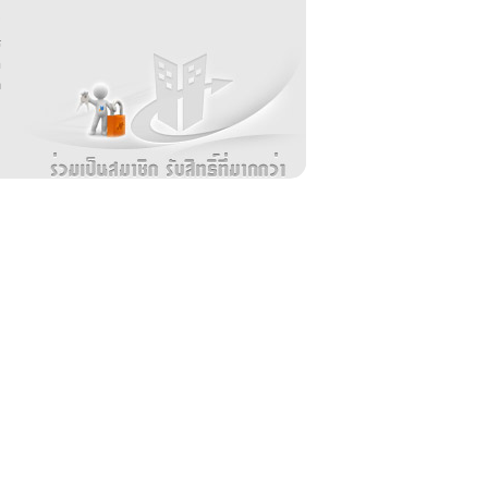
บ
่
ร
อ
ล
ม
ง