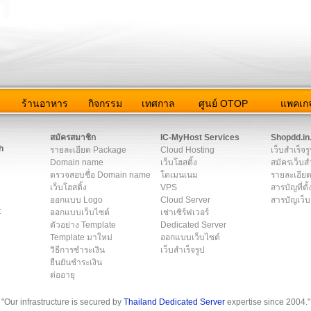
ว
ร้านอาหาร
กิจกรรม
เทศกาล
ศูนย์ OTOP
แพคเกจ
ต่อเรา
|
แผนผัง
|
ข่าวสาร
|
User Agreement
|
Privacy Policy
|
โฆษณา
สมัครสมาชิก
IC-MyHost Services
Shopdd.in
h
รายละเอียด Package
Cloud Hosting
เว็บสำเร็จร
Domain name
เว็บโฮสติ้ง
สมัครเว็บสำ
ตรวจสอบชื่อ Domain name
โดเมนเนม
รายละเอียด
เว็บโฮสติ้ง
VPS
สารบัญที่ตั้
ออกแบบ Logo
Cloud Server
สารบัญเว็บ
t
ออกแบบเว็บไซต์
เช่าเซิร์ฟเวอร์
ตัวอย่าง Template
Dedicated Server
Template มาใหม่
ออกแบบเว็บไซต์
วิธีการชำระเงิน
เว็บสำเร็จรูป
ยืนยันชำระเงิน
ต่ออายุ
"Our infrastructure is secured by
Thailand Dedicated Server
expertise since 2004."