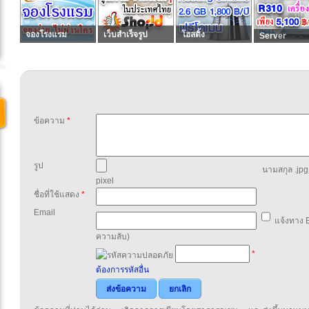
จองโรงแรม
เว็บสำเร็จรูป
โฮสติ้ง
Server
ข้อความ
*
รูป
นามสกุล .jpg,
pixel
ชื่อที่ใช้แสดง
*
Email
แจ้งทาง E
ความลับ)
*
ต้องการรหัสอื่น
ส่งข้อความ
ยกเลิก