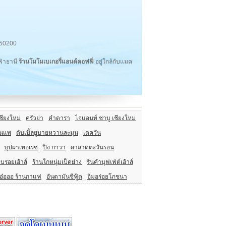
50200
ฟ้าธานี
ร้านโมโมเบเกอรี่แอนด์คอฟฟี่
อยู่ใกล้กับแมค
ชียงใหม่
ครัวย่า
คำดารา
ไจแอนท์ ชาบู เชียงใหม่
อนแพ
ดับเบิ้ลยูบายหวานละมุน
เดควัน
บุปผาเทอเรซ
ปิง กาวา
ผาลาดตะวันรอน
บรอยเฮ้าส์
ร้านโกหนุ่มเป็ดย่าง
รินคำบุฟเฟ่ต์เฮ้าส์
อ๋อออ ร้านกาแฟ
อันดามันซีฟู้ด
อิ่มอร่อยโภชนา