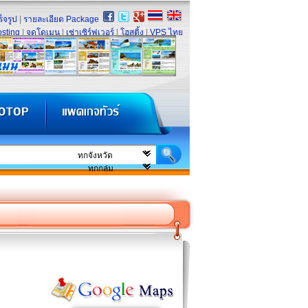
็จรูป
|
รายละเอียด Package
sting
|
จดโดเมน
|
เช่าเซิร์ฟเวอร์
|
โฮสติ้ง
|
VPS ไทย