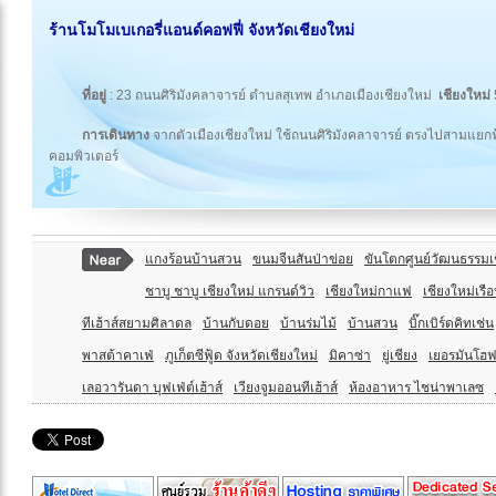
ร้านโมโมเบเกอรี่แอนด์คอฟฟี่ จังหวัดเชียงใหม่
ที่อยู่
: 23 ถนนศิริมังคลาจารย์ ตำบลสุเทพ อำเภอเมืองเชียงใหม่
เชียงใหม่
การเดินทาง
จากตัวเมืองเชียงใหม่ ใช้ถนนศิริมังคลาจารย์ ตรงไปสามแยก
คอมพิวเตอร์
แกงร้อนบ้านสวน
ขนมจีนสันป่าข่อย
ขันโตกศูนย์วัฒนธรรมเ
ชาบู ชาบู เชียงใหม่ แกรนด์วิว
เชียงใหม่กาแฟ
เชียงใหม่เรื
ทีเฮ้าส์สยามศิลาดล
บ้านกับดอย
บ้านร่มไม้
บ้านสวน
บิ๊กเบิร์ดคิทเช่น
พาสต้าคาเฟ่
ภูเก็ตซีฟู้ด จังหวัดเชียงใหม่
มิคาซ่า
ยู่เชียง
เยอรมันโฮฟ
เลอวารันดา บุฟเฟ่ต์เฮ้าส์
เวียงจูมออนทีเฮ้าส์
ห้องอาหาร ไชน่าพาเลซ