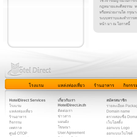
ใช้วิจารณญาณในการก
กฎหมายและศีลธรรม หรือ
หรือหน่วยงานใด กรุณาส่ง
ระบบทราบและทำการลบ
หน้า มา ณ โอกาสนี้
โรงแรม
แหล่งท่องเที่ยว
ร้านอาหาร
กิจกรร
สมาชิก
|
เกี่ยวกับเรา
|
ติดต่อเรา
|
แผนผัง
|
ข่าวสาร
|
User A
HotelDirect Services
เกี่ยวกับเรา
สมัครสมาชิก
HotelDirect.in.th
โรงแรม
รายละเอียด Packa
ติดต่อเรา
แหล่งท่องเที่ยว
Domain name
ข่าวสาร
ร้านอาหาร
ตรวจสอบชื่อ Dom
แผนผัง
กิจกรรม
เว็บโฮสติ้ง
โฆษณา
เทศกาล
ออกแบบ Logo
User Agreement
ศูนย์ OTOP
ออกแบบเว็บไซต์