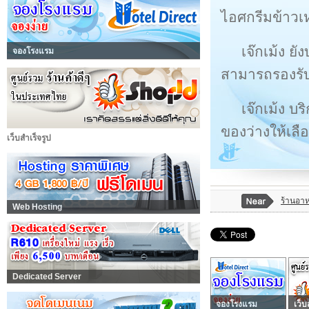
ไอศกรีมข้าวเ
เจ๊กเม้ง ย
จองโรงแรม
สามารถรองรับไ
เจ๊กเม้ง บ
ของว่างให้เล
เว็บสำเร็จรูป
ร้านอาห
Web Hosting
Dedicated Server
จองโรงแรม
เว็บ