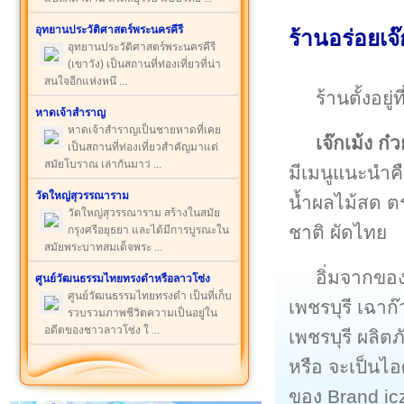
อุทยานประวัติศาสตร์พระนครคีรี
ร้านอร่อยเจ๊
อุทยานประวัติศาสตร์พระนครคีรี
(เขาวัง) เป็นสถานที่ท่องเที่ยวที่น่า
สนใจอีกแห่งหนึ ...
ร้านตั้งอยู
หาดเจ้าสำราญ
หาดเจ้าสำราญเป็นชายหาดที่เคย
เจ๊กเม้ง ก๋
เป็นสถานที่ท่องเที่ยวสำคัญมาแต่
สมัยโบราณ เล่ากันมาว่ ...
มีเมนูแนะนำคือ
วัดใหญ่สุวรรณาราม
น้ำผลไม้สด ตร
วัดใหญ่สุวรรณาราม สร้างในสมัย
ชาติ ผัดไทย
กรุงศรีอยุธยา และได้มีการบูรณะใน
สมัยพระบาทสมเด็จพระ ...
อิ่มจากขอ
ศูนย์วัฒนธรรมไทยทรงดำหรือลาวโซ่ง
ศูนย์วัฒนธรรมไทยทรงดำ เป็นที่เก็บ
เพชรบุรี เฉา
รวบรวมภาพชีวิตความเป็นอยู่ใน
อดีตของชาวลาวโซ่ง ใ ...
เพชรบุรี ผลิต
หรือ จะเป็นไอ
ของ Brand i