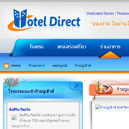
Dedicated Server
|
Thailan
"จองง่าย ไม่ผ่าน
Home
ร้านอาหาร
เพชรบูรณ์
ก้ามปูเฮ้าส์
ก้ามปูเ
โรงแรมแนะนำก้ามปูเฮ้าส์
ค้อคีริน รีสอร์ท
ค้อคีริน รีสอร์ท บนเนินเขา สูงกว่าระดับ
น้ำทะเล 750 เมตร มีจุดชมวิวทะเล
หมอก กว้าง ...