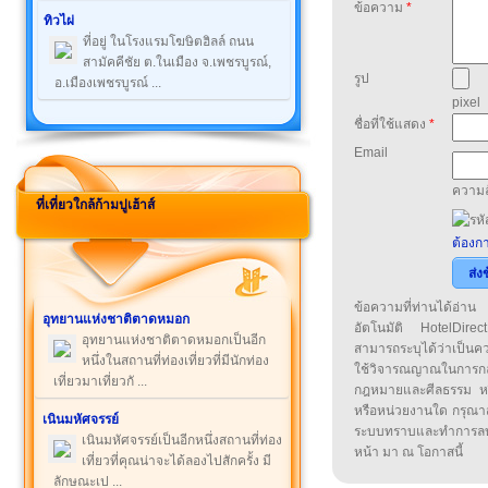
ข้อความ
*
ทิวไผ่
ที่อยู่ ในโรงแรมโฆษิตฮิลล์ ถนน
สามัคคีชัย ต.ในเมือง จ.เพชรบูรณ์,
รูป
อ.เมืองเพชรบูรณ์ ...
pixel
ชื่อที่ใช้แสดง
*
Email
ความล
ที่เที่ยวใกล้ก้ามปูเฮ้าส์
ต้องกา
ส่ง
ข้อความที่ท่านได้อ่
อุทยานแห่งชาติตาดหมอก
อัตโนมัติ HotelDirect
อุทยานแห่งชาติตาดหมอกเป็นอีก
สามารถระบุได้ว่าเป็นความ
หนึ่งในสถานที่ท่องเที่ยวที่มีนักท่อง
ใช้วิจารณญาณในการก
เที่ยวมาเที่ยวกั ...
กฎหมายและศีลธรรม หรือ
หรือหน่วยงานใด กรุณาส่ง
เนินมหัศจรรย์
ระบบทราบและทำการลบ
เนินมหัศจรรย์เป็นอีกหนึ่งสถานที่ท่อง
หน้า มา ณ โอกาสนี้
เที่ยวที่คุณน่าจะได้ลองไปสักครั้ง มี
ลักษณะเป ...