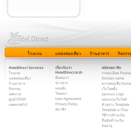
โรงแรม
แหล่งท่องเที่ยว
ร้านอาหาร
กิจกรร
สมาชิก
|
เกี่ยวกับเรา
|
ติดต่อเรา
|
แผนผัง
|
ข่าวสาร
|
User A
HotelDirect Services
เกี่ยวกับเรา
สมัครสมาชิก
HotelDirect.in.th
โรงแรม
รายละเอียด Packa
ติดต่อเรา
แหล่งท่องเที่ยว
Domain name
ข่าวสาร
ร้านอาหาร
ตรวจสอบชื่อ Dom
แผนผัง
กิจกรรม
เว็บโฮสติ้ง
โฆษณา
เทศกาล
ออกแบบ Logo
User Agreement
ศูนย์ OTOP
ออกแบบเว็บไซต์
Privacy Policy
แพคเกจทัวร์
ตัวอย่าง Template
สมาชิก
Template มาใหม่
วิธีการชำระเงิน
ยืนยันชำระเงิน
ต่ออายุ