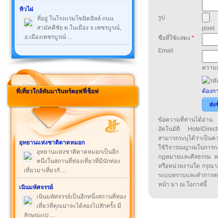
ทิวไผ่
รูป
ที่อยู่ ในโรงแรมโฆษิตฮิลล์ ถนน
สามัคคีชัย ต.ในเมือง จ.เพชรบูรณ์,
pixel
อ.เมืองเพชรบูรณ์ ...
ชื่อที่ใช้แสดง
*
Email
ความล
ต้องกา
ที่เที่ยวใกล้ทัมมารินทร์คอฟฟี่ช็อฟ
ส่ง
ข้อความที่ท่านได้อ่
อัตโนมัติ HotelDirect
สามารถระบุได้ว่าเป็นความ
อุทยานแห่งชาติตาดหมอก
ใช้วิจารณญาณในการก
อุทยานแห่งชาติตาดหมอกเป็นอีก
กฎหมายและศีลธรรม หรือ
หนึ่งในสถานที่ท่องเที่ยวที่มีนักท่อง
หรือหน่วยงานใด กรุณาส่ง
เที่ยวมาเที่ยวกั ...
ระบบทราบและทำการลบ
หน้า มา ณ โอกาสนี้
เนินมหัศจรรย์
เนินมหัศจรรย์เป็นอีกหนึ่งสถานที่ท่อง
เที่ยวที่คุณน่าจะได้ลองไปสักครั้ง มี
ลักษณะเป ...