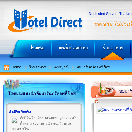
Dedicated Server
|
Thailan
"จองง่าย ไม่ผ่าน
Home
ร้านอาหาร
เพชรบูรณ์
ทัมมารินทร์คอฟฟี่ช็อฟ
ทัมมาร
โรงแรมแนะนำทัมมารินทร์คอฟฟี่ช็อฟ
ค้อคีริน รีสอร์ท
ค้อคีริน รีสอร์ท บนเนินเขา สูงกว่าระดับ
น้ำทะเล 750 เมตร มีจุดชมวิวทะเล
หมอก กว้าง ...