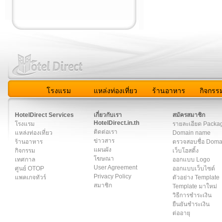
โรงแรม
แหล่งท่องเที่ยว
ร้านอาหาร
กิจกรร
สมาชิก
|
เกี่ยวกับเรา
|
ติดต่อเรา
|
แผนผัง
|
ข่าวสาร
|
User A
HotelDirect Services
เกี่ยวกับเรา
สมัครสมาชิก
HotelDirect.in.th
โรงแรม
รายละเอียด Packa
ติดต่อเรา
แหล่งท่องเที่ยว
Domain name
ข่าวสาร
ร้านอาหาร
ตรวจสอบชื่อ Dom
แผนผัง
กิจกรรม
เว็บโฮสติ้ง
โฆษณา
เทศกาล
ออกแบบ Logo
User Agreement
ศูนย์ OTOP
ออกแบบเว็บไซต์
Privacy Policy
แพคเกจทัวร์
ตัวอย่าง Template
สมาชิก
Template มาใหม่
วิธีการชำระเงิน
ยืนยันชำระเงิน
ต่ออายุ