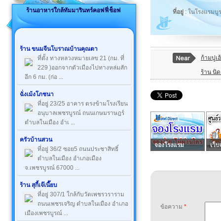
ร้านอาหารใกล้ทัมมารินทร์คอฟฟี่ช็อฟ
ที่อยู่
: ในโรงแรมบูร
ร้าน ขนมจีนโบราณบ้านคุณตา
ก้ามปูเฮ
ที่ตั้ง ทางหลวงหมายเลข 21 (กม. ที่
229 )ออกจากตัวเมืองไปทางหล่มสัก
ร้าน นิ
อีก 6 กม. (ก่อ ...
ฉั่งเม้งโภชนา
ที่อยู่ 23/25 อาคาร ตรงข้ามโรงเรียน
อนุบาลเพชรบูรณ์ ถนนเกษมราษฎร์
ตำบลในเมือง อำเ ...
ครัวบ้านสวน
จองโรงแรม
เว็บ
ที่อยู่ 36/2 ซอย5 ถนนประชาสิทธิ์
ตำบลในเมือง อำเภอเมือง
จ.เพชรบูรณ์ 67000 ...
ร้าน สุกี้เจ๊เนี๊ยบ
ที่อยู่ 307/1 ใกล้กับวัดเพชรวราราม
ถนนเพชรเจริญ ตำบลในเมือง อำเภอ
ข้อความ
*
เมืองเพชรบูรณ์ ...