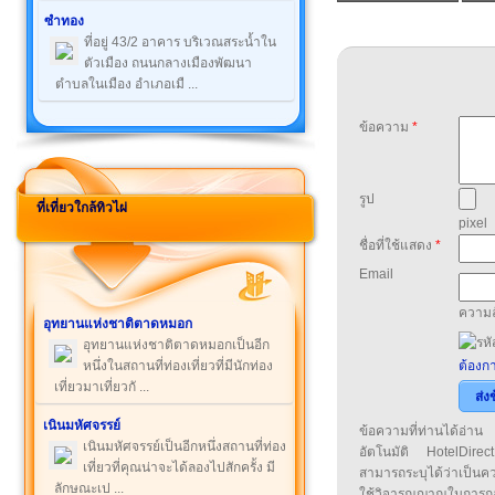
ซำทอง
ที่อยู่ 43/2 อาคาร บริเวณสระน้ำใน
ตัวเมือง ถนนกลางเมืองพัฒนา
ตำบลในเมือง อำเภอเมื ...
ข้อความ
*
รูป
ที่เที่ยวใกล้ทิวไผ่
pixel
ชื่อที่ใช้แสดง
*
Email
ความล
อุทยานแห่งชาติตาดหมอก
อุทยานแห่งชาติตาดหมอกเป็นอีก
หนึ่งในสถานที่ท่องเที่ยวที่มีนักท่อง
ต้องกา
เที่ยวมาเที่ยวกั ...
ส่ง
เนินมหัศจรรย์
ข้อความที่ท่านได้อ่
เนินมหัศจรรย์เป็นอีกหนึ่งสถานที่ท่อง
อัตโนมัติ HotelDirect
เที่ยวที่คุณน่าจะได้ลองไปสักครั้ง มี
สามารถระบุได้ว่าเป็นความ
ลักษณะเป ...
ใช้วิจารณญาณในการก