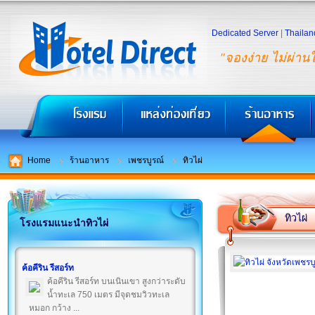
Dedicated Server
|
Thailan
"จองง่าย ไม่ผ่าน
Home
ร้านอาหาร
เพชรบูรณ์
ทิวไผ่
ทิวไผ่
โรงแรมแนะนำทิวไผ่
ค้อคีริน รีสอร์ท
ค้อคีริน รีสอร์ท บนเนินเขา สูงกว่าระดับ
น้ำทะเล 750 เมตร มีจุดชมวิวทะเล
หมอก กว้าง ...