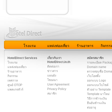
โรงแรม
แหล่งท่องเที่ยว
ร้านอาหาร
กิจกรร
สมาชิก
|
เกี่ยวกับเรา
|
ติดต่อเรา
|
แผนผัง
|
ข่าวสาร
|
User A
HotelDirect Services
เกี่ยวกับเรา
สมัครสมาชิก
HotelDirect.in.th
โรงแรม
รายละเอียด Packa
ติดต่อเรา
แหล่งท่องเที่ยว
Domain name
ข่าวสาร
ร้านอาหาร
ตรวจสอบชื่อ Dom
แผนผัง
กิจกรรม
เว็บโฮสติ้ง
โฆษณา
เทศกาล
ออกแบบ Logo
User Agreement
ศูนย์ OTOP
ออกแบบเว็บไซต์
Privacy Policy
แพคเกจทัวร์
ตัวอย่าง Template
สมาชิก
Template มาใหม่
วิธีการชำระเงิน
ยืนยันชำระเงิน
ต่ออายุ