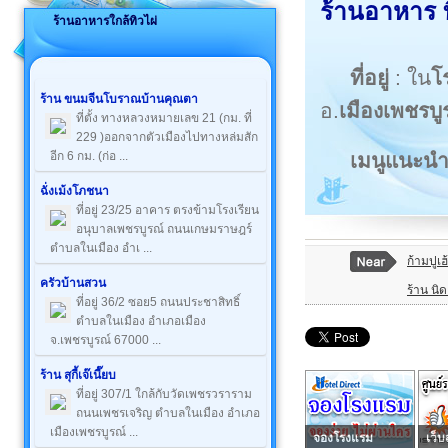
ร้านอาหาร ท
ร้านอาหารใกล้ทิวไผ่
ที่อยู่
: ใน
โ
ร้าน ขนมจีนโบราณบ้านคุณตา
อ.
เมืองเพชรบู
ที่ตั้ง ทางหลวงหมายเลข 21 (กม. ที่
229 )ออกจากตัวเมืองไปทางหล่มสัก
เมนูแนะน
อีก 6 กม. (ก่อ ...
ฉั่งเม้งโภชนา
ที่อยู่ 23/25 อาคาร ตรงข้ามโรงเรียน
อนุบาลเพชรบูรณ์ ถนนเกษมราษฎร์
ตำบลในเมือง อำเ ...
ก้ามปูเฮ
ครัวบ้านสวน
ร้าน นิ
ที่อยู่ 36/2 ซอย5 ถนนประชาสิทธิ์
ตำบลในเมือง อำเภอเมือง
จ.เพชรบูรณ์ 67000 ...
ร้าน สุกี้เจ๊เนี๊ยบ
ที่อยู่ 307/1 ใกล้กับวัดเพชรวราราม
ถนนเพชรเจริญ ตำบลในเมือง อำเภอ
เมืองเพชรบูรณ์ ...
จองโรงแรม
เว็บ