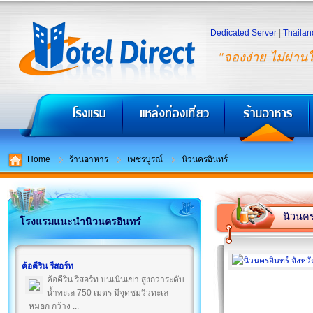
Dedicated Server
|
Thailan
"จองง่าย ไม่ผ่าน
Home
ร้านอาหาร
เพชรบูรณ์
นิวนครอินทร์
นิวนคร
โรงแรมแนะนำนิวนครอินทร์
ค้อคีริน รีสอร์ท
ค้อคีริน รีสอร์ท บนเนินเขา สูงกว่าระดับ
น้ำทะเล 750 เมตร มีจุดชมวิวทะเล
หมอก กว้าง ...