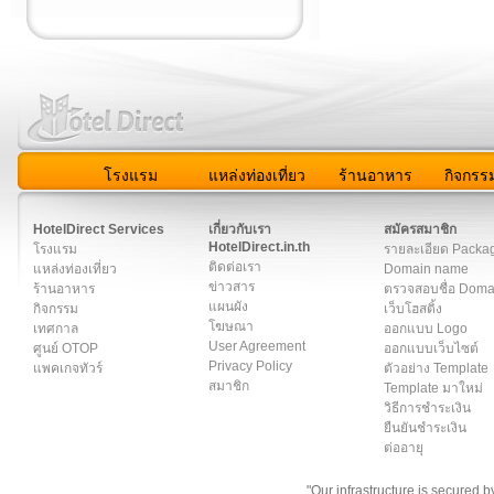
โรงแรม
แหล่งท่องเที่ยว
ร้านอาหาร
กิจกรร
สมาชิก
|
เกี่ยวกับเรา
|
ติดต่อเรา
|
แผนผัง
|
ข่าวสาร
|
User A
HotelDirect Services
เกี่ยวกับเรา
สมัครสมาชิก
HotelDirect.in.th
โรงแรม
รายละเอียด Packa
ติดต่อเรา
แหล่งท่องเที่ยว
Domain name
ข่าวสาร
ร้านอาหาร
ตรวจสอบชื่อ Dom
แผนผัง
กิจกรรม
เว็บโฮสติ้ง
โฆษณา
เทศกาล
ออกแบบ Logo
User Agreement
ศูนย์ OTOP
ออกแบบเว็บไซต์
Privacy Policy
แพคเกจทัวร์
ตัวอย่าง Template
สมาชิก
Template มาใหม่
วิธีการชำระเงิน
ยืนยันชำระเงิน
ต่ออายุ
"Our infrastructure is secured 