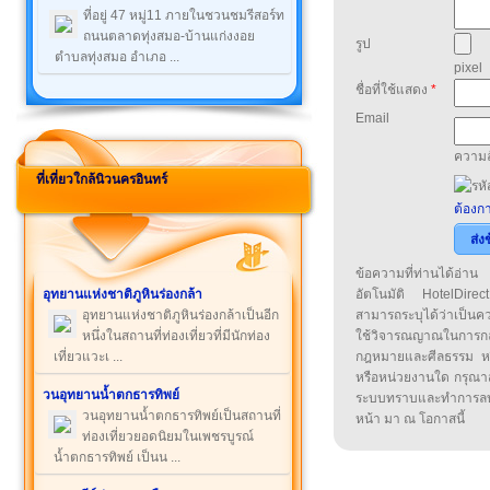
ที่อยู่ 47 หมู่11 ภายในชวนชมรีสอร์ท
ถนนตลาดทุ่งสมอ-บ้านแก่งงอย
รูป
ตำบลทุ่งสมอ อำเภอ ...
pixel
ชื่อที่ใช้แสดง
*
Email
ความล
ที่เที่ยวใกล้นิวนครอินทร์
ต้องกา
ส่ง
ข้อความที่ท่านได้อ่
อุทยานแห่งชาติภูหินร่องกล้า
อัตโนมัติ HotelDirect
อุทยานแห่งชาติภูหินร่องกล้าเป็นอีก
สามารถระบุได้ว่าเป็นความ
หนึ่งในสถานที่ท่องเที่ยวที่มีนักท่อง
ใช้วิจารณญาณในการก
เที่ยวแวะเ ...
กฎหมายและศีลธรรม หรือ
หรือหน่วยงานใด กรุณาส่ง
วนอุทยานน้ำตกธารทิพย์
ระบบทราบและทำการลบ
วนอุทยานน้ำตกธารทิพย์เป็นสถานที่
หน้า มา ณ โอกาสนี้
ท่องเที่ยวยอดนิยมในเพชรบูรณ์
น้ำตกธารทิพย์ เป็นน ...