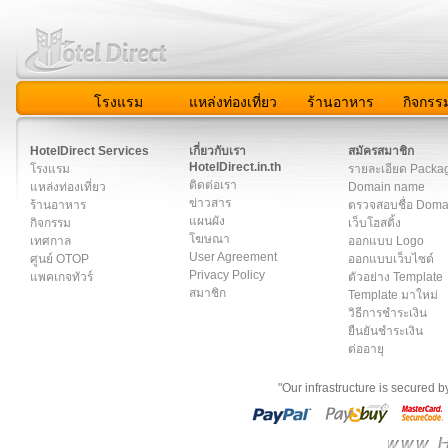
โรงแรม
แหล่งท่องเที่ยว
ร้านอาหาร
กิจกรร
สมาชิก
|
เกี่ยวกับเรา
|
ติดต่อเรา
|
แผนผัง
|
ข่าวสาร
|
User A
HotelDirect Services
เกี่ยวกับเรา
สมัครสมาชิก
HotelDirect.in.th
โรงแรม
รายละเอียด Packa
ติดต่อเรา
แหล่งท่องเที่ยว
Domain name
ข่าวสาร
ร้านอาหาร
ตรวจสอบชื่อ Dom
แผนผัง
กิจกรรม
เว็บโฮสติ้ง
โฆษณา
เทศกาล
ออกแบบ Logo
User Agreement
ศูนย์ OTOP
ออกแบบเว็บไซต์
Privacy Policy
แพคเกจทัวร์
ตัวอย่าง Template
สมาชิก
Template มาใหม่
วิธีการชำระเงิน
ยืนยันชำระเงิน
ต่ออายุ
"Our infrastructure is secured 