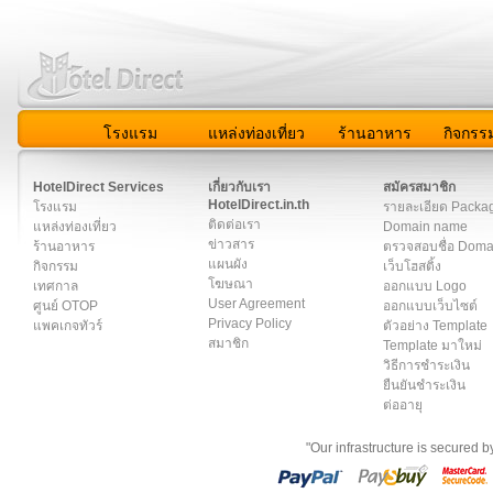
โรงแรม
แหล่งท่องเที่ยว
ร้านอาหาร
กิจกรร
สมาชิก
|
เกี่ยวกับเรา
|
ติดต่อเรา
|
แผนผัง
|
ข่าวสาร
|
User A
HotelDirect Services
เกี่ยวกับเรา
สมัครสมาชิก
HotelDirect.in.th
โรงแรม
รายละเอียด Packa
ติดต่อเรา
แหล่งท่องเที่ยว
Domain name
ข่าวสาร
ร้านอาหาร
ตรวจสอบชื่อ Dom
แผนผัง
กิจกรรม
เว็บโฮสติ้ง
โฆษณา
เทศกาล
ออกแบบ Logo
User Agreement
ศูนย์ OTOP
ออกแบบเว็บไซต์
Privacy Policy
แพคเกจทัวร์
ตัวอย่าง Template
สมาชิก
Template มาใหม่
วิธีการชำระเงิน
ยืนยันชำระเงิน
ต่ออายุ
"Our infrastructure is secured 