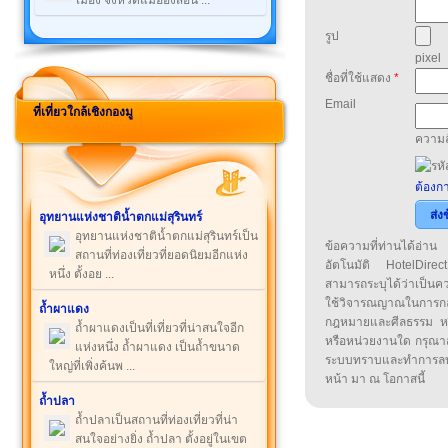
เมือง จังหวัดแม่ฮ่องสอน ...
รูป
pixel
ชื่อที่ใช้แสดง
*
Email
ที่เที่ยวใกล้เชิงกองมู
ความล
ต้องกา
ส่ง
อุทยานแห่งชาติน้ำตกแม่สุรินทร์
อุทยานแห่งชาติน้ำตกแม่สุรินทร์เป็น
ข้อความที่ท่านได้อ่
สถานที่ท่องเที่ยวที่ยอดนิยมอีกแห่ง
อัตโนมัติ HotelDirect
หนึ่ง ตั้งอย ...
สามารถระบุได้ว่าเป็นความ
ใช้วิจารณญาณในการก
ถ้ำผาแดง
กฎหมายและศีลธรรม หรือ
ถ้ำผาแดงเป็นที่เที่ยวที่น่าสนใจอีก
หรือหน่วยงานใด กรุณาส่ง
แห่งหนึ่ง ถ้ำผาแดง เป็นถ้ำขนาด
ระบบทราบและทำการลบ
ใหญ่ที่เพิ่งค้นพ ...
หน้า มา ณ โอกาสนี้
ถ้ำปลา
ถ้ำปลาเป็นสถานที่ท่องเที่ยวที่น่า
สนใจอย่างยิ่ง ถ้ำปลา ตั้งอยู่ในเขต