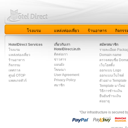
โรงแรม
แหล่งท่องเที่ยว
ร้านอาหาร
กิจกรร
สมาชิก
|
เกี่ยวกับเรา
|
ติดต่อเรา
|
แผนผัง
|
ข่าวสาร
|
User A
HotelDirect Services
เกี่ยวกับเรา
สมัครสมาชิก
HotelDirect.in.th
โรงแรม
รายละเอียด Packa
ติดต่อเรา
แหล่งท่องเที่ยว
Domain name
ข่าวสาร
ร้านอาหาร
ตรวจสอบชื่อ Dom
แผนผัง
กิจกรรม
เว็บโฮสติ้ง
โฆษณา
เทศกาล
ออกแบบ Logo
User Agreement
ศูนย์ OTOP
ออกแบบเว็บไซต์
Privacy Policy
แพคเกจทัวร์
ตัวอย่าง Template
สมาชิก
Template มาใหม่
วิธีการชำระเงิน
ยืนยันชำระเงิน
ต่ออายุ
"Our infrastructure is secured 