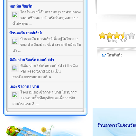
มอนทิส รีสอร์ท
รีสอร์ทแห่งนี้เป็นความหรูหราท่ามกลาง
ชนบทซึ่งเหมาะสำหรับวันหยุดสบาย ๆ
ที่ไม่พลุกพ ...
บ้านตะวัน เกสท์เฮ้าส์
บ้านตะวัน เกสท์เฮ้าส์ ตั้งอยู่ในใจกลาง
Rating : 7/10
ของ ตัวเมืองปาย ซึ่งห่างจากตัวเมืองอัน
น่า ...
โทรศัพท์ :
ดิเอีย ปาย รีสอร์ท แอนด์ สปา
ดิเอีย ปาย รีสอร์ทแอนด์ สปา (TheOia
Pai Resort And Spa) เป็น
สถาปัตยกรรมแบบเมดิเต ...
เดอะ ซิลวาน่า ปาย
โรงแรมเดอะซิลวาน่า ปาย ได้รับการ
ออกแบบทั้งเพื่อธุรกิจและเพื่อการพัก
ผ่อนโรงแรม 3. ...
ร้านอาหารในจังหวัดแ