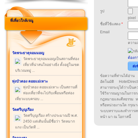
รูป
pixel
ที่เที่ยวใกล้เรณู
ชื่อที่ใช้แสดง
*
Email
ความล
วัดพระธาตุจอมมอญ
ต้องกา
วัดพระธาตุจอมมอญเป็นสถานที่ท่อง
เที่ยวที่น่าสนใจอย่างยิ่ง ตั้งอยู่ในเขต
ส่ง
บริเวณหมู่ ...
ข้อความที่ท่านได้อ่
ทุ่งบัวตอง ดอยแม่เหาะ
อัตโนมัติ HotelDirect
ทุ่งบัวตอง ดอยแม่เหาะ เป็นสถานที่
สามารถระบุได้ว่าเป็นความ
ท่องเที่ยวที่จะไปกับเพื่อนหรือท่อง
ใช้วิจารณญาณในการก
เที่ยวแบบครอบ ...
กฎหมายและศีลธรรม หรือ
หรือหน่วยงานใด กรุณาส่ง
วัดศรีบุญเรือง
ระบบทราบและทำการลบ
วัดศรีบุญเรือง สร้างประมาณปี พ.ศ.
หน้า มา ณ โอกาสนี้
2450 แต่เดิมนั้นมีชื่อว่า วัดหมาก
แกง เป็นวัดที ...