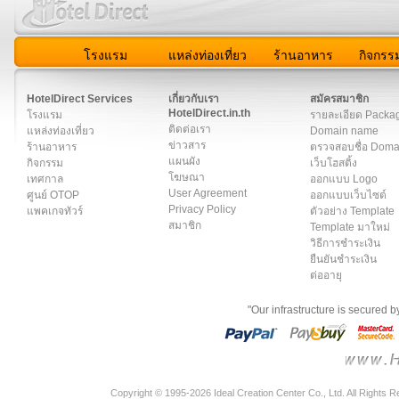
โรงแรม
แหล่งท่องเที่ยว
ร้านอาหาร
กิจกรร
สมาชิก
|
เกี่ยวกับเรา
|
ติดต่อเรา
|
แผนผัง
|
ข่าวสาร
|
User A
HotelDirect Services
เกี่ยวกับเรา
สมัครสมาชิก
HotelDirect.in.th
โรงแรม
รายละเอียด Packa
ติดต่อเรา
แหล่งท่องเที่ยว
Domain name
ข่าวสาร
ร้านอาหาร
ตรวจสอบชื่อ Dom
แผนผัง
กิจกรรม
เว็บโฮสติ้ง
โฆษณา
เทศกาล
ออกแบบ Logo
User Agreement
ศูนย์ OTOP
ออกแบบเว็บไซต์
Privacy Policy
แพคเกจทัวร์
ตัวอย่าง Template
สมาชิก
Template มาใหม่
วิธีการชำระเงิน
ยืนยันชำระเงิน
ต่ออายุ
"Our infrastructure is secured 
Copyright © 1995-2026 Ideal Creation Center Co., Ltd. All Rights 