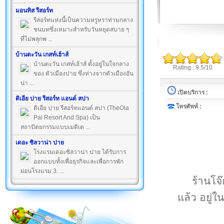
มอนทิส รีสอร์ท
รีสอร์ทแห่งนี้เป็นความหรูหราท่ามกลาง
ชนบทซึ่งเหมาะสำหรับวันหยุดสบาย ๆ
ที่ไม่พลุกพ ...
บ้านตะวัน เกสท์เฮ้าส์
บ้านตะวัน เกสท์เฮ้าส์ ตั้งอยู่ในใจกลาง
Rating : 9.5/10
ของ ตัวเมืองปาย ซึ่งห่างจากตัวเมืองอัน
น่า ...
เปิดบริการ :
ดิเอีย ปาย รีสอร์ท แอนด์ สปา
โทรศัพท์ :
ดิเอีย ปาย รีสอร์ทแอนด์ สปา (TheOia
Pai Resort And Spa) เป็น
สถาปัตยกรรมแบบเมดิเต ...
เดอะ ซิลวาน่า ปาย
โรงแรมเดอะซิลวาน่า ปาย ได้รับการ
ออกแบบทั้งเพื่อธุรกิจและเพื่อการพัก
ผ่อนโรงแรม 3. ...
ร้านโจ
แล้ว อยู่