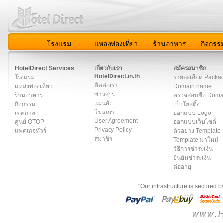
โรงแรม
แหล่งท่องเที่ยว
ร้านอาหาร
กิจกรร
สมาชิก
|
เกี่ยวกับเรา
|
ติดต่อเรา
|
แผนผัง
|
ข่าวสาร
|
User A
HotelDirect Services
เกี่ยวกับเรา
สมัครสมาชิก
HotelDirect.in.th
โรงแรม
รายละเอียด Packa
ติดต่อเรา
แหล่งท่องเที่ยว
Domain name
ข่าวสาร
ร้านอาหาร
ตรวจสอบชื่อ Dom
แผนผัง
กิจกรรม
เว็บโฮสติ้ง
โฆษณา
เทศกาล
ออกแบบ Logo
User Agreement
ศูนย์ OTOP
ออกแบบเว็บไซต์
Privacy Policy
แพคเกจทัวร์
ตัวอย่าง Template
สมาชิก
Template มาใหม่
วิธีการชำระเงิน
ยืนยันชำระเงิน
ต่ออายุ
"Our infrastructure is secured 