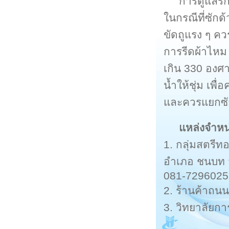
การดูแลรัก
ในกรณีที่ซักด้
ขัดถูแรง ๆ คว
การรีดผ้าไหม
เกิน 330 องศา
น้ำให้ชุ่ม เพ
และควรแยกซัก
แหล่งจำหน
1. กลุ่มสตรีท
อำเภอ ชนบท จั
081-7296025
2. ร้านค้าถ
3. วิทยาลัยก