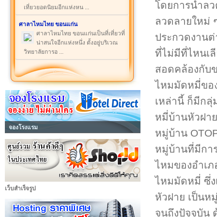
โดยการนำลวด
เที่ยวยอดนิยมอีกแห่งหน ...
ลวดลายใหม่ ๆ
ศาลาไหมไทย ขอนแก่น
ศาลาไหมไทย ขอนแก่นเป็นที่เที่ยวที่
ประกวดงานต่
น่าสนใจอีกแห่งหนึ่ง ตั้งอยู่บริเวณ
ที่ไม่มีที่ไห
วิทยาลัยการอ ...
สอดคล้องกับขน
ไหมมัดหมี่ขอ
เหล่านี้ ก็มีก
หมี่บ้านหัวฝา
จองโรงแรม
หมู่บ้าน OT
หมู่บ้านที่มี
ไหมของอำเภอ
ไหมมัดหมี่ ซึ
เว็บสำเร็จรูป
หัวฝาย เป็นหม
จนถึงปัจจุบัน