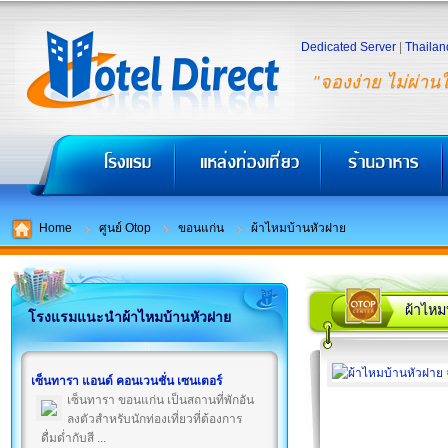
Dedicated Server
|
Thailan
"จองง่าย ไม่ผ่าน
Home
ศูนย์ Otop
ขอนแก่น
ผ้าไหมบ้านหัวฝาย
ผ้าไหม
โรงแรมแนะนำผ้าไหมบ้านหัวฝาย
เซ็นทารา แอนด์ คอนเวนชั่น เซนเตอร์
เซ็นทารา ขอนแก่น เป็นสถานที่พักอัน
ลงตัวสำหรับนักท่องเที่ยวที่ต้องการ
ดื่มด่ำกับสี ...