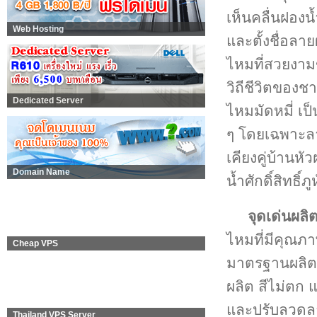
เห็นคลื่นฝอง
Web Hosting
และตั้งชื่อลา
ไหมที่สวยงาม
วิถีชีวิตของชา
Dedicated Server
ไหมมัดหมี่ เป
ๆ โดยเฉพาะลาย
เคียงคู่บ้านห
Domain Name
น้ำศักดิ์สิทธิ
จุดเด่นผลิ
ไหมที่มีคุณภ
Cheap VPS
มาตรฐานผลิตภ
ผลิต สีไม่ตก
และปรับลวดลาย
Thailand VPS Server