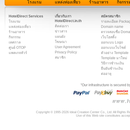
โรงแรม
แหล่งท่องเที่ยว
ร้านอาหาร
กิจกรร
สมาชิก
|
เกี่ยวกับเรา
|
ติดต่อเรา
|
แผนผัง
|
ข่าวสาร
|
User A
HotelDirect Services
เกี่ยวกับเรา
สมัครสมาชิก
HotelDirect.in.th
โรงแรม
รายละเอียด Packa
ติดต่อเรา
แหล่งท่องเที่ยว
Domain name
ข่าวสาร
ร้านอาหาร
ตรวจสอบชื่อ Dom
แผนผัง
กิจกรรม
เว็บโฮสติ้ง
โฆษณา
เทศกาล
ออกแบบ Logo
User Agreement
ศูนย์ OTOP
ออกแบบเว็บไซต์
Privacy Policy
แพคเกจทัวร์
ตัวอย่าง Template
สมาชิก
Template มาใหม่
วิธีการชำระเงิน
ยืนยันชำระเงิน
ต่ออายุ
"Our infrastructure is secured 
Copyright © 1995-2026 Ideal Creation Center Co., Ltd. All Rights 
Use of this Web site constitutes accep