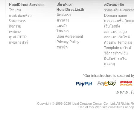
HotelDirect Services
เกี่ยวกับเรา
สมัครสมาชิก
HotelDirect.in.th
โรงแรม
รายละเอียด Packa
ติดต่อเรา
แหล่งท่องเที่ยว
Domain name
ข่าวสาร
ร้านอาหาร
ตรวจสอบชื่อ Dom
แผนผัง
กิจกรรม
เว็บโฮสติ้ง
โฆษณา
เทศกาล
ออกแบบ Logo
User Agreement
ศูนย์ OTOP
ออกแบบเว็บไซต์
Privacy Policy
แพคเกจทัวร์
ตัวอย่าง Template
สมาชิก
Template มาใหม่
วิธีการชำระเงิน
ยืนยันชำระเงิน
ต่ออายุ
"Our infrastructure is secured 
Copyright © 1995-2026 Ideal Creation Center Co., Ltd. All Rights 
Use of this Web site constitutes accep