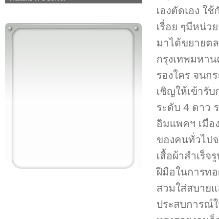
เองตัดเอง ใช้ก
เรื่อย ๆมีหน่ว
มาได้ขยายตล
กรุงเทพมหานคร 
รองใคร จนกระ
เชิญให้เข้ารั
ระดับ 4 ดาว 
อิมแพคฯ เมือง
ของคนทั่วไปจน
เสื้อผ้าสำเร็จ
ฝีมือในการทอ
สวมใส่สบายแ
ประสบการณ์ในก