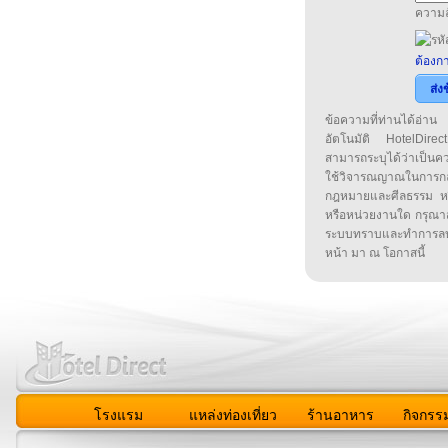
ความล
ต้องกา
ส่ง
ข้อความที่ท่านได้อ่
อัตโนมัติ HotelDirect
สามารถระบุได้ว่าเป็นความ
ใช้วิจารณญาณในการก
กฎหมายและศีลธรรม หรือ
หรือหน่วยงานใด กรุณาส่ง
ระบบทราบและทำการลบ
หน้า มา ณ โอกาสนี้
โรงแรม
แหล่งท่องเที่ยว
ร้านอาหาร
กิจกรร
สมาชิก
|
เกี่ยวกับเรา
|
ติดต่อเรา
|
แผนผัง
|
ข่าวสาร
|
User A