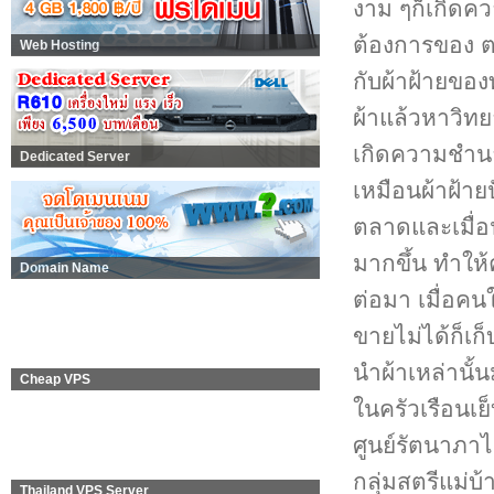
งาม ๆก็เกิดคว
ต้องการของ ต
Web Hosting
กับผ้าฝ้ายของ
ผ้าแล้วหาวิทย
เกิดความชำนา
Dedicated Server
เหมือนผ้าฝ้ายป
ตลาดและเมื่อนำ
มากขึ้น ทำให้
Domain Name
ต่อมา เมื่อคน
ขายไม่ได้ก็เก
นำผ้าเหล่านั้น
Cheap VPS
ในครัวเรือนเย
ศูนย์รัตนาภาได
กลุ่มสตรีแม่บ้
Thailand VPS Server