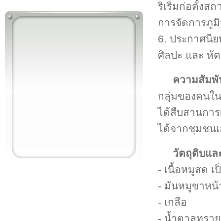
ริเริ่มก่อตั้
การจัดการภู
6. ประกาศนียบั
ศิลปะ และ หั
ความสัมพั
กลุ่มของคนในพ
ได้สืบสานการผล
ได้จากชุมชนเ
วัตถุดิบแ
- เนื้อหมูสด เ
- มันหมูขาหน
- เกลือ
- น้ำตาลทราย