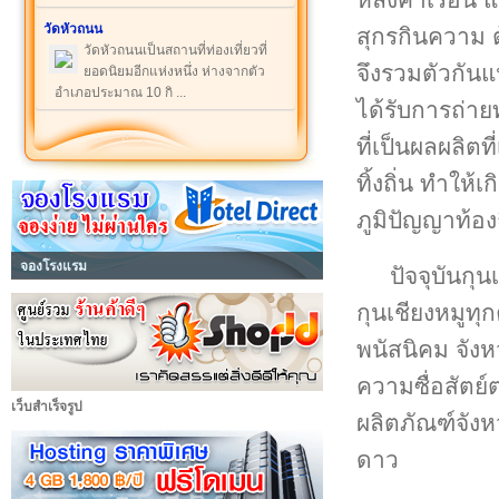
วัดหัวถนน
สุกรกินความ 
วัดหัวถนนเป็นสถานที่ท่องเที่ยวที่
จึงรวมตัวกันแป
ยอดนิยมอีกแห่งหนึ่ง ห่างจากตัว
อำเภอประมาณ 10 กิ ...
ได้รับการถ่าย
ที่เป็นผลผลิต
ทิ้งถิ่น ทำให
ภูมิปัญญาท้องถ
จองโรงแรม
ปัจจุบันกุน
กุนเชียงหมูท
พนัสนิคม จังหว
ความซื่อสัตย์
เว็บสำเร็จรูป
ผลิตภัณฑ์จังหว
ดาว