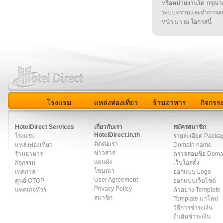
หรือหน่วยงานใด กรุณาส่ง
ระบบทราบและทำการลบ
หน้า มา ณ โอกาสนี้
โรงแรม
แหล่งท่องเที่ยว
ร้านอาหาร
กิจกรร
สมาชิก
|
เกี่ยวกับเรา
|
ติดต่อเรา
|
แผนผัง
|
ข่าวสาร
|
User A
HotelDirect Services
เกี่ยวกับเรา
สมัครสมาชิก
HotelDirect.in.th
โรงแรม
รายละเอียด Packa
ติดต่อเรา
แหล่งท่องเที่ยว
Domain name
ข่าวสาร
ร้านอาหาร
ตรวจสอบชื่อ Dom
แผนผัง
กิจกรรม
เว็บโฮสติ้ง
โฆษณา
เทศกาล
ออกแบบ Logo
User Agreement
ศูนย์ OTOP
ออกแบบเว็บไซต์
Privacy Policy
แพคเกจทัวร์
ตัวอย่าง Template
สมาชิก
Template มาใหม่
วิธีการชำระเงิน
ยืนยันชำระเงิน