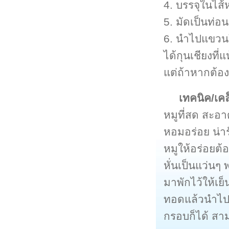
4. บรรจุในไส้
5. มัดเป็นท่อ
6. นำไปแขวนใน
ได้กุนเชียงที
แต่ถ้าหากต้อง
เทคนิค/เค
หมูที่สด สะอ
หอมอร่อย น่า
หมูให้อร่อยต
หั่นเป็นแว่น
มาพักไว้ให้เย็
ทอดแล้วนำไปท
กรอบก็ได้ ส