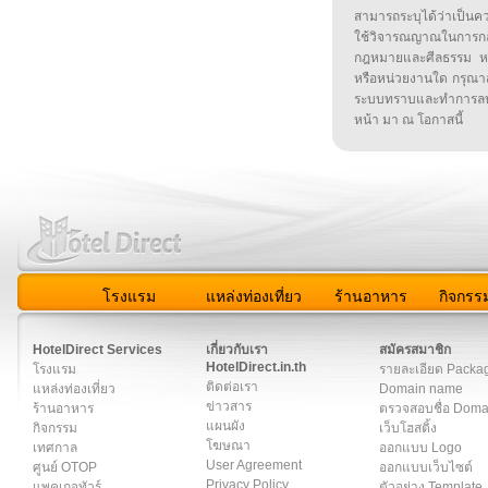
สามารถระบุได้ว่าเป็นความ
ใช้วิจารณญาณในการก
กฎหมายและศีลธรรม หรือ
หรือหน่วยงานใด กรุณาส่ง
ระบบทราบและทำการลบ
หน้า มา ณ โอกาสนี้
โรงแรม
แหล่งท่องเที่ยว
ร้านอาหาร
กิจกรร
สมาชิก
|
เกี่ยวกับเรา
|
ติดต่อเรา
|
แผนผัง
|
ข่าวสาร
|
User A
HotelDirect Services
เกี่ยวกับเรา
สมัครสมาชิก
HotelDirect.in.th
โรงแรม
รายละเอียด Packa
ติดต่อเรา
แหล่งท่องเที่ยว
Domain name
ข่าวสาร
ร้านอาหาร
ตรวจสอบชื่อ Dom
แผนผัง
กิจกรรม
เว็บโฮสติ้ง
โฆษณา
เทศกาล
ออกแบบ Logo
User Agreement
ศูนย์ OTOP
ออกแบบเว็บไซต์
Privacy Policy
แพคเกจทัวร์
ตัวอย่าง Template