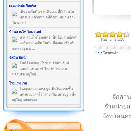
เดอะปาล์ม รีสอร์ท
เป็นจุดเริ่มต้นการเดินทางที่ดีเยี่ยมใน
นครปฐม ด้วยทำเลที่ตั้งอันเหมาะเจาะ
ใน นครป ...
บ้านสวนไท โฮมสเตย์
บ้านสวนไทโฮมสเตย์ เป็นโฮมสเตย์กึ่งรี
Rating : 8.5/10
สอร์ตขนาดเล็ก ในตัวเมืองนครชัยศรี
จ.นครปฐม ม ...
โทรศัพท์ :
จัสมิน อินน์
ยินดีต้อนรับสู่..โรงแรมจัสมิน อินน์
แอนด์ แฟนตาซี รีสอร์ท โรงแรม
นครปฐม อยู่ใกล้ ...
โรงแรม เวล
โรงแรมเวล นครปฐมเป็นโรงแรมชั้น
หนึ่งแห่งแรกใจกลางเมืองนครปฐม ตั้ง
จักสาน
อยู่ในศูนย์กลางย ...
จำหน่ายผล
จังหวัดนค