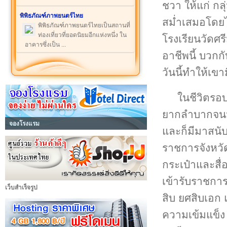
ชวา ให้แก่ กล
พิพิธภัณฑ์ภาพยนตร์ไทย
สม่ำเสมอโดยไม
พิพิธภัณฑ์ภาพยนตร์ไทยเป็นสถานที่
ท่องเที่ยวที่ยอดนิยมอีกแห่งหนึ่ง ใน
โรงเรียนวัดศ
อาคารซึ่งเป็น ...
อาชีพนี้ บวก
วันนี้ทำให้เขา
ในชีวิตรอบ
ยากลำบากจนมา
จองโรงแรม
และก็มีมาสนับ
ราชการจังหวั
กระเป๋าและสื่
เข้ารับราชกา
เว็บสำเร็จรูป
สิบ ยศสิบเอก 
ความเข้มแข็ง