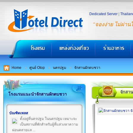
Dedicated Server
|
Thailan
"จองง่าย ไม่ผ่าน
Home
ศูนย์ Otop
นครปฐม
จักสานผักตบชวา
จักสา
โรงแรมแนะนำจักสานผักตบชวา
บัณฑิตเพลส
ตั้งอยู่ที่นครปฐม ในนครปฐม เหมาะจะ
เป็นสถานที่พักสำหรับผู้ที่แสวงหาความ
ผ่อนคลายแล ...