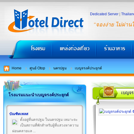
Dedicated Server
|
Thailan
"จองง่าย ไม่ผ่าน
Home
ศูนย์ Otop
นครปฐม
เบญจรงค์ประยุกต์
เบญจรง
โรงแรมแนะนำเบญจรงค์ประยุกต์
บัณฑิตเพลส
ตั้งอยู่ที่นครปฐม ในนครปฐม เหมาะจะ
เป็นสถานที่พักสำหรับผู้ที่แสวงหาความ
ผ่อนคลายแล ...