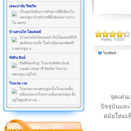
เดอะปาล์ม รีสอร์ท
เป็นจุดเริ่มต้นการเดินทางที่ดีเยี่ยมใน
นครปฐม ด้วยทำเลที่ตั้งอันเหมาะเจาะ
ใน นครป ...
บ้านสวนไท โฮมสเตย์
บ้านสวนไทโฮมสเตย์ เป็นโฮมสเตย์กึ่งรี
Rating : 8.5/10
สอร์ตขนาดเล็ก ในตัวเมืองนครชัยศรี
จ.นครปฐม ม ...
โทรศัพท์ :
จัสมิน อินน์
ยินดีต้อนรับสู่..โรงแรมจัสมิน อินน์
แอนด์ แฟนตาซี รีสอร์ท โรงแรม
นครปฐม อยู่ใกล้ ...
โรงแรม เวล
โรงแรมเวล นครปฐมเป็นโรงแรมชั้น
หนึ่งแห่งแรกใจกลางเมืองนครปฐม ตั้ง
จุดเด่น
อยู่ในศูนย์กลางย ...
ปัจจุบันแ
สมัยใหม่เพ