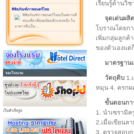
เรียนรู้ด้าน
พิพิธภัณฑ์ภาพยนตร์ไทย
พิพิธภัณฑ์ภาพยนตร์ไทยเป็นสถานที่
จุดเด่นผลิ
ท่องเที่ยวที่ยอดนิยมอีกแห่งหนึ่ง ใน
อาคารซึ่งเป็น ...
โบราณโดยการน
เพิ่มกลุ่มลูกค
ของตัวเองแต่ก็ย
มาตรฐานแล
จองโรงแรม
วัตถุดิบ
1.เ
หมุน 4. ครกผ
ขั้นตอนกา
เว็บสำเร็จรูป
1. นำเซรามิค
2.เมื่อเขียนล
3. ตรวจสอบกา