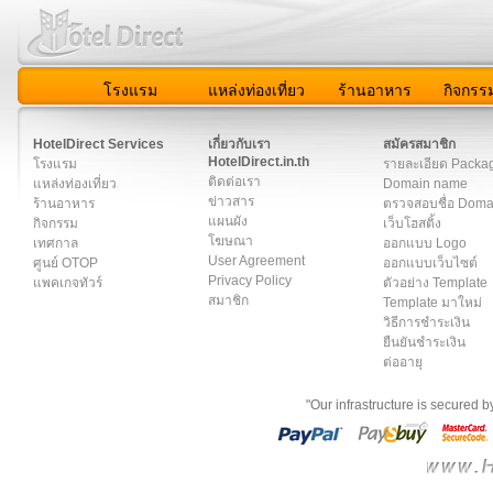
โรงแรม
แหล่งท่องเที่ยว
ร้านอาหาร
กิจกรร
สมาชิก
|
เกี่ยวกับเรา
|
ติดต่อเรา
|
แผนผัง
|
ข่าวสาร
|
User A
HotelDirect Services
เกี่ยวกับเรา
สมัครสมาชิก
HotelDirect.in.th
โรงแรม
รายละเอียด Packa
ติดต่อเรา
แหล่งท่องเที่ยว
Domain name
ข่าวสาร
ร้านอาหาร
ตรวจสอบชื่อ Dom
แผนผัง
กิจกรรม
เว็บโฮสติ้ง
โฆษณา
เทศกาล
ออกแบบ Logo
User Agreement
ศูนย์ OTOP
ออกแบบเว็บไซต์
Privacy Policy
แพคเกจทัวร์
ตัวอย่าง Template
สมาชิก
Template มาใหม่
วิธีการชำระเงิน
ยืนยันชำระเงิน
ต่ออายุ
"Our infrastructure is secured 