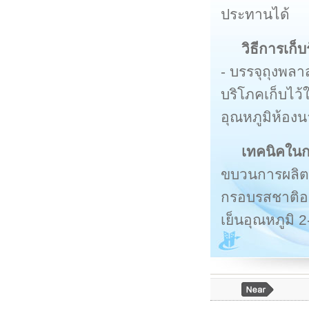
ประทานได้
วิธีการเก็
- บรรจุถุงพ
บริโภคเก็บไว้ใ
อุณหภูมิห้องน
เทคนิคใน
ขบวนการผลิตจ
กรอบรสชาติอร
เย็นอุณหภูมิ 