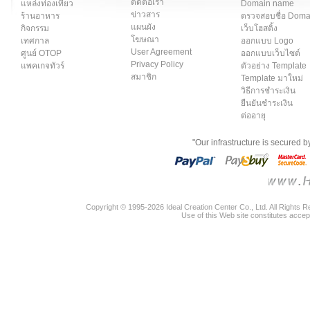
ติดต่อเรา
แหล่งท่องเที่ยว
Domain name
ข่าวสาร
ร้านอาหาร
ตรวจสอบชื่อ Dom
แผนผัง
กิจกรรม
เว็บโฮสติ้ง
โฆษณา
เทศกาล
ออกแบบ Logo
User Agreement
ศูนย์ OTOP
ออกแบบเว็บไซต์
Privacy Policy
แพคเกจทัวร์
ตัวอย่าง Template
สมาชิก
Template มาใหม่
วิธีการชำระเงิน
ยืนยันชำระเงิน
ต่ออายุ
"Our infrastructure is secured 
Copyright © 1995-2026 Ideal Creation Center Co., Ltd. All Rights 
Use of this Web site constitutes accep