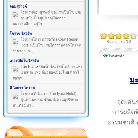
จอมสุรางค์
โรงแรมจอมสุรางค์ ของเราเป็นโรงแรม
ชั้นหนึ่ง ตั้งอยู่บริเวณใจกลาง
นครราชสีมา อยู่ใก ...
โคราช รีสอร์ท
โรงแรมโคราช รีสอร์ท (Korat Resort
Rating : 8.5/10
Hotel) เป็นโรงแรมใกล้สวนสัตว์โคราช
ราคาถูก เก ...
โทรศัพท์ :
เดอะเปียโน รีสอร์ท
The Piano รีสอร์ท รีสอร์ทสไตล์เก๋ๆ แห่ง
แรกและแห่งเดียวของเมืองไทย ที่ตัวรี
มะ
สอร์ทเ ...
ดิ ไอยรา โคราช
โรงแรม ดิ ไอยรา (The Iyara Hotel)
ศูนย์รวมความพร้อมทั้งด้านธุรกิจและ
จุดเด่น
บันเทิง มีบร ...
การผลิตท
ธรรมชาติ 