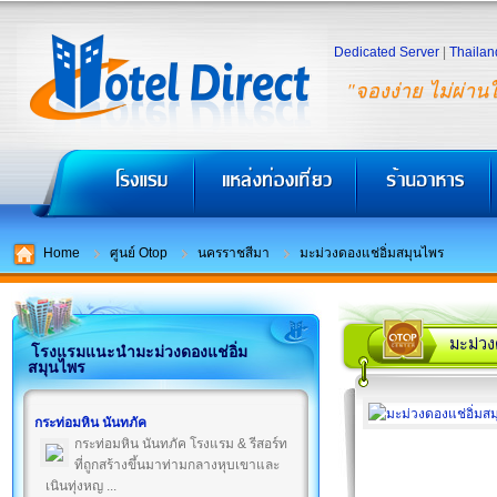
Dedicated Server
|
Thailan
"จองง่าย ไม่ผ่าน
Home
ศูนย์ Otop
นครราชสีมา
มะม่วงดองแช่อิ่มสมุนไพร
มะม่วง
โรงแรมแนะนำมะม่วงดองแช่อิ่ม
สมุนไพร
กระท่อมหิน นันทภัค
กระท่อมหิน นันทภัค โรงแรม & รีสอร์ท
ที่ถูกสร้างขึ้นมาท่ามกลางหุบเขาและ
เนินทุ่งหญ ...