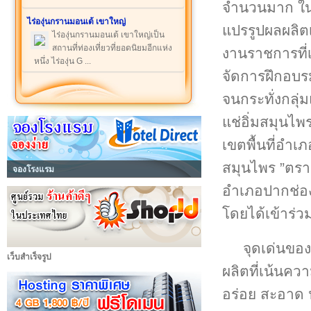
จำนวนมาก ในบ
ไร่องุ่นกรานมอนเต้ เขาใหญ่
แปรรูปผลผลิต
ไร่องุ่นกรานมอนเต้ เขาใหญ่เป็น
สถานที่ท่องเที่ยวที่ยอดนิยมอีกแห่ง
งานราชการที่เ
หนึ่ง ไร่องุ่น G ...
จัดการฝึกอบร
จนกระทั่งกลุ
แช่อิ่มสมุนไพร 
เขตพื้นที่อำเ
สมุนไพร ”ตราผู
จองโรงแรม
อำเภอปากช่อ
โดยได้เข้าร่
จุดเด่นของ
เว็บสำเร็จรูป
ผลิตที่เน้นคว
อร่อย สะอาด 