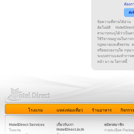
ต้องกา
ส่ง
ข้อความที่ท่านได้อ่
อัตโนมัติ HotelDirect
สามารถระบุได้ว่าเป็นความ
ใช้วิจารณญาณในการก
กฎหมายและศีลธรรม หรือ
หรือหน่วยงานใด กรุณาส่ง
ระบบทราบและทำการลบ
หน้า มา ณ โอกาสนี้
โรงแรม
แหล่งท่องเที่ยว
ร้านอาหาร
กิจกรร
สมาชิก
|
เกี่ยวกับเรา
|
ติดต่อเรา
|
แผนผัง
|
ข่าวสาร
|
User A
HotelDirect Services
เกี่ยวกับเรา
สมัครสมาชิก
HotelDirect.in.th
โรงแรม
รายละเอียด Packa