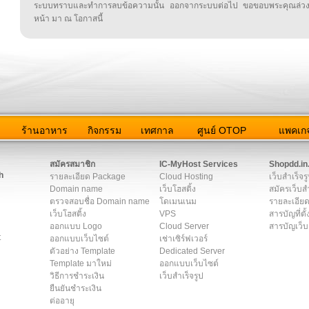
ระบบทราบและทำการลบข้อความนั้น ออกจากระบบต่อไป ขอขอบพระคุณล่ว
หน้า มา ณ โอกาสนี้
ว
ร้านอาหาร
กิจกรรม
เทศกาล
ศูนย์ OTOP
แพคเกจ
ต่อเรา
|
แผนผัง
|
ข่าวสาร
|
User Agreement
|
Privacy Policy
|
โฆษณา
สมัครสมาชิก
IC-MyHost Services
Shopdd.in
h
รายละเอียด Package
Cloud Hosting
เว็บสำเร็จร
Domain name
เว็บโฮสติ้ง
สมัครเว็บสำ
ตรวจสอบชื่อ Domain name
โดเมนเนม
รายละเอียด
เว็บโฮสติ้ง
VPS
สารบัญที่ตั้
ออกแบบ Logo
Cloud Server
สารบัญเว็บ
t
ออกแบบเว็บไซต์
เช่าเซิร์ฟเวอร์
ตัวอย่าง Template
Dedicated Server
Template มาใหม่
ออกแบบเว็บไซต์
วิธีการชำระเงิน
เว็บสำเร็จรูป
ยืนยันชำระเงิน
ต่ออายุ