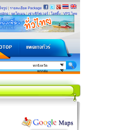
็จรูป
|
รายละเอียด Package
sting
|
จดโดเมน
|
เช่าเซิร์ฟเวอร์
|
โฮสติ้ง
|
VPS ไทย