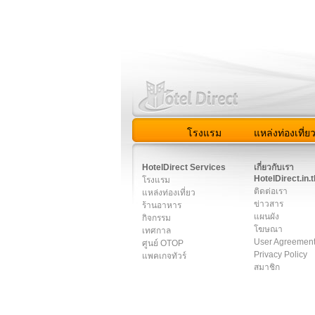
โรงแรม
แหล่งท่องเที่ย
สมาชิก
|
เกี่ยวกับเรา
|
ติด
HotelDirect Services
เกี่ยวกับเรา
HotelDirect.in.t
โรงแรม
ติดต่อเรา
แหล่งท่องเที่ยว
ข่าวสาร
ร้านอาหาร
แผนผัง
กิจกรรม
โฆษณา
เทศกาล
User Agreemen
ศูนย์ OTOP
Privacy Policy
แพคเกจทัวร์
สมาชิก