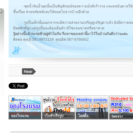
- ชุดน้ำล้นน้ำผุดนั้นเป็นสัญลักษณ์ของความมั่งคั่งร่ำรวย และดลบันดาลให
ขึ้นเรื่อย ช่วยขจัดพลังลบให้หมดไปจากบ้านอีกด้วย
- รูปปั้นเด็กนั้นนอกจากจะมีความสวยงามเจริญหูเจริญตาแล้ว ยังมีความ
มียศศักดิ์สูง แต่รูปปั้นจะต้องเต็มตัว มิใช่แขนขาดหรือขาขาด
รู้อย่างนี้แล้วจะรอช้าอยู่ทำไมกัน รีบหาของเหล่านี้มาไว้ในบ้านกันดีกว่านะคะ
ติดต่อ คุณจุ๊ 081-9972129 คุณอีฟ 087-8766602
จองโรงแรม
เว็บสำเร็จรูป
โฮสติ้ง
Server