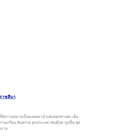
รราชสีมา
 ที่มีความหมายเป็นมงคลมานำเสนอทุกท่านค่ะ เต็ม
่านเกวียน หินทราย ทุกประเภท เช่นตุ๊กตารูปปั้น ชุด
วยงาม