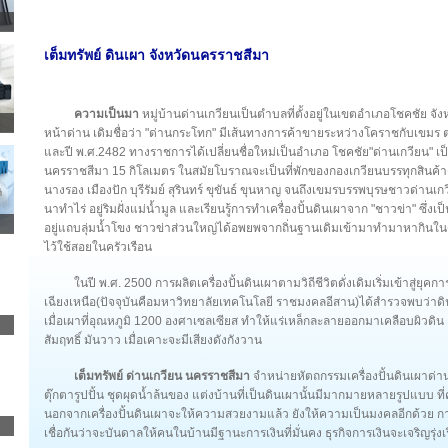
เต็มทรัพย์ ดินเผา จังหวัดนครราชสีมา
ความเป็นมา
หมู่บ้านด่านเกวียนเป็นตำบลที่ตั้งอยู่ในเขตอำเภอโชคชัย 
หน้าด่าน เดิมชื่อว่า "ด่านกระโทก" มีเส้นทางการค้าขายระหว่างโคราชกับเขมร 
และปี พ.ศ.2482 ทางราชการได้เปลี่ยนชื่อใหม่เป็นอำเภอ โชคชัย"ด่านเกวียน" เป็
นครราชสีมา 15 กิโลเมตร ในสมัยโบราณจะเป็นที่พักของกองเกวียนบรรทุกสินค้าต
นางรอง เมืองปัก บุรีรัมย์ สุรินทร์ ขุขันธ์ ขุนหาญ จนถึงเขมรบรรพบุรษชาวด่านเ
นาทำไร่ อยู่ริมฝั่งแม่น้ำมูล และเรียนรู้การทำเครื่องปั้นดินเผาจาก "ชาวข่า" ซึ่
อยู่แถบลุ่มน้ำโขง ชาวข่าส่วนใหญ่ได้อพยพจากถิ่นฐานเดิมเข้ามาทำมาหากินใ
ไว้ใช้สอยในครัวเรือน
ในปี พ.ศ. 2500 การผลิตเครื่องปั้นดินเผาตามวิถีชีวิตดั่งเดิมเริ่มเข้าสู่ย
เฉียงเหนือ(ปัจจุบันคือมหาวิทยาลัยเทคโนโลยี ราชมงคลอีสาน)ได้สำรวจพบว่าดินด
เมื่อเผาที่อุณหภูมิ 1200 องศาเซลเซียส ทำให้แร่เหล็กละลายออกมาเคลือบผิวดิน ล
สัมฤทธิ์ มันวาว เมื่อเคาะจะมีเสียงดังกังวาน
เต็มทรัพย์ ด่านเกวียน นครราชสีมา
จำหน่ายหัตถกรรมเครื่องปั้นดินเผาด่
ตุ๊กตารูปปั้น ชุดผุดน้ำล้นของ แต่งบ้านที่เป็นดินเผานั้นมีมากมายหลายรูปแบ
นอกจากเครื่องปั้นดินเผาจะให้ความสวยงามแล้ว ยังให้ความเป็นมงคลอีกด้วย การแ
เชื่อกันว่าจะบันดาลให้คนในบ้านมีฐานะการเงินที่มั่นคง ธุรกิจการเงินจะเจริญรุ่งเร