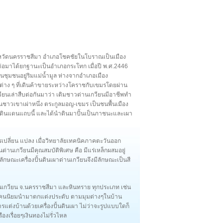
จังหวัดนครราชสีมา อำเภอโชคชัยในโบราณเป็นเมือง
ต่อมาได้ยกฐานะเป็นอำเภอกระโทก เมื่อปี พ.ศ.2446
นชุมชนอยู่ริมแม่น้ำมูล ห่างจากอำเภอเมือง
่าง ๆ ที่เดินค้าขายระหว่างโคราชกับเขมรโดยผ่าน
กวียนเล่าสืบต่อกันมาว่า เดิมชาวด่านเกวียนมีอาชีพทำ
งเป็นชาวเขาเผ่าหนึ่ง ตระกูลมอญ-เขมร เป็นชนพื้นเมือง
นดินแดนแถบนี้ และได้นำดินมาปั้นเป็นภาชนะและเผา
ุคการเปลี่ยน แปลง เมื่อวิทยาลัยเทคนิคภาคตะวันออก
่านเกวียนมีคุณสมบัติพิเศษ คือ มีแร่เหล็กผสมอยู่
ักษณะเครื่องปั้นดินเผาด่านเกวียนจึงมีลักษณะเป็นสี
านเกวียน จ.นครราชสีมา และหินทราย ทุกประเภท เช่น
บ ที่คนนิยมนำมาตกแต่งประดับ ตามมุมต่างๆในบ้าน
ต่งบ้านด้วยเครื่องปั้นดินเผา ไม่ว่าจะรูปแบบใดก็
ืองเรื่อยๆเงินทองไม่รั่วไหล