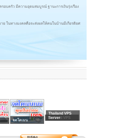
้ครอบครัว มีความอุดมสมบูรณ์ ฐานะการเงินรุ่งเรือง
หมาย ในทางมงคลคือจะส่งผลให้คนในบ้านมีเกียรติยศ
Thailand VPS
Thailand VPS
Server
จดโดเมน