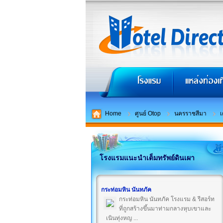
Home
ศูนย์ Otop
นครราชสีมา
เ
โรงแรมแนะนำเต็มทรัพย์ดินเผา
กระท่อมหิน นันทภัค
กระท่อมหิน นันทภัค โรงแรม & รีสอร์ท
ที่ถูกสร้างขึ้นมาท่ามกลางหุบเขาและ
เนินทุ่งหญ ...