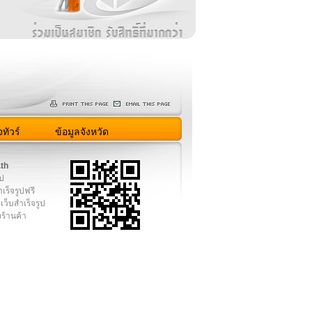
ง
ทัวร์
ข้อมูลจังหวัด
.th
ูป
เร็จรูปฟรี
เว็บสำเร็จรูป
งร้านค้า