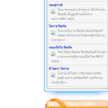
จอมสุรางค์
โรงแรมจอมสุรางค์ ของเราเป็นโรงแรม
ชั้นหนึ่ง ตั้งอยู่บริเวณใจกลาง
นครราชสีมา อยู่ใก ...
โคราช รีสอร์ท
โรงแรมโคราช รีสอร์ท (Korat Resort
Hotel) เป็นโรงแรมใกล้สวนสัตว์โคราช
ราคาถูก เก ...
เดอะเปียโน รีสอร์ท
The Piano รีสอร์ท รีสอร์ทสไตล์เก๋ๆ แห่ง
แรกและแห่งเดียวของเมืองไทย ที่ตัวรี
สอร์ทเ ...
ดิ ไอยรา โคราช
โรงแรม ดิ ไอยรา (The Iyara Hotel)
ศูนย์รวมความพร้อมทั้งด้านธุรกิจและ
บันเทิง มีบร ...