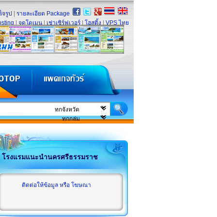
็จรูป
|
รายละเอียด Package
sting
|
จดโดเมน
|
เช่าเซิร์ฟเวอร์
|
โฮสติ้ง
|
VPS ไทย
โรงแรมแนะนำนครศรีธรรมราช
ติดต่อให้ข้อมูล หรือ โฆษณา