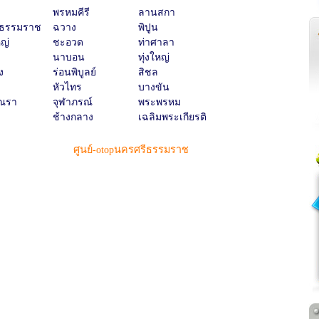
พรหมคีรี
ลานสกา
ีธรรมราช
ฉวาง
พิปูน
ญ่
ชะอวด
ท่าศาลา
นาบอน
ทุ่งใหญ่
ง
ร่อนพิบูลย์
สิชล
หัวไทร
บางขัน
รณรา
จุฬาภรณ์
พระพรหม
ช้างกลาง
เฉลิมพระเกียรติ
ศูนย์-otopนครศรีธรรมราช