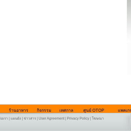
ร้านอาหาร
กิจกรรม
เทศกาล
ศูนย์ OTOP
แพคเกจ
ต่อเรา
|
แผนผัง
|
ข่าวสาร
|
User Agreement
|
Privacy Policy
|
โฆษณา