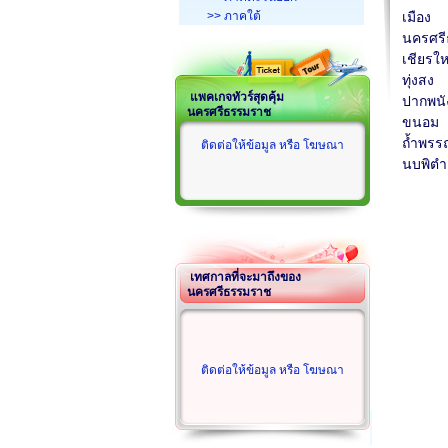
>> ภาคใต้
เมือง
นครศร
เชียรให
ทุ่งสง
แพคเกจทัวร์สุดคุ้ม
ปากพนั
นครศรีธรรมราช
ขนอม
ถ้ำพร
ติดต่อให้ข้อมูล หรือ โฆษณา
นบพิตำ
เทศกาลที่จะมาถึงของ
นครศรีธรรมราช
ติดต่อให้ข้อมูล หรือ โฆษณา