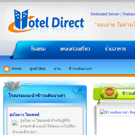
Dedicated Server
|
Thailan
"จองง่าย ไม่ผ่าน
Home
ศูนย์ Otop
น่าน
ข้าวแต๋นนาเลา
ข้าวแ
โรงแรมแนะนำข้าวแต๋นนาเลา
อุ่นไอมาง โฮมสเตย์
อุ่นไอมาง โฮมสเตย์ สำหรับผู้ที่รัก
ธรรมชาติ แนะนำให้ลองแวะไปเที่ยว
อำเภอเล็กๆ อย่า ...