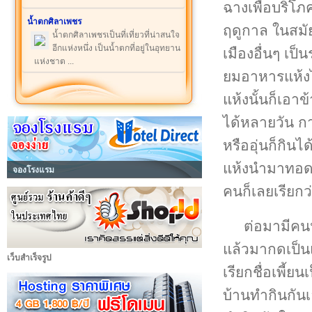
ฉางเพื่อบริโภ
น้ำตกศิลาเพชร
ฤดูกาล ในสมัย
น้ำตกศิลาเพชรเป็นที่เที่ยวที่น่าสนใจ
อีกแห่งหนึ่ง เป็นน้ำตกที่อยู่ในอุทยาน
เมืองอื่นๆ เป
แห่งชาต ...
ยมอาหารแห้งไ
แห้งนั้นก็เอาข
ได้หลายวัน ก
หรืออุ่นก็กิน
แห้งนำมาทอดด
จองโรงแรม
คนก็เลยเรียกว
ต่อมามีคน
แล้วมากดเป็น
เว็บสำเร็จรูป
เรียกชื่อเพี้
บ้านทำกินกัน