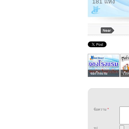
181 แห่ง
จองโรงแรม
เว็บ
ข้อความ
*
รูป