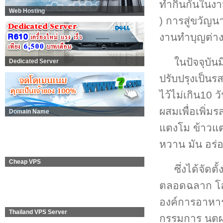
ทำกินกันในงา
Web Hosting
) การสู่ขวัญน
งานทำบุญต่าง
ในปัจจุบั
Dedicated Server
ปรับปรุงเป็นร
ไว้ไม่เกิน10 
ผสมเพื่อเพิ่ม
Domain Name
แตงโม ข้าวแต
หวาน มัน อร่
Cheap VPS
ซึ่งได้จัด
ตลอดฉลาก โล้
องค์การอาหา
Thailand VPS Server
กรรมการ นตผ.ใ