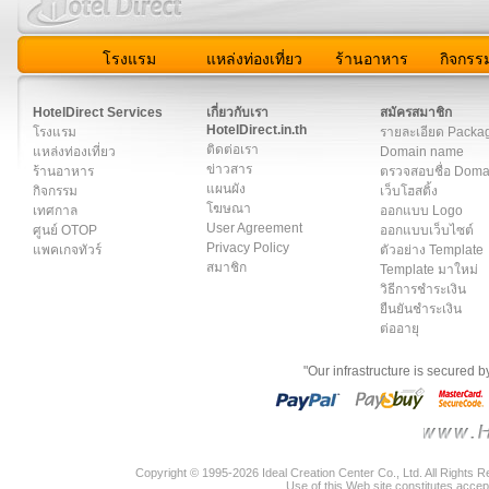
โรงแรม
แหล่งท่องเที่ยว
ร้านอาหาร
กิจกรร
สมาชิก
|
เกี่ยวกับเรา
|
ติดต่อเรา
|
แผนผัง
|
ข่าวสาร
|
User A
HotelDirect Services
เกี่ยวกับเรา
สมัครสมาชิก
HotelDirect.in.th
โรงแรม
รายละเอียด Packa
ติดต่อเรา
แหล่งท่องเที่ยว
Domain name
ข่าวสาร
ร้านอาหาร
ตรวจสอบชื่อ Dom
แผนผัง
กิจกรรม
เว็บโฮสติ้ง
โฆษณา
เทศกาล
ออกแบบ Logo
User Agreement
ศูนย์ OTOP
ออกแบบเว็บไซต์
Privacy Policy
แพคเกจทัวร์
ตัวอย่าง Template
สมาชิก
Template มาใหม่
วิธีการชำระเงิน
ยืนยันชำระเงิน
ต่ออายุ
"Our infrastructure is secured 
Copyright © 1995-2026 Ideal Creation Center Co., Ltd. All Rights 
Use of this Web site constitutes accep