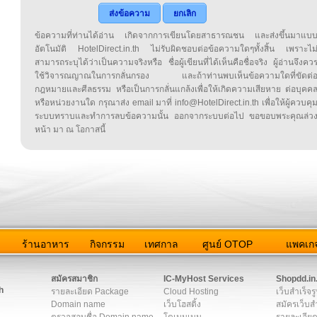
ส่งข้อความ
ยกเลิก
ข้อความที่ท่านได้อ่าน เกิดจากการเขียนโดยสาธารณชน และส่งขึ้นมาแบ
อัตโนมัติ HotelDirect.in.th ไม่รับผิดชอบต่อข้อความใดๆทั้งสิ้น เพราะไม
สามารถระบุได้ว่าเป็นความจริงหรือ ชื่อผู้เขียนที่ได้เห็นคือชื่อจริง ผู้อ่านจึงคว
ใช้วิจารณญาณในการกลั่นกรอง และถ้าท่านพบเห็นข้อความใดที่ขัดต่
กฎหมายและศีลธรรม หรือเป็นการกลั่นแกล้งเพื่อให้เกิดความเสียหาย ต่อบุคค
หรือหน่วยงานใด กรุณาส่ง email มาที่ info@HotelDirect.in.th เพื่อให้ผู้ควบคุ
ระบบทราบและทำการลบข้อความนั้น ออกจากระบบต่อไป ขอขอบพระคุณล่ว
หน้า มา ณ โอกาสนี้
ว
ร้านอาหาร
กิจกรรม
เทศกาล
ศูนย์ OTOP
แพคเกจ
ต่อเรา
|
แผนผัง
|
ข่าวสาร
|
User Agreement
|
Privacy Policy
|
โฆษณา
สมัครสมาชิก
IC-MyHost Services
Shopdd.in
h
รายละเอียด Package
Cloud Hosting
เว็บสำเร็จร
Domain name
เว็บโฮสติ้ง
สมัครเว็บสำ