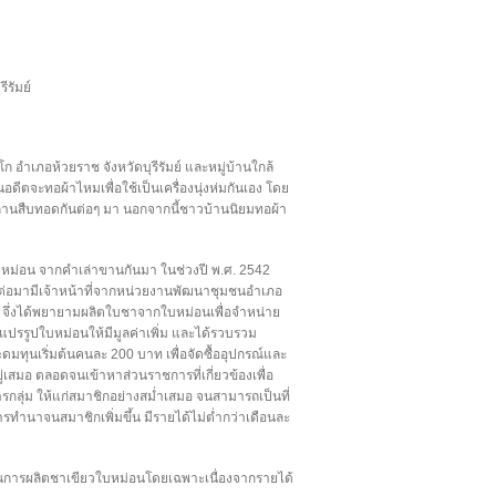
ีรัมย์
ก อำเภอห้วยราช จังหวัดบุรีรัมย์ และหมู่บ้านใกล้
ในอดีตจะทอผ้าไหมเพื่อใช้เป็นเครื่องนุ่งห่มกันเอง โดย
หลานสืบทอดกันต่อๆ มา นอกจากนี้ชาวบ้านนิยมทอผ้า
บ หม่อน จากคำเล่าขานกันมา ในช่วงปี พ.ศ. 2542
ูก ต่อมามีเจ้าหน้าที่จากหน่วยงานพัฒนาชุมชนอำเภอ
 จึ่งได้พยายามผลิตใบชาจากใบหม่อนเพื่อจำหน่าย
ารแปรรูปใบหม่อนให้มีมูลค่าเพิ่ม และได้รวบรวม
ดมทุนเริ่มต้นคนละ 200 บาท เพื่อจัดซื้ออุปกรณ์และ
เสมอ ตลอดจนเข้าหาส่วนราชการที่เกี่ยวข้องเพื่อ
ุ่ม ให้แก่สมาชิกอย่างสม่ำเสมอ จนสามารถเป็นที่
รทำนาจนสมาชิกเพิ่มขึ้น มีรายได้ไม่ต่ำกว่าเดือนละ
ิบในการผลิตชาเขียวใบหม่อนโดยเฉพาะเนื่องจากรายได้