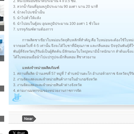
2. หั่นใบหม่อนขนาดประมาณ 4 x 0.5 ซม.
3. ลวกน้ำร้อนที่อุณหภูมิประมาณ 90 องศา นาน 20 นาที
4. นำลงไปแช่น้ำเย็น
5. นำไปคั่วให้แห้ง
6. นำไปอบในตู้อบ อุณหภูมิประมาณ 100 องศา 1 ชั่วโมง
7. บรรจุภัณฑ์ตามต้องการ
การผลิตชาเขียวใบหม่อนวัตถุดิบหลักที่สำคัญ คือ ใบหม่อนจะต้องใช้ใบหม่
จากยอดใบที่ 4-5 เท่านั้น จึงจะได้ใบชาที่มีคุณภาพ และกลิ่นหอม ปัจจุบันพันธุ์ที่
พันธุ์ที่จังหวัดบุรีรัมย์เป็นผู้คิดค้น มีลักษณะใบใหญ่หนามีน้ำหนักมาก ลำต้นแข็ง
ได้ใบหม่อนเมื่อนำไปแปรรูปจะมีกลิ่นหอม สีชาสวยงาม
แหล่งจำหน่ายผลิตภัณฑ์
1. สถานที่ผลิต บ้านเลขที่ 57 หมู่ที่ 7 ตำบลบ้านตะโก อำเภอห้วยราช จังหวัดบุรีรั
2. งานจัดแสดงและจำหน่ายสินค้าภายในอำเภอ/จังหวัด
3. งานจัดแสดงและจำหน่ายสินค้าต่างจังหวัด
4. ตามงานมหกรรมของหน่วยงานราชการจัด