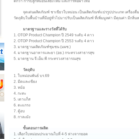
ดีกว่า การปลูกหม่อนเลี้ยงไหม และการทอผ้าไหม
จุดเด่นผลิตภัณฑ์ ชาเขียวใบหม่อน เป็นผลิตภัณฑ์แปรรูปประเภท เครื่องดื่ม
วัตถุดิบในพื้นบ้านที่มีอยู่ทั่วไปมาปรับเป็นผลิตภัณฑ์ ที่เพิ่มมูลค่า มีคุณค่า มีกลิ่
มาตรฐานและรางวัลที่ได้รับ
1. OTOP Product Champion ปี 2549 ระดับ 4 ดาว
2. OTOP Product Champion ปี 2553 ระดับ 4 ดาว
3. มาตรฐานผลิตภัณฑ์ชุมชน (มผช.)
4. มาตรฐานอาหารและยา (อย.) กระทรวงสาธารสุข
5. มาตรฐาน จี.เอ็ม.พี กระทรวงสาธารณสุข
วัตถุดิบ
1. ใบหม่อนพันธ์ บร.69
2. มีดและเขียง
3. หม้อ
4. กะทะ
5. เตาแก็ส
6. ตะแกรง
7. ตู้อบ
8. กาละมัง
ขั้นตอนการผลิต
1. เลือกใบหม่อนประมาณใบที่ 4-5 ห่างจากยอด