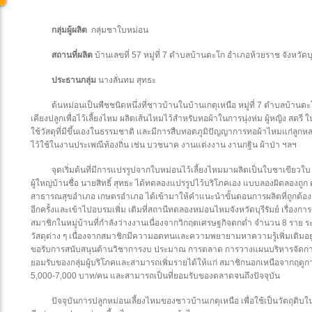
กลุ่มผู้ผลิต
กลุ่มชาใบหม่อน
สถานที่ผลิต
บ้านเลขที่ 57 หมู่ที่ 7 ตำบลบ้านตะโก อำเภอห้วยราช จังหวัดบุร
ประธานกลุ่ม
นางลั่นทม สุทธะ
ต้นหม่อนเป็นพืชชนิดหนึ่งที่ชาวบ้านในบ้านเกตุเหนือ หมู่ที่ 7 ตำบลบ้านตะโ
เคียงปลูกเพื่อไว้เลี้ยงไหม ผลิตเส้นไหมไว้สำหรับทอผ้าในการนุ่งห่ม ผู้หญิง สตรี 
ใช้วัสดุที่มีขึ้นเองในธรรมชาติ และมีการสืบทอดภูมิปัญญาการทอผ้าไหมแก่ลูก
ไว้ใช้ในงานประเพณีท้องถิ่น เช่น บวชนาค งานแต่งงาน งานกฐิน ผ้าป่า ฯลฯ
จุดเริ่มต้นที่มีการแปรรูปจากใบหม่อนไว้เลี้ยงไหมมาผลิตเป็นใบชาเขียวใ
ผู้ใหญ่บ้านชื่อ นายสิทธิ์ สุทธะ ได้ทดลองแปรรูปไว้บริโภคเอง แบบลองผิดลองถ
สาธารณสุขอำเภอ เกษตรอำเภอ ได้เข้ามาให้คำแนะนำขั้นตอนการผลิตที่ถูกต้อง
อีกครั้งและเข้าไปอบรมเพิ่ม เติมที่สถานีทดลองหม่อนไหมจังหวัดบุรีรัมย์ เรื่องก
สมาชิกในหมู่บ้านที่กำลังว่างงานเนื่องจากวิกฤตเศรษฐกิจตกต่ำ จำนวน 8 ราย ระ
วัสดุต่าง ๆ เนื่องจากสมาชิกมีความอดทนและความพยายามหาความรู้เพิ่มเติมอยู่
ขอรับการสนับสนุนด้านวิชาการงบ ประมาณ การตลาด การวางแผนบริหารจัดการกล
ยอมรับของกลุ่มผู้บริโภคและสามารถเพิ่มรายได้ให้แก่ สมาชิกนอกเหนือจากฤดูกา
5,000-7,000 บาท/คน และสามารถเป็นที่ยอมรับของตลาดจนถึงปัจจุบัน
ปัจจุบันการปลูกหม่อนเลี้ยงไหมของชาวบ้านเกตุเหนือ เพื่อใช้เป็นวัตถุด