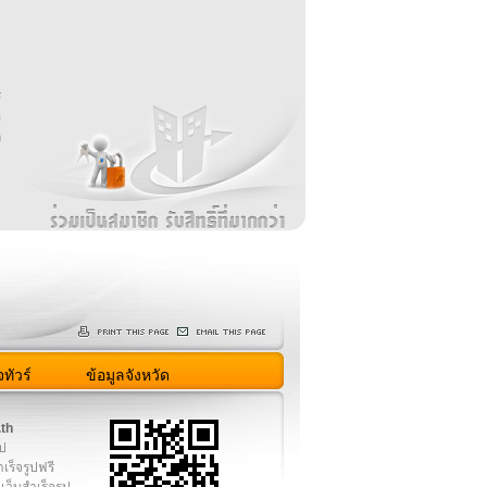
บ
่
ร
อ
ล
ม
ง
ทัวร์
ข้อมูลจังหวัด
.th
ูป
เร็จรูปฟรี