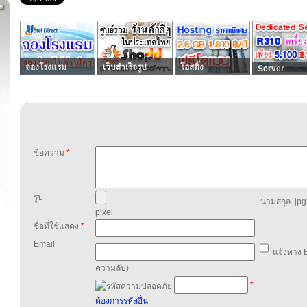
จองโรงแรม
เว็บสำเร็จรูป
โฮสติ้ง
Server
ข้อความ
*
รูป
นามสกุล .jpg,
pixel
ชื่อที่ใช้แสดง
*
Email
แจ้งทาง E
ความลับ)
*
ต้องการรหัสอื่น