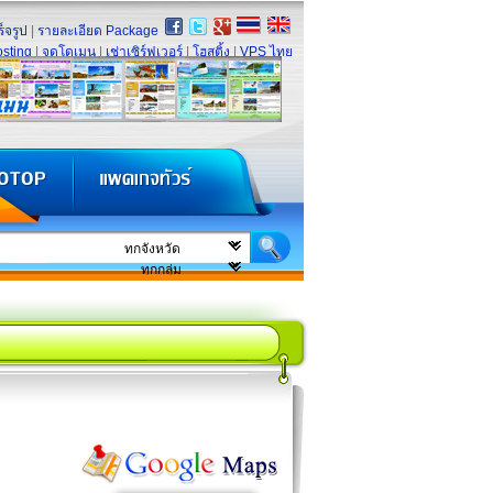
็จรูป
|
รายละเอียด Package
sting
|
จดโดเมน
|
เช่าเซิร์ฟเวอร์
|
โฮสติ้ง
|
VPS ไทย