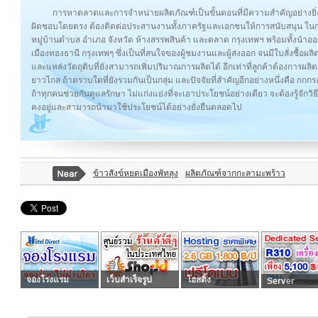
การหาตลาดและการจำหน่ายผลิตภัณฑ์เป็นขั้นตอนที่มีความสำคัญอย่างยิ่ง
ผิดชอบโดยตรง ต้องติดต่อประสานงานทั้งภาครัฐและเอกชนให้การสนับสนุน ใ
หมู่บ้านตำบล อำเภอ จังหวัด ห้างสรรพสินค้า และตลาด กรุงเทพฯ พร้อมทั้งน
เมืองทองธานี กรุงเทพๆ ซึ่งเป็นที่สนใจของผู้ชมงานและผู้ส่งออก จนมีใบสั่งซื้อ
และแหล่งวัตถุดิบที่ยังสามารถเพิ่มปริมาณการผลิตได้ อีกเท่าที่ลูกค้าต้องการผ
ยาวไกล ถ้าตราบใดที่ยังรวมกันเป็นกลุ่ม และปัจจัยที่สำคัญอีกอย่างหนึ่งคือ กกกร
ถ้าทุกคนช่วยกันดูแลรักษา ไม่แก่งแย่งที่จะเอาประโยชน์อย่างเดียว จะต้องรู้จักว
คงอยู่และสามารถนำมาใช้ประโยชน์ได้อย่างยั่งยืนตลอดไป
ข้าวสังข์หยดเมืองพัทลุง
ผลิตภัณฑ์จากกะลามะพร้าว
จองโรงแรม
เว็บสำเร็จรูป
โฮสติ้ง
Server