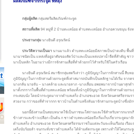
ผลิตภัณฑ์จากกระจูด พัทลุง
กลุ่มผู้ผลิต
กลุ่มสตรีผลิตภัณฑ์กระจูด
สถานที่ผลิต
94 หมู่ที่ 2 บ้านทะเลน้อย ตำบลทะเลน้อย อำเภอควนขนุน จังหว
ประธานกลุ่ม
นางยินดี อรุณรัตน์
ประวัติความเป็นมา
นานมาแล้ว ตำบลทะเลน้อยมีสภาพเป็นป่าดงดิบ พื้นที่บา
นานาชนิดเป็น แหล่งที่อยู่อาศัยของสัตว์ป่าและเป็นแหล่งปลาน้ำจืดที่สำคัญ
นาเป็นหลัก ในยามว่างมีการจักสานเสื่อที่ทำด้วยกกไว้สำหรับใช้ในครัวเรือน
นางยินดี อรุณรัตน์ สมาชิกกลุ่มสตรีเล่าว่า ภูมิปัญญาในการจักสานนี้ สืบทอ
ภูมิปัญญาในการจักสานด้วยกระจูดที่เท่าสมารถบันทึกเป็นหลักฐานได้เริ่ม จากครอ
นางกลั่น นายจับ – นางคล้าย และนายลาภ -นางเลื่อน อพยพมาจากบ้านผาสุกต
มาตั้งรกรากในพื้นที่ตำบลทะเลน้อย พร้อมทั้งนำภูมิปัญญาในการจักสานด้วยกระจ
กระสอบนั่ง โดยนำกระจูดมาจากตำบลเคร็ง อำเภอชะอวด จังหวัดนครศรีธรรมราชเ
สวยงาม กว่าของที่ทำจากกก ชาวบ้านในตำบลจึงหันมาจักสานกระจูดบ้างซึ่งมักจัก
นอกนี้ยังสานเป็นสอบหนาดใช้เป็นภาชนะใส่ถ่านและใช้สำหรับทารกแรกเก
ข้าวสารและข้าวเปลือก เป็นต้น ก ชาวตำบลทะเลน้อยจึงเริ่มเก็บเกี่ยวกระจูดมาจักส
ตำบลเคร็ง อำเภอชะอวด จังหวัดนครศรีธรรมราชในแต่ละวันจะเห็นเรือถ่อ เรือแจ
เคร็งนับร้อยลำ จนกระทั่งชาวตำบลเคร็ง ได้ห้ามตัดกระจูด เพราะทำให้โคนกระ