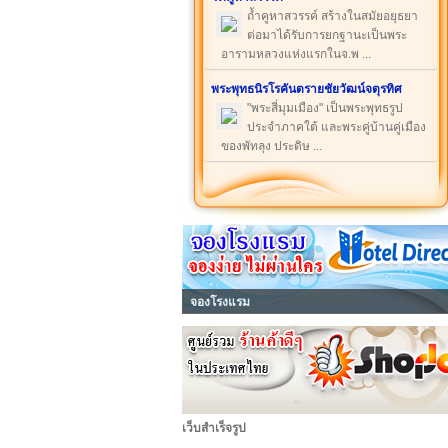
ถ้ำคูหาสวรรค์ สร้างในสมัยอยุธยา
ต่อมาได้รับการยกฐานะเป็นพระ
อารามหลวงแห่งแรกในจ.พ ...
พระพุทธนิรโรคันตรายชัยวัฒน์จตุรทิศ
"พระสี่มุมเมือง" เป็นพระพุทธรูป
ประจำภาคใต้ และพระคู่บ้านคู่เมือง
ของพัทลุง ประดิษ ...
จองโรงแรม
เว็บสำเร็จรูป