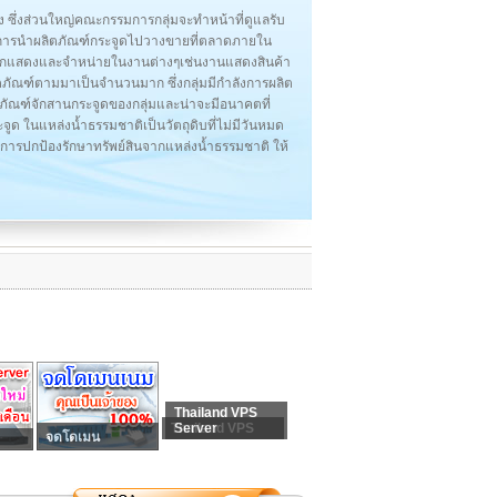
 ซึ่งส่วนใหญ่คณะกรรมการกลุ่มจะทำหน้าที่ดูแลรับ
นการนำผลิตภัณฑ์กระจูดไปวางขายที่ตลาดภายใน
ำออกแสดงและจำหน่ายในงานต่างๆเช่นงานแสดงสินค้า
ผลิตภัณฑ์ตามมาเป็นจำนวนมาก ซึ่งกลุ่มมีกำลังการผลิต
ลิตภัณฑ์จักสานกระจูดของกลุ่มและน่าจะมีอนาคตที่
ะจูด ในแหล่งน้ำธรรมชาติเป็นวัตถุดิบที่ไม่มีวันหมด
ิธีการปกป้องรักษาทรัพย์สินจากแหล่งน้ำธรรมชาติ ให้
Thailand VPS
Thailand VPS
Server
จดโดเมน