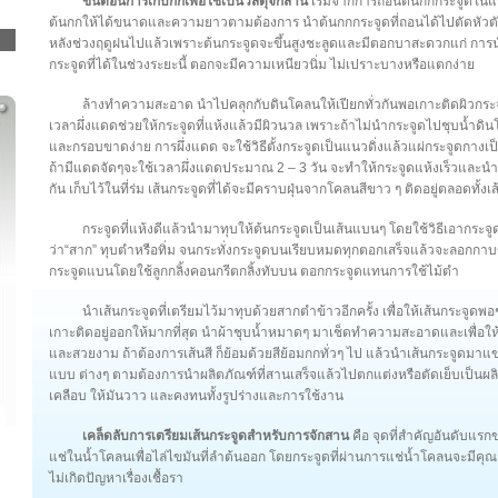
ขั้นตอนการเก็บกกเพื่อใช้เป็นวัสดุจักสาน
เริ่มจากการถอนต้นกกกระจูดในแหล่
ต้นกกให้ได้ขนาดและความยาวตามต้องการ นำต้นกกกระจูดที่ถอนได้ไปตัดหัวตัด
หลังช่วงฤดูฝนไปแล้วเพราะต้นกระจูดจะขึ้นสูงชะลูดและมีตอกบาสะดวกแก่ กา
กระจูดที่ได้ในช่วงระยะนี้ ตอกจะมีความเหนียวนิ่ม ไม่เปราะบางหรือแตกง่าย
ล้างทำความสะอาด นำไปคลุกกับดินโคลนให้เปียกทั่วกันพอเกาะติดผิวกระจูด
เวลาผึ่งแดดช่วยให้กระจูดที่แห้งแล้วมีผิวนวล เพราะถ้าไม่นำกระจูดไปชุบน้
และกรอบขาดง่าย การผึ่งแดด จะใช้วิธีตั้งกระจูดเป็นแนวดิ่งแล้วแผ่กระจูดกางเป
ถ้ามีแดดจัดๆจะใช้เวลาผึ่งแดดประมาณ 2 – 3 วัน จะทำให้กระจูดแห้งเร็วและนำ
กัน เก็บไว้ในที่ร่ม เส้นกระจูดที่ได้จะมีคราบฝุ่นจากโคลนสีขาว ๆ ติดอยู่ตลอดทั้งเส
กระจูดที่แห้งดีแล้วนำมาทุบให้ต้นกระจูดเป็นเส้นแบนๆ โดยใช้วิธีเอากระจูดไ
ว่า“สาก” ทุบตำหรือทิ่ม จนกระทั่งกระจูดบนเรียบหมดทุกตอกเสร็จแล้วจะลอกกาบข
กระจูดแบนโดยใช้ลูกกลิ้งคอนกรีตกลิ้งทับบน ตอกกระจูดแทนการใช้ไม้ตำ
นำเส้นกระจูดที่เตรียมไว้มาทุบด้วยสากตำข้าวอีกครั้ง เพื่อให้เส้นกระจูดพอ
เกาะติดอยู่ออกให้มากที่สุด นำผ้าชุบน้ำหมาดๆ มาเช็ดทำความสะอาดและเพื่อให้
และสวยงาม ถ้าต้องการเส้นสี ก็ย้อมด้วยสีย้อมกกทั่วๆ ไป แล้วนำเส้นกระจูดมาแข
แบบ ต่างๆ ตามต้องการนำผลิตภัณฑ์ที่สานเสร็จแล้วไปตกแต่งหรือตัดเย็บเป็นผลิ
เคลือบ ให้มันวาว และคงทนทั้งรูปร่างและการใช้งาน
เคล็ดลับการเตรียมเส้นกระจูดสำหรับการจักสาน
คือ จุดที่สำคัญอันดับแรก
แช่ในน้ำโคลนเพื่อไล่ไขมันที่ลำต้นออก โดยกระจูดที่ผ่านการแช่น้ำโคลนจะมีคุณส
ไม่เกิดปัญหาเรื่องเชื้อรา