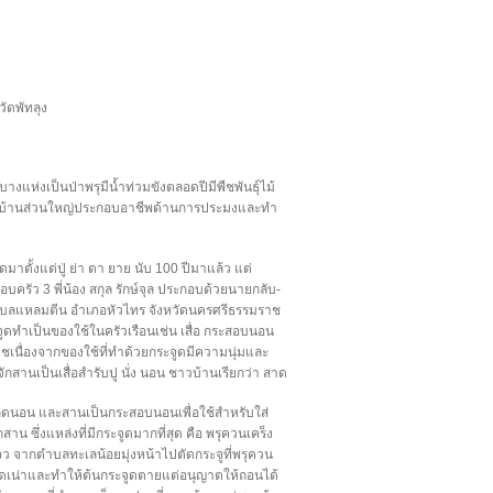
ัดพัทลุง
งแห่งเป็นป่าพรุมีน้ำท่วมขังตลอดปีมีพืชพันธุ์ไม้
 ชาวบ้านส่วนใหญ่ประกอบอาชีพด้านการประมงและทำ
ดมาตั้งแต่ปู่ ย่า ตา ยาย นับ 100 ปีมาแล้ว แต่
บครัว 3 พี่น้อง สกุล รักษ์จุล ประกอบด้วยนายกลับ-
ำบลแหลมตีน อำเภอหัวไทร จังหวัดนครศรีธรรมราช
ูดทำเป็นของใช้ในครัวเรือนเช่น เสื่อ กระสอบนอน
นื่องจากของใช้ที่ทำด้วยกระจูดมีความนุ่มและ
สานเป็นเสื่อสำรับปู นั่ง นอน ชาวบ้านเรียกว่า สาด
ิดนอน และสานเป็นกระสอบนอนเพื่อใช้สำหรับใส่
าน ซึ่งแหล่งที่มีกระจูดมากที่สุด คือ พรุควนเคร็ง
ว จากตำบลทะเลน้อยมุ่งหน้าไปตัดกระจูที่พรุควน
จูดเน่าและทำให้ต้นกระจูดตายแต่อนุญาตให้ถอนได้