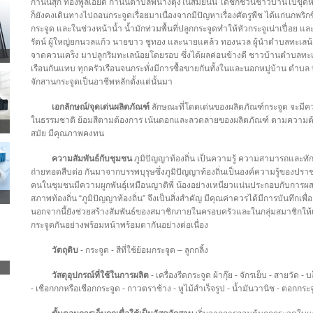
กำนันสุก ทองพูลเอียด กำนันตำบลพนางตุงในสมัยนั้น ได้ชักชวนชาวบ้านไปขุดหั
ก็ยังคงเดินทางไปถอนกระจูดเรื่อยมาเนื่องจากมีปัญหาเรื่องศัตรูพืช ได้แก่นกพริ
กระจูด และในช่วงหน้าน้ำ น้ำมักท่วมพื้นที่ปลูกกระจูดทำให้หัวกระจูเน่าเปื่อย แ
รัตน์ ผู้ใหญ่ยกนวลแก้ว นายขาว ชูทอง และนายแคล้ว ทองนวล ผู้นำตำบลทะเลน้อ
จาดควนเคร็ง มาปลูกริมทะเลน้อยโดยรอบ ซึ่งได้ผลค่อนข้างดี ชาวบ้านตำบลทะเล
เรือนกันแทบ ทุกครัวเรือนจนกระทั่งมีการซื้อขายกันทั้งในและนอกหมู่บ้าน ตำบล
จักสานกระจูดเป็นอาชีพหลักตั้งแต่นั้นมา
เอกลักษณ์/จุดเด่นผลิตภัณฑ์
ลักษณะที่โดดเด่นของผลิตภัณฑ์กระจูด จะมีค
ในธรรมชาติ ย้อมสีตามต้องการ เน้นดอกและลวดลายของผลิตภัณฑ์ ตามความต
สมัย มีคุณภาพคงทน
ความสัมพันธ์กับชุมชน
ภูมิปัญญาท้องถิ่น เป็นความรู้ ความสามารถและทัก
ถ่ายทอดสืบต่อ กันมาจากบรรพบุรุษซึ่งภูมิปัญญาท้องถิ่นเป็นองค์ความรู้ของปรา
คนในชุมชนมีความผูกพันธุ์เหมือนญาติพี่ น้องอย่างเหนียวแน่นประกอบกับการผ
สภาพท้องถิ่น “ภูมิปัญญาท้องถิ่น” จึงเป็นสิ่งสำคัญ มีคุณค่าควรได้มีการบันทึกเพ
นอกจากนี้ยังช่วยสร้างสัมพันธ์ของสมาชิกภายในครอบครัวและในกลุ่มสมาชิกให้แน
กระจูดกันอย่างพร้อมหน้าพร้อมตากันอย่างต่อเนื่อง
วัตถุดิบ
- กระจูด - สีที่ใช้ย้อมกระจูด – ลูกกลิ้ง
วัสดุอุปกรณ์ที่ใช้ในการผลิต
- เครื่องรีดกระจูด ผ้ากุ๊ย - จักรเย็บ - สายวัด -
- เชือกกกหรือเชือกกระจูด - กาวตราช้าง - หูไม้สำเร็จรูป - น้ำมันวานิช - ตอกกระจู