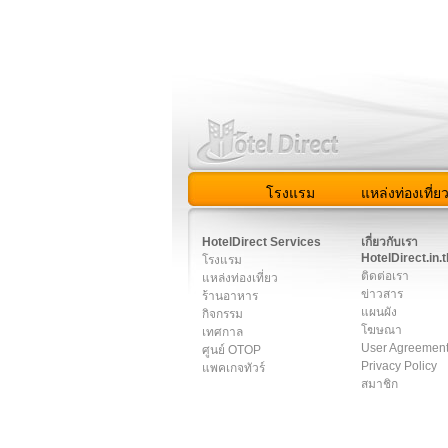
โรงแรม
แหล่งท่องเที่ย
สมาชิก
|
เกี่ยวกับเรา
|
ติด
HotelDirect Services
เกี่ยวกับเรา
HotelDirect.in.t
โรงแรม
ติดต่อเรา
แหล่งท่องเที่ยว
ข่าวสาร
ร้านอาหาร
แผนผัง
กิจกรรม
โฆษณา
เทศกาล
User Agreemen
ศูนย์ OTOP
Privacy Policy
แพคเกจทัวร์
สมาชิก