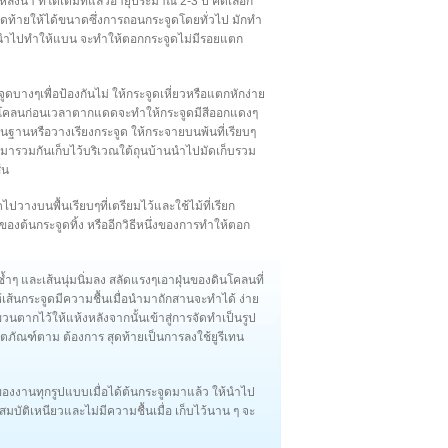
งน้ำ ที่โตเต็มที่แล้วอายุประมาณ 2-3 ปี คัดเลือก
ท้ายให้ได้ขนาดซึ่งการถอนกระจูดโดยทั่วไป มักทำ
รนำไปทำให้แบน จะทำให้ตอกกระจูดไม่มีรอยแตก
บางๆเพื่อป้องกันไม่ ให้กระจูดเหี่ยวหรือแตกหักง่าย
ำดินโคลนก่อนเวลาตากแดดจะทำให้กระจูดมีสีออกแดงๆ
็นฐานหรือวางเรียงกระจูด ให้กระจายบนพ้นที่เรียบๆ
มารวมกันเก็บไว้บริเวณใต้ถุนบ้านนำไปมัดเก็บรวม
้น
ปวางบนพื้นเรียบๆที่เตรียมไว้และใช้ไม้ที่เรียก
องต้นกระจูดทิ้ง หรืออีกวิธีหนึ่งของการทำให้ตอก
ช้ำๆ และเส้นนุ่มนิ่มลง สลัดแรงๆเอาฝุ่นของดินโคลนที่
เส้นกระจูดมีความชื้นเมื่อนำมาถักสานจะทำได้ ง่าย
วนตากไว้ให้แห้งหลังจากนั้นเข้าสู่การจัดทำเป็นรูป
ตภัณฑ์ตาม ต้องการ สุดท้ายเป็นการลงใช้ยูรีเทน
ของงานทุกรูปแบบเมื่อได้ต้นกระจูดมาแล้ว ให้นำไป
มบัติเหนียวและไม่มีความชื้นเมื่อ เก็บไว้นาน ๆ จะ