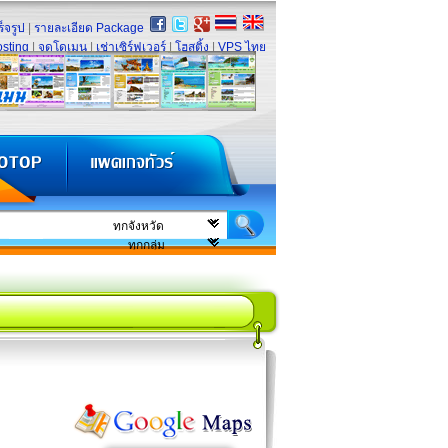
็จรูป
|
รายละเอียด Package
sting
|
จดโดเมน
|
เช่าเซิร์ฟเวอร์
|
โฮสติ้ง
|
VPS ไทย