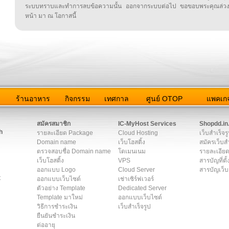
ระบบทราบและทำการลบข้อความนั้น ออกจากระบบต่อไป ขอขอบพระคุณล่ว
หน้า มา ณ โอกาสนี้
ว
ร้านอาหาร
กิจกรรม
เทศกาล
ศูนย์ OTOP
แพคเกจ
ต่อเรา
|
แผนผัง
|
ข่าวสาร
|
User Agreement
|
Privacy Policy
|
โฆษณา
สมัครสมาชิก
IC-MyHost Services
Shopdd.in
h
รายละเอียด Package
Cloud Hosting
เว็บสำเร็จร
Domain name
เว็บโฮสติ้ง
สมัครเว็บสำ
ตรวจสอบชื่อ Domain name
โดเมนเนม
รายละเอียด
เว็บโฮสติ้ง
VPS
สารบัญที่ตั้
ออกแบบ Logo
Cloud Server
สารบัญเว็บ
t
ออกแบบเว็บไซต์
เช่าเซิร์ฟเวอร์
ตัวอย่าง Template
Dedicated Server
Template มาใหม่
ออกแบบเว็บไซต์
วิธีการชำระเงิน
เว็บสำเร็จรูป
ยืนยันชำระเงิน
ต่ออายุ