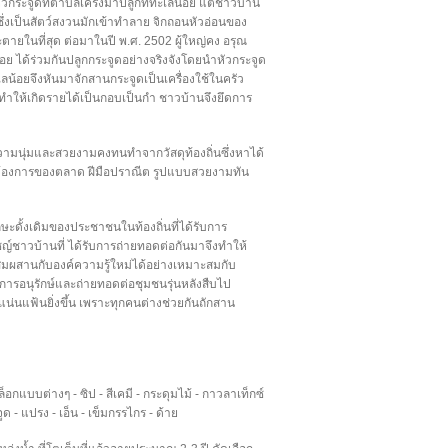
วกระจูดที่ตำบลเคร็งมาปลูกที่ทะเลน้อย แต่ชาวบ้าน
กซึ่งเป็นสัตว์สงวนมักเข้าทำลาย จิกถอนหัวอ่อนของ
ละตายในที่สุด ต่อมาในปี พ.ศ. 2502 ผู้ใหญ่คง อรุณ
ย ได้ร่วมกันปลูกกระจูดอย่างจริงจังโดยนำหัวกระจูด
น้อยจึงหันมาจักสานกระจูดเป็นเครื่องใช้ในครัว
 ทำให้เกิดรายได้เป็นกอบเป็นกำ ชาวบ้านจึงยึดการ
วามนุ่มและสวยงามคงทนทำจากวัสดุท้องถิ่นซึ่งหาได้
้องการของตลาด ฝีมือปราณีต รูปแบบสวยงามทัน
ษะดั้งเดิมของประชาชนในท้องถิ่นที่ได้รับการ
ชญ์ชาวบ้านที่ ได้รับการถ่ายทอดต่อกันมาจึงทำให้
สมผสานกับองค์ความรู้ใหม่ได้อย่างเหมาะสมกับ
ื่อการอนุรักษ์และถ่ายทอดต่อชุมชนรุ่นหลังสืบไป
่นแฟ้นยิ่งขึ้น เพราะทุกคนต่างช่วยกันถักสาน
 บล็อกแบบต่างๆ - ซิป - สีเคมี - กระดุมไม้ - กาวลาเท็กซ์
ด - แปรง - เอ็น - เข็มกรรไกร - ด้าย