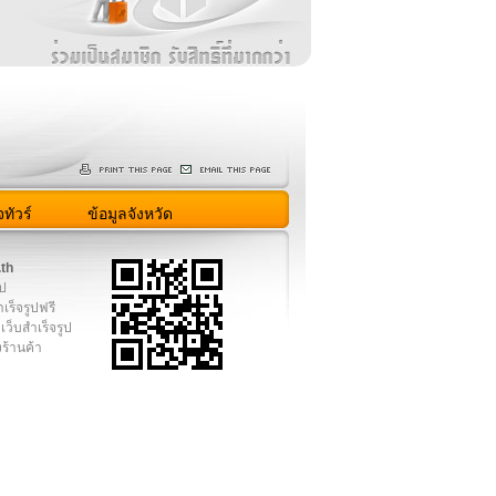
ง
ทัวร์
ข้อมูลจังหวัด
.th
ูป
เร็จรูปฟรี
เว็บสำเร็จรูป
งร้านค้า