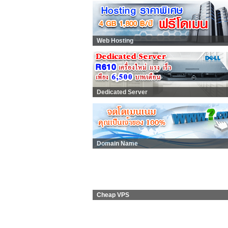
Web Hosting
Dedicated Server
Domain Name
Cheap VPS