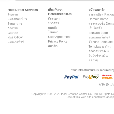
HotelDirect Services
เกี่ยวกับเรา
สมัครสมาชิก
HotelDirect.in.th
โรงแรม
รายละเอียด Packa
ติดต่อเรา
แหล่งท่องเที่ยว
Domain name
ข่าวสาร
ร้านอาหาร
ตรวจสอบชื่อ Dom
แผนผัง
กิจกรรม
เว็บโฮสติ้ง
โฆษณา
เทศกาล
ออกแบบ Logo
User Agreement
ศูนย์ OTOP
ออกแบบเว็บไซต์
Privacy Policy
แพคเกจทัวร์
ตัวอย่าง Template
สมาชิก
Template มาใหม่
วิธีการชำระเงิน
ยืนยันชำระเงิน
ต่ออายุ
"Our infrastructure is secured 
Copyright © 1995-2026 Ideal Creation Center Co., Ltd. All Rights 
Use of this Web site constitutes accep