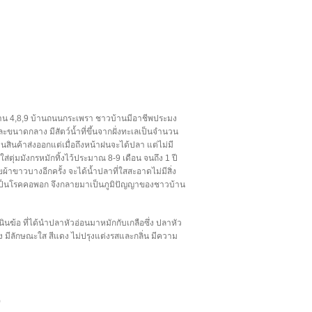
่บ้าน 4,8,9 บ้านถนนกระเพรา ชาวบ้านมีอาชีพประมง
 และขนาดกลาง มีสัตว์น้ำที่ขึ้นจากฝั่งทะเลเป็นจำนวน
ินค้าส่งออกแต่เมื่อถึงหน้าฝนจะได้ปลา แต่ไม่มี
ุ่มมังกรหมักทิ้งไว้ประมาณ 8-9 เดือน จนถึง 1 ปี
ยผ้าขาวบางอีกครั้ง จะได้น้ำปลาที่ใสสะอาดไม่มีสิ่ง
ม่เป็นโรคคอพอก จึงกลายมาเป็นภูมิปัญญาของชาวบ้าน
ฆ้อ ที่ได้นำปลาหัวอ่อนมาหมักกับเกลือซึ่ง ปลาหัว
ง มีลักษณะใส สีแดง ไม่ปรุงแต่งรสและกลิ่น มีความ
)