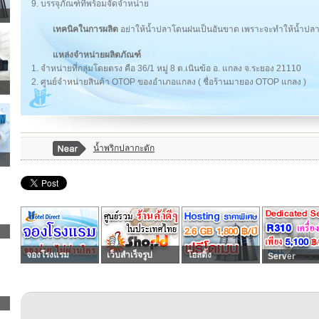
9. บรรจุภัณฑ์ที่พร้อมจัดจำหน่าย
เทคนิคในการผลิต
อย่าให้น้ำปลาโดนฝนเป็นอันขาด เพราะจะทำให้น้ำปลาม
แหล่งจำหน่ายผลิตภัณฑ์
1. จำหน่ายที่กลุ่มโดยตรง คือ 36/1 หมู่ 8 ต.เนินฆ้อ อ. แกลง จ.ระยอง 21110
2. ศูนย์จำหน่ายสินค้า OTOP ของอำเภอแกลง ( ชื่อร้านมายอง OTOP แกลง )
น้ำพริกปลากะตัก
จองโรงแรม
เว็บสำเร็จรูป
โฮสติ้ง
Server