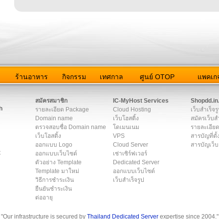
ว
ร้านอาหาร
กิจกรรม
เทศกาล
ศูนย์ OTOP
แพคเกจ
ต่อเรา
|
แผนผัง
|
ข่าวสาร
|
User Agreement
|
Privacy Policy
|
โฆษณา
สมัครสมาชิก
IC-MyHost Services
Shopdd.in
h
รายละเอียด Package
Cloud Hosting
เว็บสำเร็จร
Domain name
เว็บโฮสติ้ง
สมัครเว็บสำ
ตรวจสอบชื่อ Domain name
โดเมนเนม
รายละเอียด
เว็บโฮสติ้ง
VPS
สารบัญที่ตั้
ออกแบบ Logo
Cloud Server
สารบัญเว็บ
t
ออกแบบเว็บไซต์
เช่าเซิร์ฟเวอร์
ตัวอย่าง Template
Dedicated Server
Template มาใหม่
ออกแบบเว็บไซต์
วิธีการชำระเงิน
เว็บสำเร็จรูป
ยืนยันชำระเงิน
ต่ออายุ
"Our infrastructure is secured by
Thailand Dedicated Server
expertise since 2004."