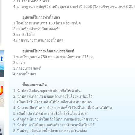
3. OTOP คัดสรร 5 ดาว
4. มาตรฐานการบัญชีวิสาหกิจชุมชน ประจำปี 2553 (วิสาหกิจชุมชน เลขที่3-21
อุปกรณ์ในการทำน้ำปลา
1.โอ่งมังกรขนาดบรรจุ 160 ลิตร พร้อมฝาปิด
2.อวนเขียวสำหรับกันแมลงเข้า
3.ตะกร้อไม้ไผ่
4.ผ้าขาวบางสำหรับกรองน้ำปลา
อุปกรณ์ในการผลิตและบรรจุภัณฑ์
1.ขวดใหญ่ขนาด 750 cc. และขวดเล็กขนาด 275 cc.
2.ฝาจุก
3.กล่องบรรจุภัณฑ์
4.ฉลากน้ำปลา
ขั้นตอนการผลิต
1. นำปลาหัวอ่อนคลุกเคล้ากับเกลือให้เข้ากัน
2. นำปลาที่เคล้าเรียบร้อยแล้วเทลงในโอ่งที่เตรียมไว้
3. เมื่อเทใส่ในโอ่งจนเต็มให้นำเกลือเทปิดทับบนปลา
4. นำอวนเขียวปิดปากโอ่ง จะหมักทิ้งไว้ในที่โล่ง เมื่อมีแดดให้เปิด
5. เมื่อน้ำปลาได้ที่นำตะกร้อไม้ไผ่ใส่ในโอ่งน้ำปลา
6. ตักดูถ้าเห็นว่าน้ำใสแล้วให้ตักมากรองด้วยผ้าขาวบาง
7. นำน้ำปลาใส่ในคูลเลอร์แล้วกรอกใส่ขวดที่เตรียมไว้
8. ปิดฝาจุก ติดฉลากน้ำปลาและบรรจุลงในกล่อง