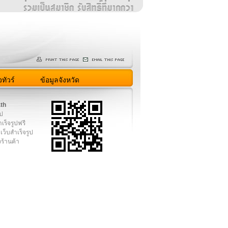
ทัวร์
ข้อมูลจังหวัด
.th
ูป
เร็จรูปฟรี
เว็บสำเร็จรูป
งร้านค้า