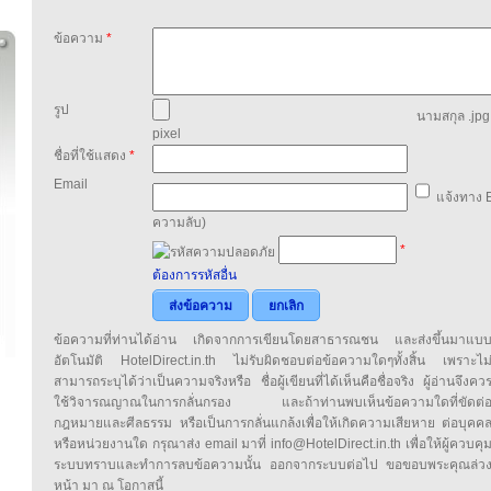
ข้อความ
*
รูป
นามสกุล .jpg,
pixel
ชื่อที่ใช้แสดง
*
Email
แจ้งทาง E
ความลับ)
*
ต้องการรหัสอื่น
ส่งข้อความ
ยกเลิก
ข้อความที่ท่านได้อ่าน เกิดจากการเขียนโดยสาธารณชน และส่งขึ้นมาแบ
อัตโนมัติ HotelDirect.in.th ไม่รับผิดชอบต่อข้อความใดๆทั้งสิ้น เพราะไม
สามารถระบุได้ว่าเป็นความจริงหรือ ชื่อผู้เขียนที่ได้เห็นคือชื่อจริง ผู้อ่านจึงคว
ใช้วิจารณญาณในการกลั่นกรอง และถ้าท่านพบเห็นข้อความใดที่ขัดต่
กฎหมายและศีลธรรม หรือเป็นการกลั่นแกล้งเพื่อให้เกิดความเสียหาย ต่อบุคค
หรือหน่วยงานใด กรุณาส่ง email มาที่ info@HotelDirect.in.th เพื่อให้ผู้ควบคุ
ระบบทราบและทำการลบข้อความนั้น ออกจากระบบต่อไป ขอขอบพระคุณล่ว
หน้า มา ณ โอกาสนี้