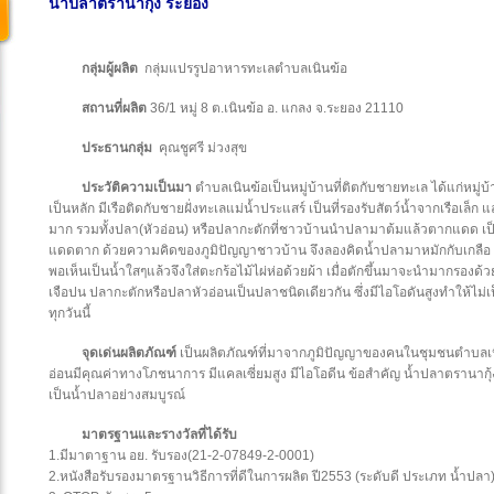
น้ำปลาตรานากุ้ง ระยอง
กลุ่มผู้ผลิต
กลุ่มแปรรูปอาหารทะเลตำบลเนินฆ้อ
สถานที่ผลิต
36/1 หมู่ 8 ต.เนินฆ้อ อ. แกลง จ.ระยอง 21110
ประธานกลุ่ม
คุณชูศรี ม่วงสุข
ประวัติความเป็นมา
ตำบลเนินฆ้อเป็นหมู่บ้านที่ติตกับชายทะเล ได้แก่หมู
เป็นหลัก มีเรือติดกับชายฝั่งทะเลแม่น้ำประแสร์ เป็นที่รองรับสัตว์น้ำจากเรือเล็ก
มาก รวมทั้งปลา(หัวอ่อน) หรือปลากะตักที่ชาวบ้านนำปลามาต้มแล้วตากแดด เป็นส
แดดตาก ด้วยความคิดของภูมิปัญญาชาวบ้าน จึงลองคิดน้ำปลามาหมักกับเกลือ ใส่ต
พอเห็นเป็นน้ำใสๆแล้วจึงใส่ตะกร้อไม้ไผ่ห่อด้วยผ้า เมื่อตักขึ้นมาจะนำมากรองด้ว
เจือปน ปลากะตักหรือปลาหัวอ่อนเป็นปลาชนิดเดียวกัน ซึ่งมีไอโอดันสูงทำให้ไ
ทุกวันนี้
จุดเด่นผลิตภัณฑ์
เป็นผลิตภัณฑ์ที่มาจากภูมิปัญญาของคนในชุมชนตำบลเนิน
อ่อนมีคุณค่าทางโภชนาการ มีแคลเซี่ยมสูง มีไอโอดีน ข้อสำคัญ น้ำปลาตรานากุ้
เป็นน้ำปลาอย่างสมบูรณ์
มาตรฐานและรางวัลที่ได้รับ
1.มีมาตาฐาน อย. รับรอง(21-2-07849-2-0001)
2.หนังสือรับรองมาตรฐานวิธีการที่ดีในการผลิต ปี2553 (ระดับดี ประเภท น้ำปลา