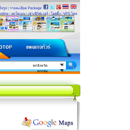
็จรูป
|
รายละเอียด Package
sting
|
จดโดเมน
|
เช่าเซิร์ฟเวอร์
|
โฮสติ้ง
|
VPS ไทย