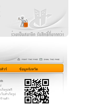
่
ร
อ
ล
ม
ง
ทัวร์
ข้อมูลจังหวัด
.th
ูป
เร็จรูปฟรี
เว็บสำเร็จรูป
งร้านค้า