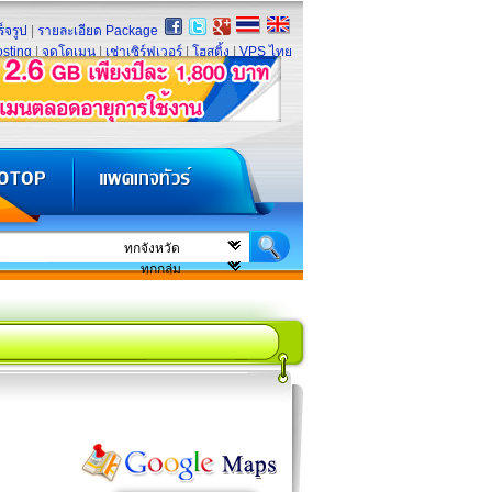
็จรูป
|
รายละเอียด Package
sting
|
จดโดเมน
|
เช่าเซิร์ฟเวอร์
|
โฮสติ้ง
|
VPS ไทย