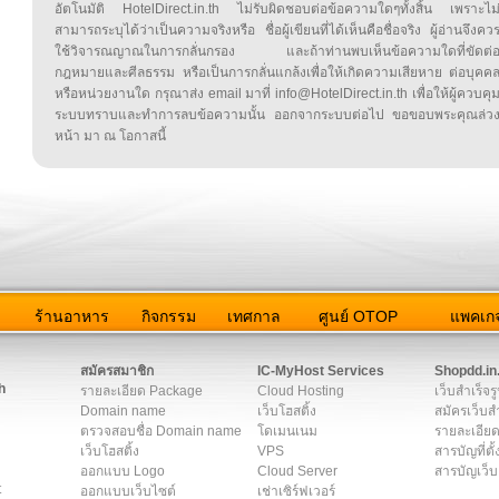
อัตโนมัติ HotelDirect.in.th ไม่รับผิดชอบต่อข้อความใดๆทั้งสิ้น เพราะไม
สามารถระบุได้ว่าเป็นความจริงหรือ ชื่อผู้เขียนที่ได้เห็นคือชื่อจริง ผู้อ่านจึงคว
ใช้วิจารณญาณในการกลั่นกรอง และถ้าท่านพบเห็นข้อความใดที่ขัดต่
กฎหมายและศีลธรรม หรือเป็นการกลั่นแกล้งเพื่อให้เกิดความเสียหาย ต่อบุคค
หรือหน่วยงานใด กรุณาส่ง email มาที่ info@HotelDirect.in.th เพื่อให้ผู้ควบคุ
ระบบทราบและทำการลบข้อความนั้น ออกจากระบบต่อไป ขอขอบพระคุณล่ว
หน้า มา ณ โอกาสนี้
ว
ร้านอาหาร
กิจกรรม
เทศกาล
ศูนย์ OTOP
แพคเกจ
ต่อเรา
|
แผนผัง
|
ข่าวสาร
|
User Agreement
|
Privacy Policy
|
โฆษณา
สมัครสมาชิก
IC-MyHost Services
Shopdd.in
h
รายละเอียด Package
Cloud Hosting
เว็บสำเร็จร
Domain name
เว็บโฮสติ้ง
สมัครเว็บสำ
ตรวจสอบชื่อ Domain name
โดเมนเนม
รายละเอียด
เว็บโฮสติ้ง
VPS
สารบัญที่ตั้
ออกแบบ Logo
Cloud Server
สารบัญเว็บ
t
ออกแบบเว็บไซต์
เช่าเซิร์ฟเวอร์