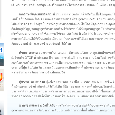
ระบบนิเวศน์และความสมดุลของสิ่งแวดล้อม จากการสร้างป่าโดยธรรมชาติ จึงทำ
เคียงกับธรรมชาติมากที่สุด และเป็นผลผลิตที่ได้รับการยอมรับและเป็นที่นิยมของ
เอกลักษณ์/จุดเด่นผลิตภัณฑ์
สามารถสร้างแก่นไม้ให้เกิดในเนื้อไม้กฤษณาไ
ไม้ที่ได้ก็มีลักษณะใกล้เคียงและคล้ายธรรมชาติที่สุด จุดเด่นของสินค้าแก่นไม้
ไม้จะมีราคาค่อนข้างสูง ในการที่กลุ่มสามารถผลิตแก่นไม้โดยมีคุณภาพและคุณสมบัต
ถือเป็นภูมิปัญญาอันสูงสุดที่สามารถสร้างให้เกิดรายได้กับชุมชนสูงสุด โดยสินค้
เกิดขึ้นเองตามธรรมชาติ ซึ่งอาจจะใช้เวลา 30 ปี 50 ปี หรือ 100 ปี ส่วนการทำของ
สามารถได้แก่นไม้ที่เป็นผลผลิตเทียบเท่ากับธรรมชาติได้เลย และสามารถทดแท
ลักลอบจากป่าอีก และจะช่วยอนุรักษ์ป่าไม้ด้วย
ด้านการตลาด
ตลาดภายในประเทศ – มีการส่งเสริมการปลูกเป็นพืชแซมเพื
ยังร้านค้า OTOP ทั่วประเทศ มีการออกแสดงสินค้าตามงาน ตามจังหวัดต่างๆ ทั่ว
สมุนไพรสมเด็จพระเทพและธนาคารเพื่อการเกษตรและสหกรณ์ ตลาดต่างประเทศ จ
จะขายญี่ปุ่น จีน ไต้หวัน และตะวันออกกลางเป็นหลัก - น้ำมันจะขายทางตะวันออ
ทรายซึ่งทางตะวันออกกลางจำเป็นต้องใช้
คู่แข่งทางการตลาด
คู่แข่งทางการตลาดจะมีลาว, เขมร, พม่า, มาเลเซีย, อ
น้ำมันออกขายซึ่งน้ำมันกลิ่นที่ได้ไม่เป็น ที่นิยมของตลาด ส่วนน้ำมันของไทยกลิ่น
ประเทศ ด้านไม้แก่น ทุกประเทศจะหามาขายจากแหล่งธรรมชาติซึ่งก็เริ่มหมดไป 
ว่าถ้าตลาดต้องการเมื่อใดก็สามารถหาให้ได้เลยทันที ไม่ต้องรอจากธรรมชาติซึ่งห
มาตรฐานและรางวัลที่ได้รับ
รางวัลทำคุณประโยชน์ให้กับประเทศชาติจากกร
อุตสาหกรรมและรางวัล 5 ดาว ระดับประเทศจากการกลั่นน้ำมันจากไม้กฤษณา ร