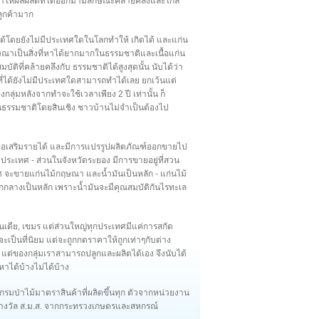
ให้ผลผลิตที่ได้ออกมามีลักษณะคล้ายคลึงและใกล้
ลูกค้ามาก
ด้โดยยังไม่มีประเทศใดในโลกทำให้ เกิดได้ และแก่น
กฤษณาเป็นสิ่งที่หาได้ยากมากในธรรมชาติและเนื้อแก่น
ิที่คล้ายคลึงกับ ธรรมชาติได้สูงสุดนั้น นับได้ว่า
าที่ได้ยังไม่มีประเทศใดสามารถทำได้เลย ยกเว้นแต่
กลุ่มหลังจากทำจะใช้เวลาเพียง 2 ปี เท่านั้น ก็
นธรรมชาติโดยสินเชิง ชาวบ้านไม่จำเป็นต้องไป
่อเสริมรายได้ และมีการแปรรูปผลิตภัณฑ์ออกขายไป
ประเทศ - ส่วนในจังหวัดระยอง มีการขายอยู่ที่สวน
ะขายแก่นไม้กฤษณา และน้ำมันเป็นหลัก - แก่นไม้
กกลางเป็นหลัก เพราะน้ำมันจะมีคุณสมบัติกันไรทะเล
ินเดีย, เขมร แต่ส่วนใหญ่ทุกประเทศมีแค่การสกัด
จะเป็นที่นิยม แต่จะถูกกดราคาให้ถูกเท่าๆกับต่าง
แต่ของกลุ่มเราสามารถปลูกและผลิตได้เอง จึงนับได้
าได้บ้างไม่ได้บ้าง
มป่าไม้มาตราสินค้าที่ผลิตขึ้นทุก ตัวจากหน่วยงาน
างวัล ส.ม.ส. จากกระทรวงเกษตรและสหกรณ์