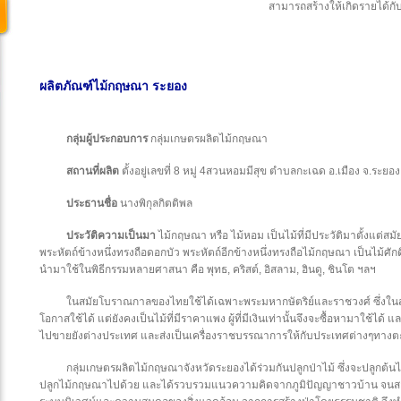
สามารถสร้างให้เกิดรายได้กั
ผลิตภัณฑ์ไม้กฤษณา ระยอง
กลุ่มผู้ประกอบการ
กลุ่มเกษตรผลิตไม้กฤษณา
สถานที่ผลิต
ตั้งอยู่เลขที่ 8 หมู่ 4สวนหอมมีสุข ตำบลกะเฉด อ.เมือง จ.ระยอ
ประธานชื่อ
นางพิกุลกิตติพล
ประวัติความเป็นมา
ไม้กฤษณา หรือ ไม้หอม เป็นไม้ที่มีประวัติมาตั้งแต่สมั
พระหัตถ์ข้างหนึ่งทรงถือดอกบัว พระหัตถ์อีกข้างหนึ่งทรงถือไม้กฤษณา เป็นไม้ศักดิ์ส
นำมาใช้ในพิธีกรรมหลายศาสนา คือ พุทธ, คริสต์, อิสลาม, ฮินดู, ชินโต ฯลฯ
ในสมัยโบราณกาลของไทยใช้ได้เฉพาะพระมหากษัตริย์และราชวงศ์ ซึ่งในสม
โอกาสใช้ได้ แต่ยังคงเป็นไม้ที่มีราคาแพง ผู้ที่มีเงินเท่านั้นจึงจะซื้อหามาใช้ได้
ไปขายยังต่างประเทศ และส่งเป็นเครื่องราชบรรณาการให้กับประเทศต่างๆทาง
กลุ่มเกษตรผลิตไม้กฤษณาจังหวัดระยองได้ร่วมกันปลูกป่าไม้ ซึ่งจะปลูกต้
ปลูกไม้กฤษณาไปด้วย และได้รวบรวมแนวความคิดจากภูมิปัญญาชาวบ้าน จนสาม