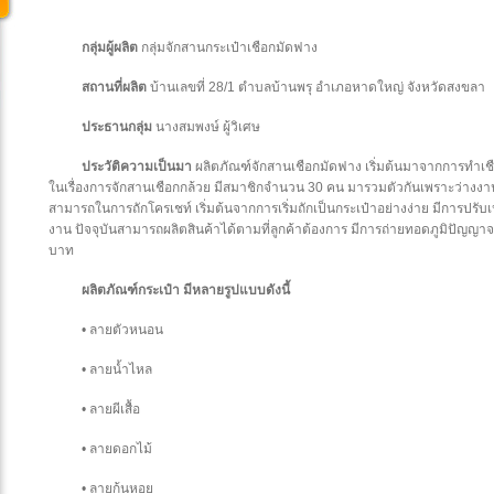
กลุ่มผู้ผลิต
กลุ่มจักสานกระเป๋าเชือกมัดฟาง
สถานที่ผลิต
บ้านเลขที่ 28/1 ตำบลบ้านพรุ อำเภอหาดใหญ่ จังหวัดสงขลา
ประธานกลุ่ม
นางสมพงษ์ ผู้วิเศษ
ประวัติความเป็นมา
ผลิตภัณฑ์จักสานเชือกมัดฟาง เริ่มต้นมาจากการทำเช
ในเรื่องการจักสานเชือกกล้วย มีสมาชิกจำนวน 30 คน มารวมตัวกันเพราะว่าง
สามารถในการถักโครเชท์ เริ่มต้นจากการเริ่มถักเป็นกระเป๋าอย่างง่าย มีการปรั
งาน ปัจจุบันสามารถผลิตสินค้าได้ตามที่ลูกค้าต้องการ มีการถ่ายทอดภูมิปัญญาจา
บาท
ผลิตภัณฑ์กระเป๋า มีหลายรูปแบบดังนี้
• ลายตัวหนอน
• ลายน้ำไหล
• ลายผีเสื้อ
• ลายดอกไม้
• ลายก้นหอย