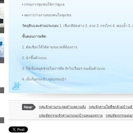
• กรรมการชุมชนให้การดูแล
• ลดการว่างงานของคนในชุมชน
วัตถุดิบและส่วนประกอบ
1. เชือกสีมัดฟาง 2. ลวด 3. กรรไกร 4. ฟองน้ำ 5. ลูก
ขั้นตอนการผลิต
1. ตัดเชือกให้ได้ตามขนาดที่ต้องการ
2. นำขึ้นตัวแบบ
3. ใช้เข็มหมุดช่วยในการยึด ถักไปเรื่อยๆ จนเต็มตัวแบบ
4. เย็บก้นกระเป๋า ขอบกระเป๋า
กลุ่มจักสานกระจูดตำบลควนลัง
กลุ่มจักสานใยพืชกล้วยบ้านห
กลุ่มหัตกรรมจักสานกรงนกบ้านหนองทราย
กลุ่มหัตถกรรมดอ