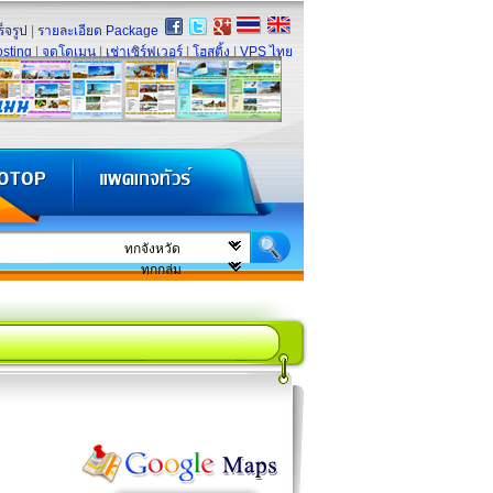
็จรูป
|
รายละเอียด Package
sting
|
จดโดเมน
|
เช่าเซิร์ฟเวอร์
|
โฮสติ้ง
|
VPS ไทย