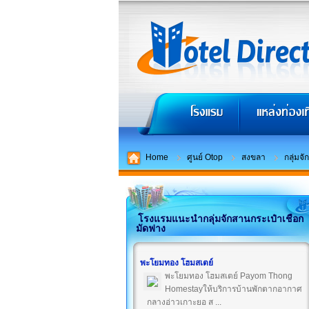
Home
ศูนย์ Otop
สงขลา
กลุ่มจ
โรงแรมแนะนำกลุ่มจักสานกระเป๋าเชือก
มัดฟาง
พะโยมทอง โฮมสเตย์
พะโยมทอง โฮมสเตย์ Payom Thong
Homestayให้บริการบ้านพักตากอากาศ
กลางอ่าวเกาะยอ ส ...