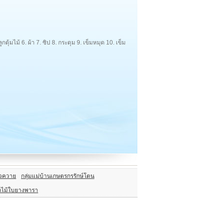
ตุ้มไม้ 6. ผ้า 7. ซิป 8. กระดุม 9. เข็มหมุด 10. เข็ม
ัวควาย
กลุ่มแม่บ้านเกษตรกรรักษ์โตน
กไม้ใบยางพารา