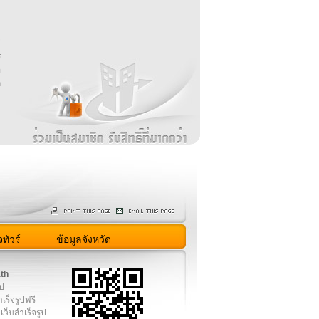
บ
่
ร
อ
ล
ม
ง
ทัวร์
ข้อมูลจังหวัด
.th
ูป
เร็จรูปฟรี
เว็บสำเร็จรูป