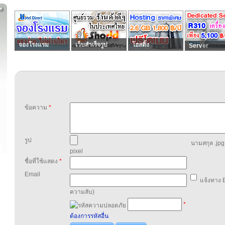
จองโรงแรม
เว็บสำเร็จรูป
โฮสติ้ง
Server
ข้อความ
*
รูป
นามสกุล .jpg,
pixel
ชื่อที่ใช้แสดง
*
Email
แจ้งทาง E
ความลับ)
*
ต้องการรหัสอื่น