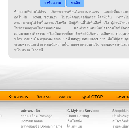
ส่งข้อความ
ยกเลิก
ข้อความที่ท่านได้อ่าน เกิดจากการเขียนโดยสาธารณชน และส่งขึ้นมาแบ
อัตโนมัติ HotelDirect.in.th ไม่รับผิดชอบต่อข้อความใดๆทั้งสิ้น เพราะไม
สามารถระบุได้ว่าเป็นความจริงหรือ ชื่อผู้เขียนที่ได้เห็นคือชื่อจริง ผู้อ่านจึงคว
ใช้วิจารณญาณในการกลั่นกรอง และถ้าท่านพบเห็นข้อความใดที่ขัดต่
กฎหมายและศีลธรรม หรือเป็นการกลั่นแกล้งเพื่อให้เกิดความเสียหาย ต่อบุคค
หรือหน่วยงานใด กรุณาส่ง email มาที่ info@HotelDirect.in.th เพื่อให้ผู้ควบคุ
ระบบทราบและทำการลบข้อความนั้น ออกจากระบบต่อไป ขอขอบพระคุณล่ว
หน้า มา ณ โอกาสนี้
ว
ร้านอาหาร
กิจกรรม
เทศกาล
ศูนย์ OTOP
แพคเกจ
ต่อเรา
|
แผนผัง
|
ข่าวสาร
|
User Agreement
|
Privacy Policy
|
โฆษณา
สมัครสมาชิก
IC-MyHost Services
Shopdd.in
h
รายละเอียด Package
Cloud Hosting
เว็บสำเร็จร
Domain name
เว็บโฮสติ้ง
สมัครเว็บสำ
ตรวจสอบชื่อ Domain name
โดเมนเนม
รายละเอียด