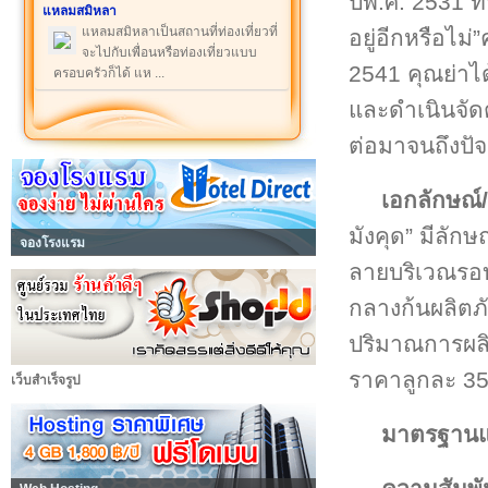
ปีพ.ศ. 2531 ท่
แหลมสมิหลา
แหลมสมิหลาเป็นสถานที่ท่องเที่ยวที่
อยู่อีกหรือไม่
จะไปกับเพื่อนหรือท่องเที่ยวแบบ
2541 คุณย่าไ
ครอบครัวก็ได้ แห ...
และดำเนินจัดตั้
ต่อมาจนถึงปัจ
เอกลักษณ์/
มังคุด” มีลักษ
จองโรงแรม
ลายบริเวณรอบ
กลางก้นผลิตภ
ปริมาณการผลิ
ราคาลูกละ 3
เว็บสำเร็จรูป
มาตรฐานแล