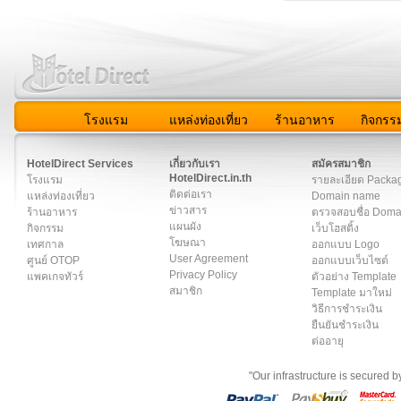
โรงแรม
แหล่งท่องเที่ยว
ร้านอาหาร
กิจกรร
สมาชิก
|
เกี่ยวกับเรา
|
ติดต่อเรา
|
แผนผัง
|
ข่าวสาร
|
User A
HotelDirect Services
เกี่ยวกับเรา
สมัครสมาชิก
HotelDirect.in.th
โรงแรม
รายละเอียด Packa
ติดต่อเรา
แหล่งท่องเที่ยว
Domain name
ข่าวสาร
ร้านอาหาร
ตรวจสอบชื่อ Dom
แผนผัง
กิจกรรม
เว็บโฮสติ้ง
โฆษณา
เทศกาล
ออกแบบ Logo
User Agreement
ศูนย์ OTOP
ออกแบบเว็บไซต์
Privacy Policy
แพคเกจทัวร์
ตัวอย่าง Template
สมาชิก
Template มาใหม่
วิธีการชำระเงิน
ยืนยันชำระเงิน
ต่ออายุ
"Our infrastructure is secured 