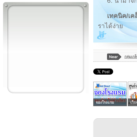
6. นำมาจั
เทคนิค/เค
ราได้ง่าย
กลุ่มเก
จองโรงแรม
เว็บ