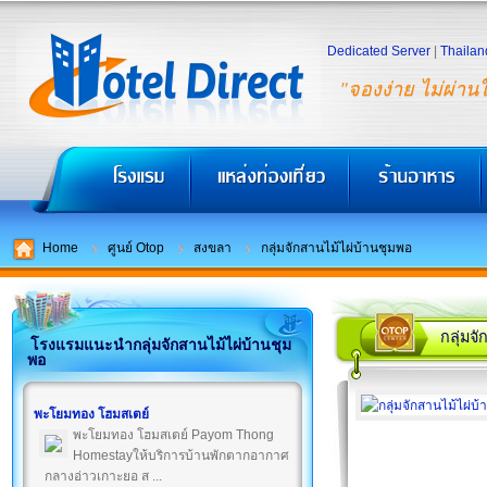
Dedicated Server
|
Thailan
"จองง่าย ไม่ผ่าน
Home
ศูนย์ Otop
สงขลา
กลุ่มจักสานไม้ไผ่บ้านชุมพอ
กลุ่มจ
โรงแรมแนะนำกลุ่มจักสานไม้ไผ่บ้านชุม
พอ
พะโยมทอง โฮมสเตย์
พะโยมทอง โฮมสเตย์ Payom Thong
Homestayให้บริการบ้านพักตากอากาศ
กลางอ่าวเกาะยอ ส ...